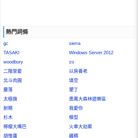
熱門詞條
gc
sierra
TASAKI
Windows Server 2012
woodbury
zo
二階堂愛
以房養老
北斗肉圓
填空
塵落
墾丁
太極旗
奧萬大森林遊樂區
射精
我愛你
杉木
模型
檸檬大嘴巴
火車大劫案
胡惟庸
雞精