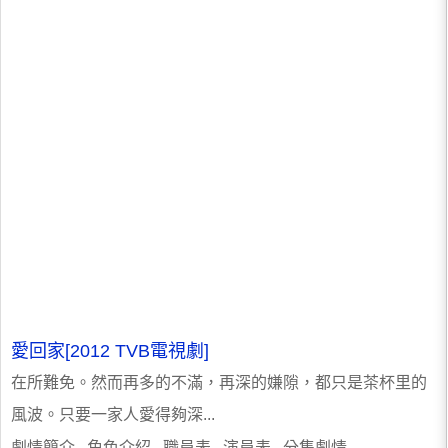
愛回家[2012 TVB電視劇]
在所難免。然而再多的不滿，再深的嫌隙，都只是茶杯里的
風波。只要一家人愛得夠深...
劇情簡介 角色介紹 職員表 演員表 分集劇情