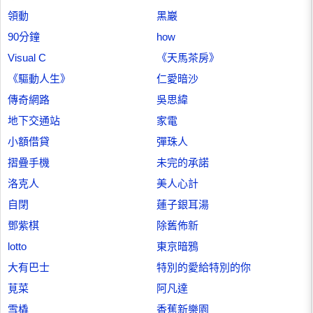
領動
黑巖
90分鐘
how
Visual C
《天馬茶房》
《驅動人生》
仁愛暗沙
傳奇網路
吳思緯
地下交通站
家電
小額借貸
彈珠人
摺疊手機
未完的承諾
洛克人
美人心計
自閉
蓮子銀耳湯
鄧紫棋
除舊佈新
lotto
東京暗鴉
大有巴士
特別的愛給特別的你
莧菜
阿凡達
雪橇
香蕉新樂園