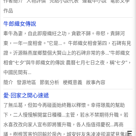
作者簡介 人物評價 完結小說代表 連載中小說 電影文學
作品
牛郎織女傳說
牽牛為妻，自此即廢織紝之功，貪歡不歸。帝怒，責歸河
東，一年一度相會。”它是...。 牛郎織女相會第四，石碑有見
證。沂源縣燕崖鄉整個大賢山上的石碑非常的多...”牛郎織女
相會“七夕”與牛郎織女的傳說 農曆七月七日之夜，稱“七夕”，
中國民間有...
簡介 發源地區 節氣分析 梗概意義 故事內容
愛·回家之開心速遞
了無瓜葛，但如今再碰面始終難以釋懷。幸得璟風的幫助
下，二人慢慢解開當日種種...主管，若水不禁期待升職。若
水喜孜孜向家人宣布即將獲升職，各人指值得慶祝...再商
Ξ
議。樹根等害怕同躲於房內，城安好友朱凌凌卻渴望見鬼魂