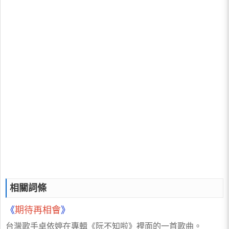
相關詞條
《
期待再相會
》
台灣歌手卓依婷在專輯《阮不知啦》裡面的一首歌曲。