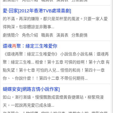
愛·回家[2012年香港TVB處境喜劇]
的不滿，再深的嫌隙，都只是茶杯里的風波。只要一家人愛
得夠深，包容體諒並非難事...
劇情簡介 角色介紹 職員表 演員表 分集劇情
還魂
再
聚：緣定三生唯愛你
《還魂再聚：緣定三生唯愛你》 小說信息小說名稱：還魂再
聚：緣定三生唯... 相會！第十五章 可憐的娃啊！第十六章 有
點失望！第十七章 可怕的人兒... 怪怪的和尚！第四十一章
你、、你說什麼！！第四十二章 不帶任何期待...
蝴蝶安安[網路言情小說作家]
如山，漸行漸遠，慢慢飄散成雲煙黃昏捷運站，柳絮飛漫
天，一起說再見愛已成永遠...