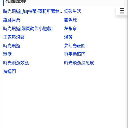
相關搜尋
Ξ
時光飛逝[[加]帕蒂·哥莉所著林福元傳記]
低碳生活
鐵路月票
雙色球
時光飛逝[網頁動作小遊戲]
左永寧
王家嶺煤礦
湯芳
時光飛逝
夢幻島莊園
獸獸
東平艷照門
時光飛逝效應
時光飛逝絲瓜皮
海運門