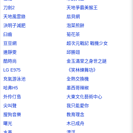
刀劍2
天地爭霸美猴王
天地風雲錄
扇貝網
決明子減肥
泡菜煎餅
臼齒
菊花茶
豆豆網
超次元戰記 戰機少女
連靜雯
邱勝翊
酷時尚
金玉滿堂之身世之謎
LG E975
《笑林練舞功》
充氣游泳池
全熱交換機
哈弗H5
墨西哥辣椒
外伶仃島
大東文化藝術中心
尖叫聲
我只能愛你
搜狗音樂
教育理念
曙光
木已成舟
水墨
漂浮