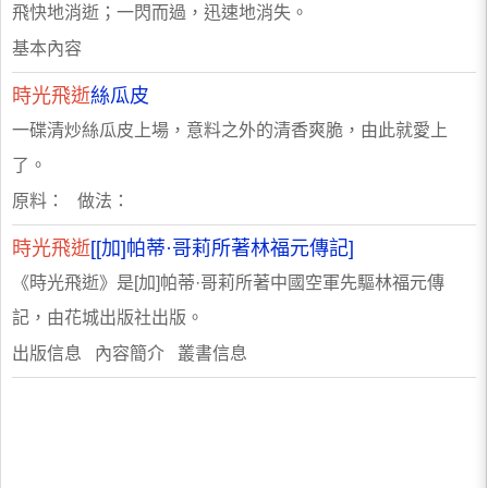
飛快地消逝；一閃而過，迅速地消失。
基本內容
時光飛逝
絲瓜皮
一碟清炒絲瓜皮上場，意料之外的清香爽脆，由此就愛上
了。
原料： 做法：
時光飛逝
[[加]帕蒂·哥莉所著林福元傳記]
《時光飛逝》是[加]帕蒂·哥莉所著中國空軍先驅林福元傳
記，由花城出版社出版。
出版信息 內容簡介 叢書信息