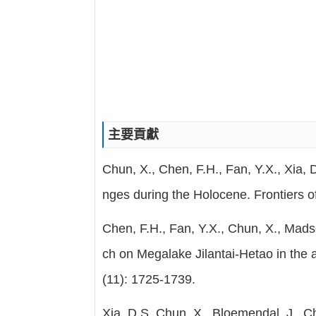
主要貢獻
Chun, X., Chen, F.H., Fan, Y.X., Xia,
nges during the Holocene. Frontiers o
Chen, F.H., Fan, Y.X., Chun, X., Madse
ch on Megalake Jilantai-Hetao in the 
(11): 1725-1739.
Xia, D.S, Chun, X., Bloemendal, J., Ch