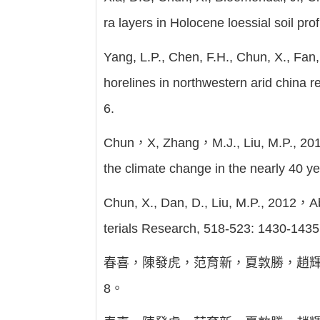
ra layers in Holocene loessial soil pr
Yang, L.P., Chen, F.H., Chun, X., Fan,
horelines in northwestern arid china 
6.
Chun，X, Zhang，M.J., Liu, M.P., 2012,
the climate change in the nearly 40 y
Chun, X., Dan, D., Liu, M.P., 2012，A
terials Research, 518-523: 1430-1435
春喜，陳發虎，范育新，夏敦勝，趙輝，
8。