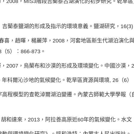
2008，MIS3階段吉蘭泰古湖演化的初步研究。乾旱區
吉蘭泰鹽湖的形成及指示的環境意義。鹽湖研究，16(3) ：
sen，春喜，趙暉，楊麗萍，2008，河套地區新生代湖泊演化
5）：866-873。
2007，烏蘭布和沙漠的形成及環境變化。中國沙漠，27（6
0 年科爾沁沙地的氣候變化。乾旱區資源與環境, 26（6）：
數字高程模型的查乾淖爾湖泊變遷。內蒙古師範大學學報（自
和達來，2013，阿拉善高原近60年的氣候變化。水文，33