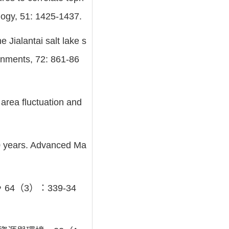
ology, 51: 1425-1437.
 Jialantai salt lake s
ronments, 72: 861-86
area fluctuation and
60 years. Advanced Ma
（3）：339-34