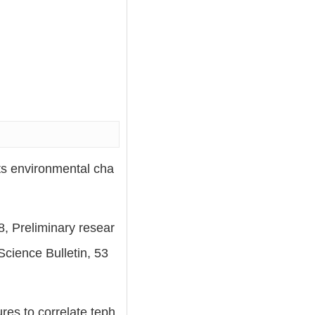
its environmental cha
8, Preliminary resear
Science Bulletin, 53
res to correlate teph