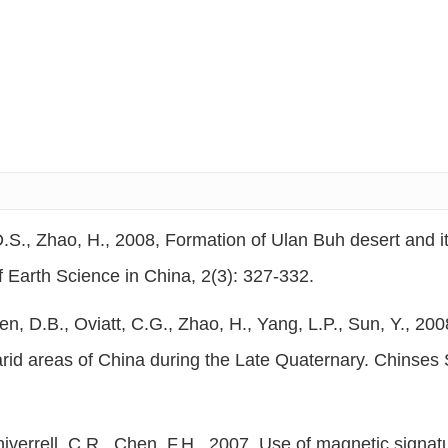
 D.S., Zhao, H., 2008, Formation of Ulan Buh desert and 
f Earth Science in China, 2(3): 327-332.
n, D.B., Oviatt, C.G., Zhao, H., Yang, L.P., Sun, Y., 200
arid areas of China during the Late Quaternary. Chinses 
iverrell, C.R., Chen, F.H., 2007, Use of magnetic signatu