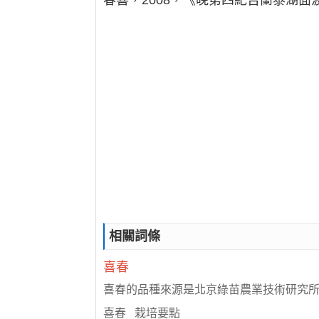
春喜，2008，《晚第四紀吉蘭泰湖
相關詞條
喜春
喜春的品種來源是北京綠苗農業技術研究所 95
喜春 栽培要點