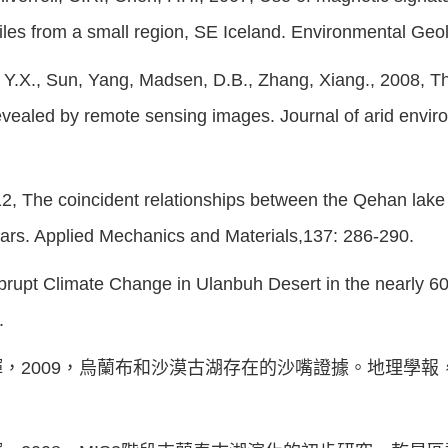
ofiles from a small region, SE Iceland. Environmental Ge
 Y.X., Sun, Yang, Madsen, D.B., Zhang, Xiang., 2008, The
revealed by remote sensing images. Journal of arid envi
 The coincident relationships between the Qehan lake 
ears. Applied Mechanics and Materials,137: 286-290.
brupt Climate Change in Ulanbuh Desert in the nearly 
.
2009，烏蘭布和沙漠古湖存在的沙嘴證據。地理學報，64