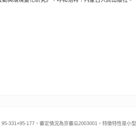
面波動與環境變化研究》。呼和浩特：內蒙古人民出版社。
-331×95-177，審定情況為京審瓜2003001，特徵特性是