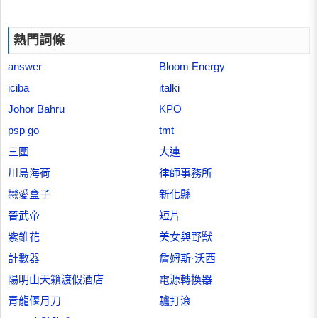
熱門詞條
answer
Bloom Energy
iciba
italki
Johor Bahru
KPO
psp go
tmt
三圍
大連
川島海荷
律師事務所
戀愛盒子
新化縣
晉武帝
短片
紫錐花
美女與野獸
計數器
詹姆斯·沃西
陽明山天籟渡假酒店
電源轉換器
青龍偃月刀
驢打滾