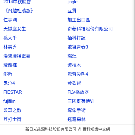
2014中秋晚會
jingle
《飛越杜鵑窩》
互質
仁寺洞
加工出口區
天蠍座女生
奇菱科技股份有限公司
孫大千
插科打諢
林美秀
歌舞青春3
漢聲廣播電臺
燃燒
燈籠褲
紫檀木
邵昕
驚聲尖叫4
鬼泣4
黃欽智
FIESTAR
FLV播放器
fujifilm
三國群英傳Ⅶ
公眾之敵
奪命手術
登打士街
迷霧森林
新日光能源科技股份有限公司 @
百科知識中文網