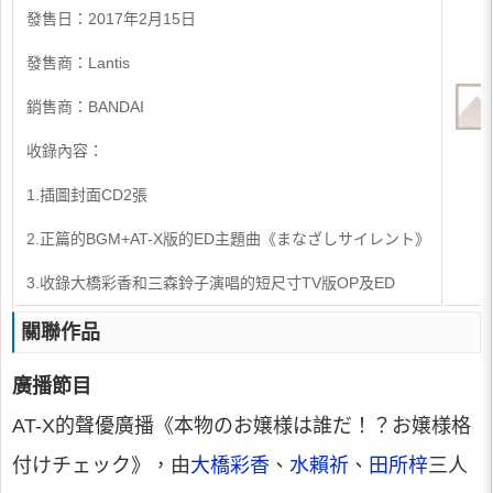
發售日：2017年2月15日
發售商：Lantis
銷售商：BANDAI
收錄內容：
1.插圖封面CD2張
2.正篇的BGM+AT-X版的ED主題曲《まなざしサイレント》
3.收錄大橋彩香和三森鈴子演唱的短尺寸TV版OP及ED
關聯作品
廣播節目
AT-X的聲優廣播《本物のお嬢様は誰だ！？お嬢様格
付けチェック》，由
大橋彩香
、
水賴祈
、
田所梓
三人