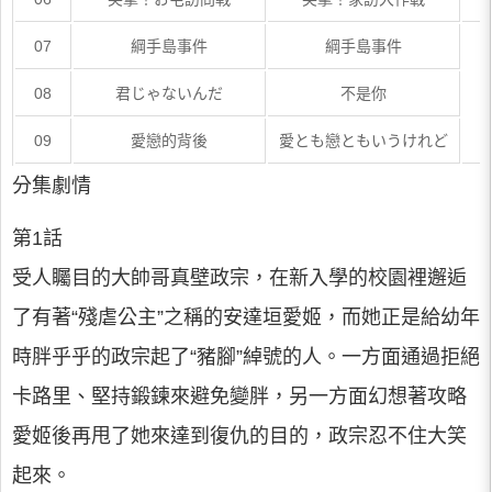
07
綱手島事件
綱手島事件
08
君じゃないんだ
不是你
09
愛戀的背後
愛とも戀ともいうけれど
分集劇情
第1話
受人矚目的大帥哥真壁政宗，在新入學的校園裡邂逅
了有著“殘虐公主”之稱的安達垣愛姬，而她正是給幼年
時胖乎乎的政宗起了“豬腳”綽號的人。一方面通過拒絕
卡路里、堅持鍛鍊來避免變胖，另一方面幻想著攻略
愛姬後再甩了她來達到復仇的目的，政宗忍不住大笑
起來。