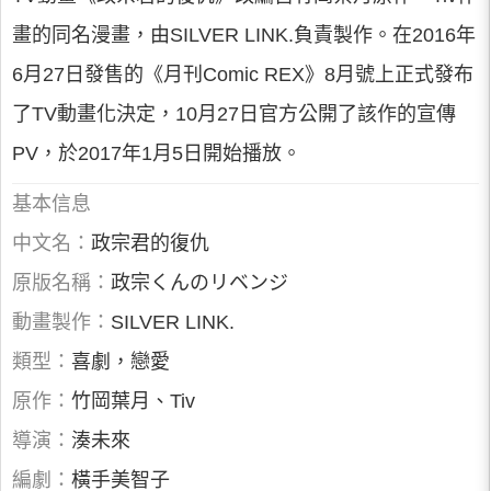
畫的同名漫畫，由SILVER LINK.負責製作。在2016年
6月27日發售的《月刊Comic REX》8月號上正式發布
了TV動畫化決定，10月27日官方公開了該作的宣傳
PV，於2017年1月5日開始播放。
基本信息
中文名：
政宗君的復仇
原版名稱：
政宗くんのリベンジ
動畫製作：
SILVER LINK.
類型：
喜劇，戀愛
原作：
竹岡葉月、Tiv
導演：
湊未來
編劇：
橫手美智子