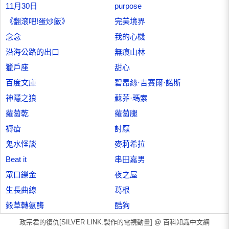
11月30日
purpose
《翻滾吧!蛋炒飯》
完美境界
念念
我的心機
沿海公路的出口
無痕山林
獵戶座
甜心
百度文庫
碧昂絲·吉賽爾·諾斯
神隱之狼
蘇菲·瑪索
蘿蔔乾
蘿蔔腿
褥瘡
討厭
鬼水怪談
麥莉希拉
Beat it
串田嘉男
眾口鑠金
夜之屋
生長曲線
葛根
穀草轉氨酶
酷狗
政宗君的復仇[SILVER LINK.製作的電視動畫] @
百科知識中文網