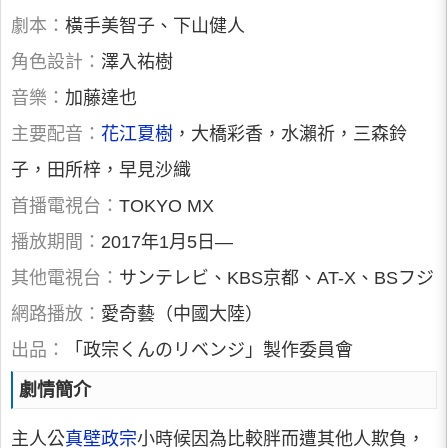
劇本：
橫手美智子、下山健人
角色設計：
澤入祐樹
音樂：
加藤達也
主要配音：
花江夏樹
，大橋彩香，水瀨祈，三森鈴
子，田所梓，早見沙織
首播電視台：
TOKYO MX
播放期間：
2017年1月5日—
其他電視台：
サンテレビ、KBS京都、AT-X、BSフジ
網路播放：
愛奇藝（中國大陸）
出品：
「政宗くんのリベンジ」製作委員會
劇情簡介
主人公
真壁政宗
小時候因為比較胖而遭其他人欺負，