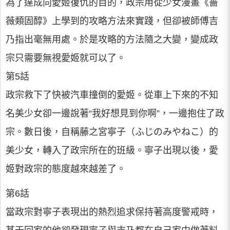
為了達成向愛姬復仇的目的，政宗用從少女漫畫《薔
薇類固醇》上學到的攻略方法來實踐，但卻被師傅吉
乃指出毫無用處。於是攻略的方法隨之大變，變成政
宗只需要無視愛姬就可以了。
第5話
政宗救下了快被汽車撞倒的愛姬。從車上下來的不知
名美少女卻一邊說著“我好想見到你啊”，一邊抱住了政
宗。數日後，自稱藤之宮寧子（ふじのみやねこ）的
美少女，轉入了政宗所在的班級。寧子出現以後，愛
姬對政宗的態度越來越差了。
第6話
當政宗對寧子表現出的熱烈追求保持著高度警戒時，