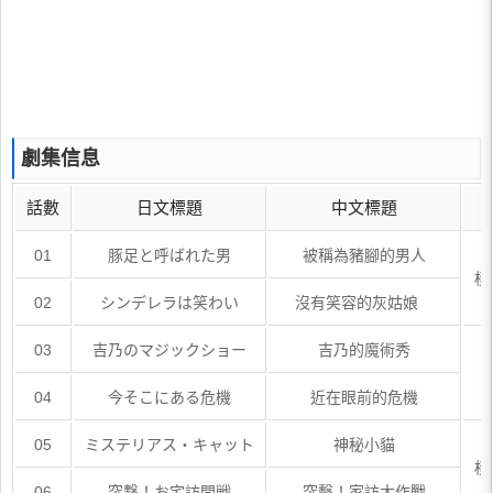
劇集信息
話數
日文標題
中文標題
01
豚足と呼ばれた男
被稱為豬腳的男人
橫
02
シンデレラは笑わい
沒有笑容的灰姑娘
03
吉乃のマジックショー
吉乃的魔術秀
04
今そこにある危機
近在眼前的危機
05
ミステリアス・キャット
神秘小貓
橫
06
突撃！お宅訪問戦
突擊！家訪大作戰