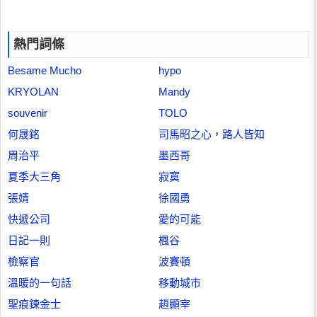
熱門詞條
Besame Mucho
hypo
KRYOLAN
Mandy
souvenir
TOLO
何晟銘
司馬昭之心，路人皆知
周治平
墨西哥
夏季大三角
寂寞
張婧
徐國勇
快遞公司
愛的可能
日記一則
楓谷
檢察官
波賽頓
溫暖的一句話
移動城市
聖痕鍊金士
趙顯宰