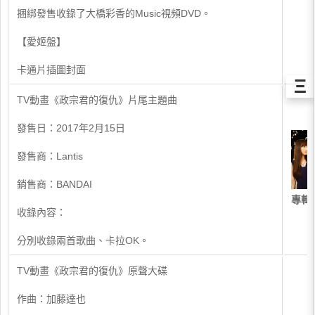
捆綁發售收錄了大橋彩香的Music視頻DVD。
【愛姬盤】
卡通片插圖封面
Ξ
​TV動畫《政宗君的復仇》片尾主題曲
發售日：2017年2月15日
發售商：Lantis
銷售商：BANDAI
專輯
收錄內容：
分別收錄兩首歌曲、卡拉OK。
​TV動畫《政宗君的復仇》原聲大碟
作曲：加藤達也