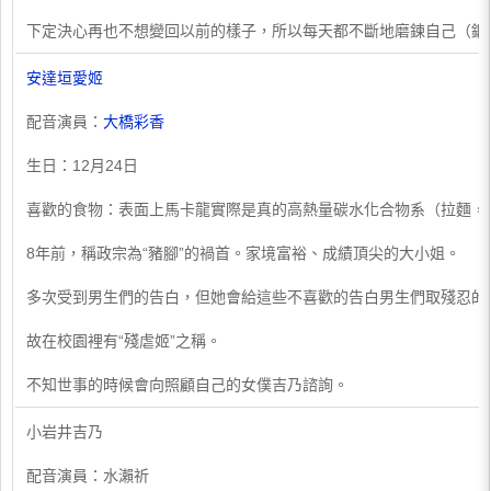
下定決心再也不想變回以前的樣子，所以每天都不斷地磨鍊自己（鍛
安達垣愛姬
配音演員：
大橋彩香
生日：12月24日
喜歡的食物：表面上馬卡龍實際是真的高熱量碳水化合物系（拉麵，
8年前，稱政宗為“豬腳”的禍首。家境富裕、成績頂尖的大小姐。
多次受到男生們的告白，但她會給這些不喜歡的告白男生們取殘忍的
故在校園裡有“殘虐姬”之稱。
不知世事的時候會向照顧自己的女僕吉乃諮詢。
​小岩井吉乃
配音演員：水瀨祈