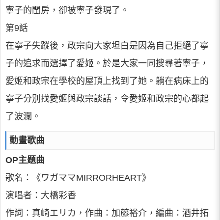
寧子的閨房，卻被寧子發現了。
第9話
在寧子失蹤後，政宗向大家坦白是因為自己拒絕了寧
子的追求而選擇了愛姬。於是大家一同搜尋著寧子，
愛姬和政宗在學校的屋頂上找到了她。躺在病床上的
寧子分別找愛姬與政宗談話，令愛姬和政宗的心都起
了波瀾。
動畫歌曲
OP主題曲
歌名：《ワガママMIRRORHEART》
演唱者：大橋彩香
作詞：真崎エリカ，作曲：加藤裕介，編曲：酒井拓