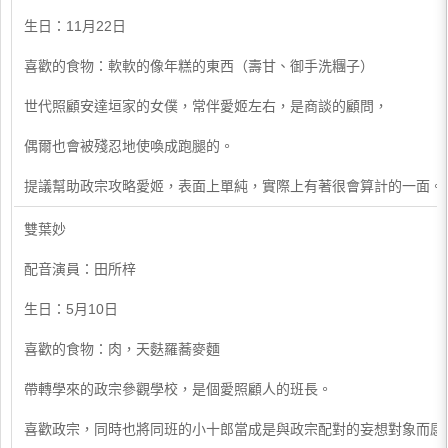
生日：11月22日
喜歡的食物：軟軟的像年糕的東西（壽甘、御手洗糰子）
世代照顧安達垣家的女僕，常伴愛姬左右，是商談的顧問，
偶爾也會被殘忍地使喚成跑腿的。
提議幫助政宗攻略愛姬，表面上單純，實際上有著很會算計的一面。被
​雙葉妙
配音演員：田所梓
生日：5月10日
喜歡的食物：肉，天麩羅蕎麥麵
帶轉學來的政宗參觀學校，是個愛照顧人的班長。
喜歡政宗，同時也將同班的小十郎當成是與政宗配對的妄想對象而感