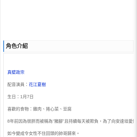
角色介紹
真壁政宗
配音演員：
花江夏樹
生日：1月7日
喜歡的食物：雞肉、捲心菜、豆腐
8年前因為很胖而被稱為“豬腳”且持續每天被欺負，為了向安達垣愛
如今變成令女性不住回頭的帥哥歸來。