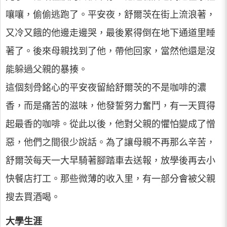
嚷嚷，偷偷逃跑了。平安夜，舒爾茨在街上流浪著，
又冷又餓的他邊走邊哭，最後累得倒在地下通道里睡
著了。後來母親找到了他，帶他回家，當然他還是沒
能躲過父親的暴揍。
這個刻骨銘心的平安夜留給舒爾茨的不是咖啡的濃
香，而是痛苦的滋味，他發誓努力奮鬥，有一天買得
起最香的咖啡。從此以後，他對父親的懼怕變成了憎
惡，他們之間很少說話。為了讓母親不再那么辛苦，
舒爾茨每天一大早騎著腳踏車去送報，放學後再去小
快餐店打工。那些微薄的收入里，有一部分會被父親
搜去買酒喝。
大學生涯