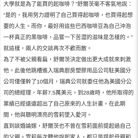
大學就是為了能買的起咖啡？”舒爾茨毫不客氣地說：
“是的，我用努力證明了自己買得起咖啡，也買得起想
要的人生。而你，最好用這些巴西咖啡豆為自己沖泡
一杯真正的黑咖啡，品嘗一下苦澀的滋味是怎樣的。”
就這樣，兩人的交談再次不歡而散。
為了不被父親看扁，舒爾茨決定做出更大成就來刺激
他。此後他跳槽進入瑞典廚房塑膠用品公司駐美國分
公司僅僅幹了10個月，瑞典公司就委任他為美國分公
司的總經理，年薪7.5萬美元。到28歲時，他所取得的
業績已經遠遠超出了自己原來的人生計畫。在此期
間，他與聰明漂亮的雪莉墜入愛河。
直到談婚論嫁，舒爾茨也不曾在雪莉面前提起過自己
的父親。雪莉每次聽他說起家人，都只是提起母親和