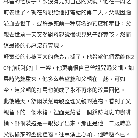
林區的老房子，卻沒有見到自己的父親，他在一周之
前去世了。就在母親給他打電話的第二天，父親因腦
溢血去世了，或許是死前一種莫名的預感和牽掛，父
親去世前一天突然對母親說很想見兒子舒爾茨，然而
這最後的心愿沒有實現。
舒爾茨的心被巨大的悲哀占據了，他希望他們還能像2
0年前那樣打上一架，他更痛恨自己曾詛咒過父親，如
果時光能重來，他多么希望能和父親在一起。可如
今，連父親的打罵也變成了永不再來的珍貴回憶。
此後幾天，舒爾茨幫母親整理父親的遺物，看到了父
親留下的一個木箱，裡面竟藏著一個銹跡斑斑的咖啡
桶。舒爾茨還是一眼認了出來，那正是他十二歲時為
父親偷來的聖誕禮物。往事湧上心頭，他唏噓不已。