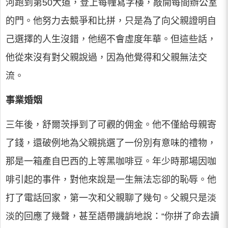
河跑到第50大道，登上每幢寫字樓，敲開每間辦公室
的門。他努力去競爭和比拼，只是為了向父親證明自
己選擇的人生沒錯，他絕不會虛度年華。但這些話，
他從來沒有對父親說過，因為他覺得和父親無法交
流。
事業婚姻
三年後，舒爾茨掙到了可觀的佣金。他不僅給母親寄
了錢，還破例地為父親挑選了一份別有意味的禮物，
那是一箱產自巴西的上等黑咖啡豆。年少時那場因咖
啡引起的事件，對他來說是一生無法忘卻的恥辱。他
打了電話回家，第一次和父親聊了幾句。父親只是淡
淡的回應了幾聲，甚至語帶譏誚地說：“你拼了命去讀