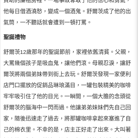
資助的廉租房裡。一場事故奪取了他的信心和勇氣，
他每日借酒澆愁，變成一個酒鬼。舒爾茨成了他的出
氣筒，一不聽話就會遭到一頓打罵。
聖誕禮物
舒爾茨12歲那年的聖誕節前，家裡依舊清貧。父親，
大罵幾個孩子是吸血鬼，讓他們滾。母親忍淚，讓舒
爾茨將兩個弟妹帶到街上去玩。舒爾茨發現一家便利
店門口擺放的促銷品琳琅滿目，一罐包裝精美的咖啡
牢牢吸引住了他的目光。一瞬間，一個大膽的念頭從
舒爾茨的腦海中一閃而過。他讓弟弟妹妹們先自己回
家，隨後迅速走了過去，將那罐咖啡拿起來塞進了自
己的棉衣里。不幸的是，店主正好走了出來。大叫著