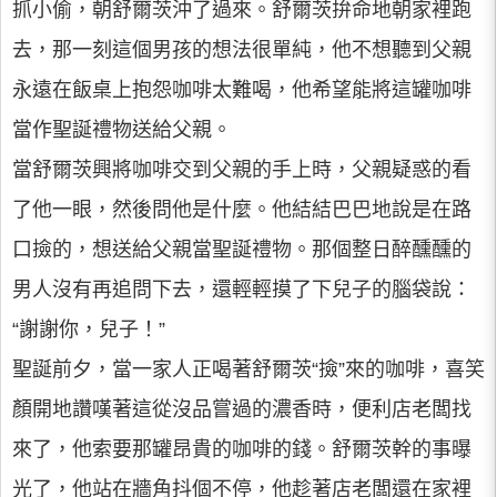
抓小偷，朝舒爾茨沖了過來。舒爾茨拚命地朝家裡跑
去，那一刻這個男孩的想法很單純，他不想聽到父親
永遠在飯桌上抱怨咖啡太難喝，他希望能將這罐咖啡
當作聖誕禮物送給父親。
當舒爾茨興將咖啡交到父親的手上時，父親疑惑的看
了他一眼，然後問他是什麼。他結結巴巴地說是在路
口撿的，想送給父親當聖誕禮物。那個整日醉醺醺的
男人沒有再追問下去，還輕輕摸了下兒子的腦袋說：
“謝謝你，兒子！”
聖誕前夕，當一家人正喝著舒爾茨“撿”來的咖啡，喜笑
顏開地讚嘆著這從沒品嘗過的濃香時，便利店老闆找
來了，他索要那罐昂貴的咖啡的錢。舒爾茨幹的事曝
光了，他站在牆角抖個不停，他趁著店老闆還在家裡