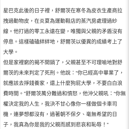
星巴克此後的日子裡，舒爾茨在寒冬為皮衣生產商拉
拽過動物皮，在炎夏為運動鞋店的蒸汽房處理過紗
線。他打過的零工永遠在變，唯獨與父親的矛盾沒有
停息。這樣磕磕絆絆地，舒爾茨以優異的成績考上了
大學。
但是家裡窮的揭不開鍋了，父親甚至不可理喻地對舒
爾茨的未來判定了死刑。他說：“你已經高中畢業了，
就應該去掙錢養家，還上什麼狗屁大學，不要白白浪
費時間。”舒爾茨萬分難過和憤怒，他沖父親吼：“你無
權決定我的人生，我決不甘心像你一樣做個卡車司
機，連夢想都沒有，過著朝不保夕、毫無希望的日
子，我真為你是我的父親而感到悲哀和恥辱！”