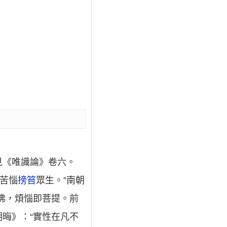
見《唯識論》卷六。
苦惱
搒笞
眾生。”南朝
即佛，煩惱即菩提。前
明晦》：“實性在凡不