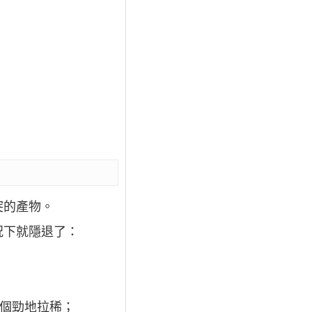
突的產物。
況下就隱退了：
一個勁地拉稀；