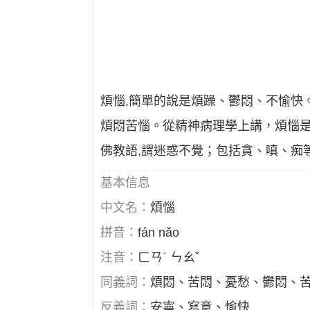
煩惱,簡單的說是煩躁、鬱悶、不愉快
煩悶苦惱。從精神病理學上講，煩惱
佛教語,謂迷惑不覺；包括貪、嗔、痴
基本信息
中文名：
煩惱
拼音：
fán nǎo
注音：
ㄈㄢˊ ㄣㄠˇ
同義詞：
煩悶、苦悶、憂愁、鬱悶、
反義詞：
安寧、寫意、愉快