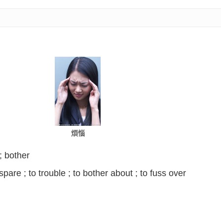
煩惱
; bother
o spare ; to trouble ; to bother about ; to fuss over