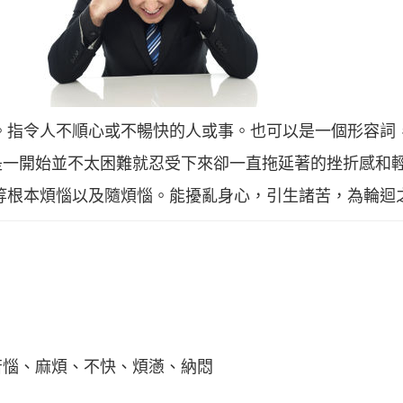
。指令人不順心或不暢快的人或事。也可以是一個形容詞
是一開始並不太困難就忍受下來卻一直拖延著的挫折感和
等根本煩惱以及隨煩惱。能擾亂身心，引生諸苦，為輪迴
苦惱、麻煩、不快、煩懣、納悶