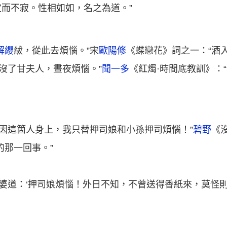
而不寂。性相如如，名之為道。”
解纓
紱，從此去煩惱。”宋
歐陽修
《蝶戀花》詞之一：“酒
沒了甘夫人，晝夜煩惱。”
聞一多
《紅燭·時間底教訓》：
只因這箇人身上，我只替押司娘和小孫押司煩惱！”
碧野
《
的那一回事。”
婆道：‘押司娘煩惱！外日不知，不曾送得香紙來，莫怪則箇