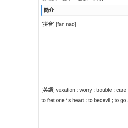
簡介
[拼音] [fan nao]
[英語] vexation ; worry ; trouble ; care 
to fret one ' s heart ; to bedevil ; to g