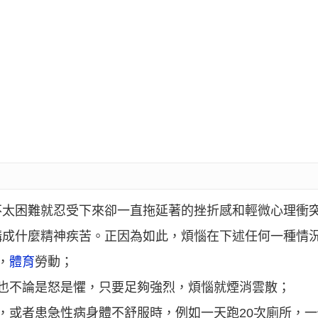
不太困難就忍受下來卻一直拖延著的挫折感和輕微心理衝
構成什麼精神疾苦。正因為如此，煩惱在下述任何一種情
，
體育
勞動；
也不論是怒是懼，只要足夠強烈，煩惱就煙消雲散；
，或者患急性病身體不舒服時，例如一天跑20次廁所，