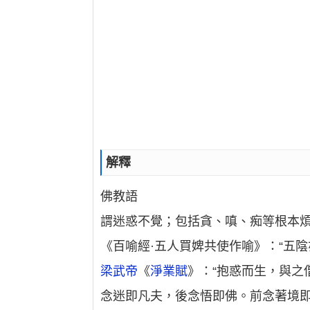
解釋
佛教語
謂迷惑不覺；包括貪、嗔、痴等根本
《百喻經·五人買婢共使作喻》：“五
梁武帝
《
淨業賦
》：“抱惑而生，與之
念迷即凡夫，後念悟即佛。前念著境即