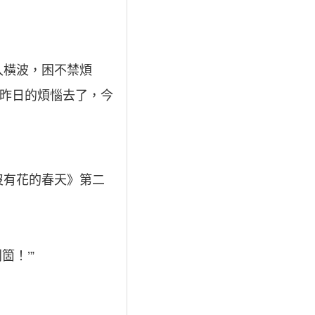
入橫波，困不禁煩
“昨日的煩惱去了，今
沒有花的春天》第二
！’”