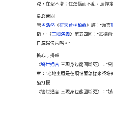
減，在聖不增；住煩惱而不亂，居禪定
憂愁苦悶
唐
孟浩然
《
宿天台桐柏觀
》詩：“願言
惱。”《
三國演義
》第五四回：“玄德自
日底還沒來呢。”
擔心；掛慮
《
警世通言
·三現身包龍圖斷冤》：“
章：“老地主還是在煩惱著怎樣來祭塔
猶打擾
《警世通言·三現身包龍圖斷冤》：“媒