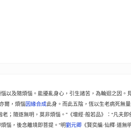
煩惱以及隨煩惱。能擾亂身心，引生諸苦，為輪迴之因。
陰亦爾，煩惱
因緣合成
此身。而此五陰，恆以生老病死無量
偕老；隨逐無明，莫非煩惱。”《壇經·般若品》：“凡夫
煩惱，後念離境即菩提。”明
劉元卿
《賢奕編·仙釋·道無