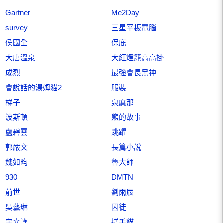
Gartner
Me2Day
survey
三星平板電腦
侯國全
保庇
大唐溫泉
大紅燈籠高高掛
成烈
最強會長黑神
會說話的湯姆貓2
服裝
梯子
泉麻那
波斯頓
熊的故事
盧碧雲
跳躍
郭嚴文
長篇小說
魏如昀
魯大師
930
DMTN
前世
劉雨辰
吳藝琳
囚徒
宇文護
搓手貓