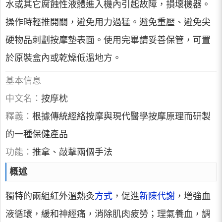
水或其它腐蝕性液體進入機內引起故障，損壞機器。
操作時輕推開關，避免用力過猛。避免重壓、避免尖
硬物品刺劃按摩墊表面。使用完畢請妥善保管，可置
於原裝盒內或乾燥低溫地方。
基本信息
中文名：
按摩枕
釋義：
根據傳統經絡按摩與現代醫學按摩原理而研製
的一種保健產品
功能：
推拿、敲擊兩個手法
概述
獨特的兩組紅外溫熱灸
方式
，促進
新陳代謝
，增強血
液循環，緩和神經痛，消除肌肉疲勞；理氣養血，調