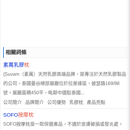
相關詞條
素萬乳膠
枕
{Suvarn（素萬）天然乳膠高端品牌，是專注於天然乳膠製品
的公司，泰國曼谷總部展廳位於拉差達區，披瑟路169/98
號。展廳面積450平，毗鄰中國駐泰國...
公司簡介 品牌簡介 公司優勢 乳膠枕 產品亮點
SOFO
按摩枕
SOFO按摩枕是一款保健產品，不適於皮膚破損或發炎處。