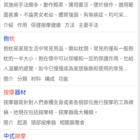
其施術手法頗多，動作輕柔，運用靈活，便於操作，適用範
圍甚廣，不論男女老幼、體質強弱、有無病症，均可采...
介紹 作用 保健按摩健康 方法 主要手法
抱
枕
抱枕是家居生活中常見用品，類似枕頭，常見的僅有一般抱
枕的一半大小，抱在懷中可以保暖和一定的保護作用，也給
人溫馨的感覺，如今已慢慢成為家居裝飾和使用的常見...
簡介 分類 材料 構成 功能
按摩
器材
按摩器是針對人們身體全身或者各個部位進行按摩的工具總
稱，他現在包括按摩椅、按摩器兩大種類。
簡介 起源 頭部按摩器 相關展覽會
中式
按摩