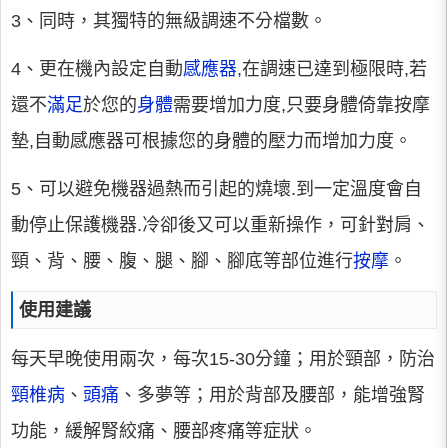
3、同時，其獨特的無級調速不分檔數。
4、更在機內設定自動
感應器
,在調速已達到極限時,若
還不
滿足
於您的
身體
需要增加力度,只要身體倚靠按摩
墊,自動感應器可根據您的身體的壓力而增加力度。
5、可以避免機器過熱而引起的燒壞.到一定溫度會自
動停止保護機器.冷卻後又可以重新操作，可針對肩、
頸、背、腰、腹、腿、腳、腳底等部位進行
按摩
。
使用建議
每天早晚使用兩次，每次15-30分鐘；用於頸部，防治
頸椎病
、
頭痛
、多夢等；用於背部及腰部，能增強腎
功能，緩解腎絞痛、腰部疼痛等症狀。