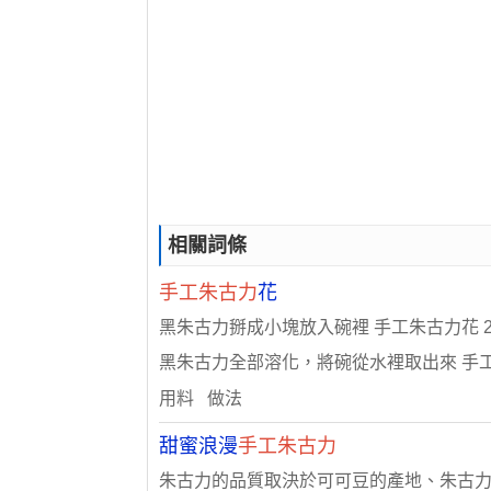
相關詞條
手工朱古力
花
黑朱古力掰成小塊放入碗裡 手工朱古力花 2
黑朱古力全部溶化，將碗從水裡取出來 手工朱古力
用料 做法
甜蜜浪漫
手工朱古力
朱古力的品質取決於可可豆的產地、朱古力