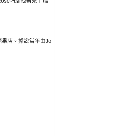
oc Rosé巧瑞絲帶來了瑞
的百年糖果店。據說當年由Jo