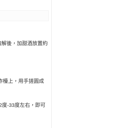
溶解後，加甜酒放置約
。
作檯上，用手搓圓成
度-33度左右，即可