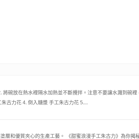
. 將碗放在熱水裡隔水加熱並不斷攪拌。注意不要讓水濺到碗裡 手
花 4. 倒入糖漿 手工朱古力花 5....
塗層和優質夾心的生產工藝。 《甜蜜浪漫手工朱古力》為你揭秘