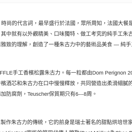
潮流、時尚的代言詞，最早盛行於法國，眾所周知，法國大餐
，其中就有以外觀精美、口味獨特、做工考究的純手工朱
雅致的理解，創造了一種朱古力中的藝術品美食 — 純
TRUFFLE手工香檳松露朱古力。每一粒都由Dom Perignon
香檳酒芯和朱古力在口中慢慢釋放，共同營造出柔滑細膩
劑，Teuscher保質期只有6---8周。
工製作朱古力的傳統，它的前身是瑞士著名的甜點烘培世家Hie