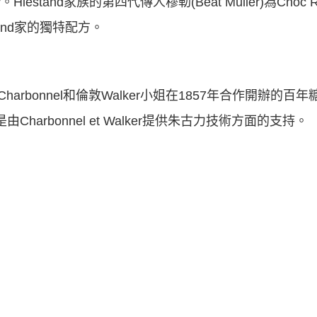
kery。Hiestand家族的第四代傳人穆勒(Beat Müller)為Ch
and家的獨特配方。
法國美女Charbonnel和倫敦Walker小姐在1857年合作開辦
由Charbonnel et Walker提供朱古力技術方面的支持。