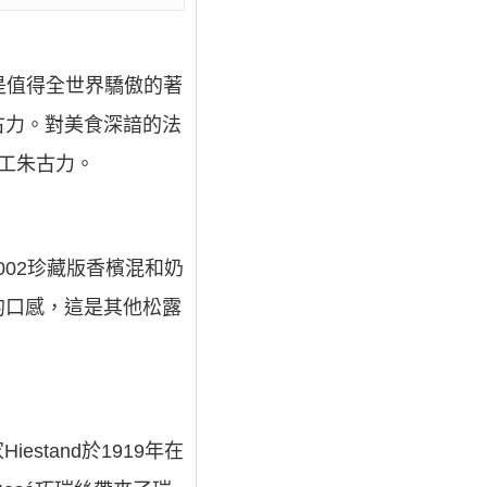
是值得全世界驕傲的著
古力。對美食深諳的法
手工朱古力。
 2002珍藏版香檳混和奶
的口感，這是其他松露
stand於1919年在