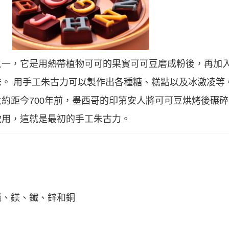
之一，它是用熱帶植物可可的果實可可豆磨成粉後，再加
。 用手工朱古力可以製作出各種糖、糕點以及冰激凌等
約距今700年前，墨西哥的印第安人將可可豆烘烤後碾
飲用，這就是最初的手工朱古力。
磷、鎂、鐵、鋅和銅