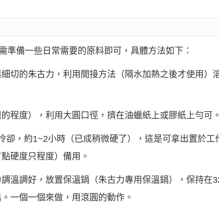
只需準備一些日常需要的原料即可，具體方法如下：
與細切的朱古力，利用間接方法（隔水加熱之後才使用）
擠的程度），利用大圓口徑，擠在油蠟紙上或膠紙上勻可
冷卻，約1~2小時（已成稍微硬了），這是可拿出置於工
有點硬度只程度）備用。
調溫調好，放置保溫鍋（朱古力專用保溫鍋），保持在32
出。一個一個來做，用滾圓的動作。