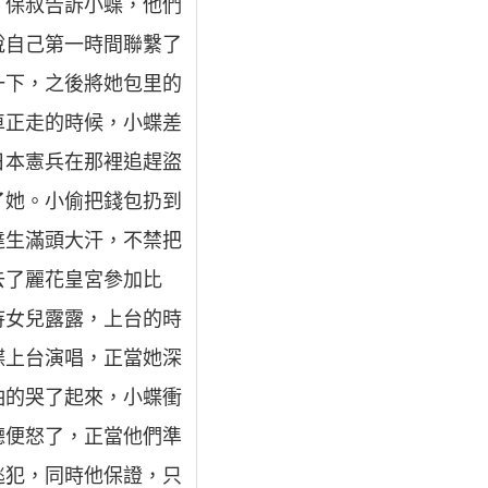
。保叔告訴小蝶，他們
說自己第一時間聯繫了
一下，之後將她包里的
車正走的時候，小蝶差
日本憲兵在那裡追趕盜
了她。小偷把錢包扔到
達生滿頭大汗，不禁把
去了麗花皇宮參加比
待女兒露露，上台的時
蝶上台演唱，正當她深
怕的哭了起來，小蝶衝
聽便怒了，正當他們準
逃犯，同時他保證，只