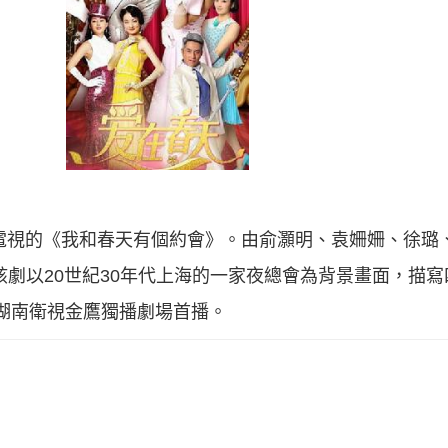
洲電視的《我和春天有個約會》。由俞灝明、袁姍姍、徐璐
該劇以20世紀30年代上海的一家夜總會為背景畫面，描
8日湖南衛視金鷹獨播劇場首播。