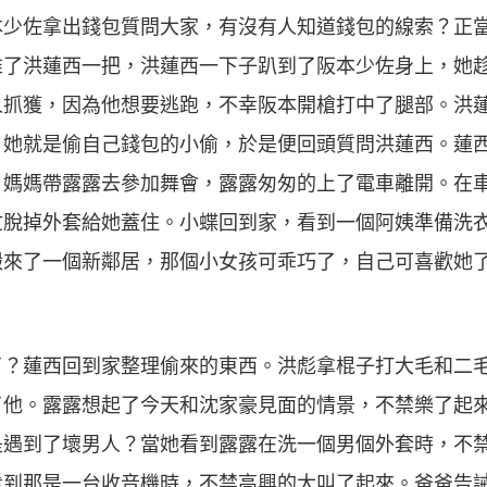
本少佐拿出錢包質問大家，有沒有人知道錢包的線索？正
推了洪蓮西一把，洪蓮西一下子趴到了阪本少佐身上，她
人抓獲，因為他想要逃跑，不幸阪本開槍打中了腿部。洪
，她就是偷自己錢包的小偷，於是便回頭質問洪蓮西。蓮
。媽媽帶露露去參加舞會，露露匆匆的上了電車離開。在
忙脫掉外套給她蓋住。小蝶回到家，看到一個阿姨準備洗
搬來了一個新鄰居，那個小女孩可乖巧了，自己可喜歡她
了？蓮西回到家整理偷來的東西。洪彪拿棍子打大毛和二
了他。露露想起了今天和沈家豪見面的情景，不禁樂了起
是遇到了壞男人？當她看到露露在洗一個男個外套時，不
看到那是一台收音機時，不禁高興的大叫了起來。爸爸告