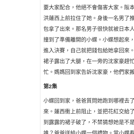
要大家配合，他絕不會傷害大家。阪
洪蓮西上前拉住了她。身後一名男了
包拿了出來。那名男子很快就被日本
撞到了準備離開的小蝶。小蝶想起來
進入決賽，自己就把錢包給她拿回來
裙子露出了大腿，在一旁的沈家豪趕
忙。媽媽回到家告訴沈家豪，他們家
第2集
小蝶回到家，爸爸質問她跑到哪裡去
來。蓮西衝上前阻止，並把花紅交給
到露露的裙子破了，不禁猜想她是不
誰？爸爸送給小蝶一個禮物。當小蝶