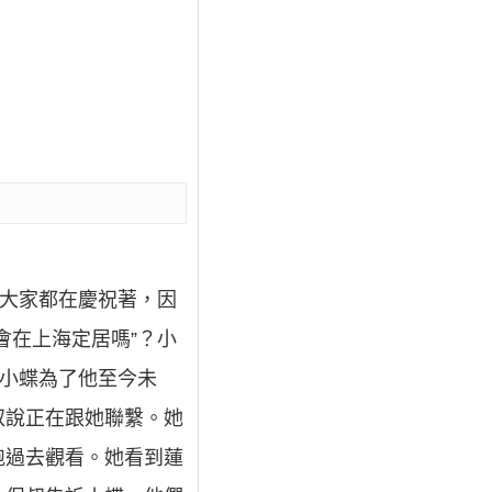
，大家都在慶祝著，因
會在上海定居嗎”？小
姚小蝶為了他至今未
叔說正在跟她聯繫。她
跑過去觀看。她看到蓮