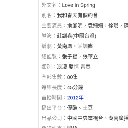
外文名：
Love In Spring
別名：
我和春天有個約會
主要演員：
俞灝明，袁姍姍，徐璐，
導演：
莊訓鑫(中國台灣)
編劇：
黃南鳳，莊訓鑫
總監製：
張子揚，張華立
類別：
浪漫 愛情 青春
全部集數：
80集
每集長度：
45分鐘
首播時間：
2012年
播出平台：
優酷、土豆
出品公司：
中國中央電視台、湖南廣