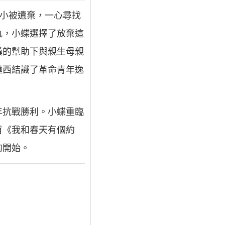
自小被遺棄，一心尋找
仇，小蝶選擇了放棄這
漢的幫助下與親生母親
蓮西結識了革命青年逸
年抗戰勝利。小蝶重臨
首《我和春天有個約
的開始。