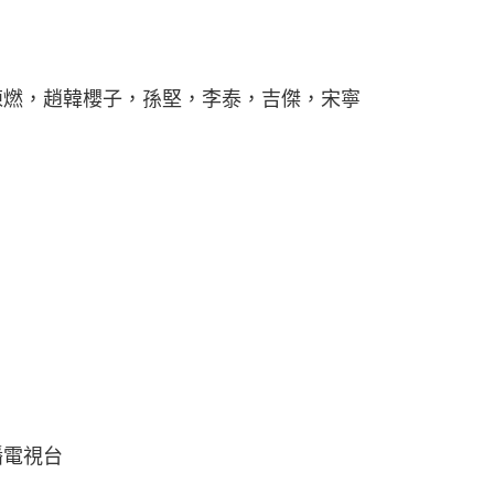
陳燃，趙韓櫻子，孫堅，李泰，吉傑，宋寧
播電視台