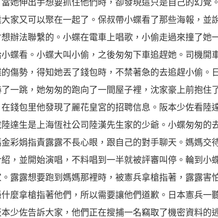
。當她伸出手想要抓住他們時，卻發現這只是自己的幻覺
候大家又可以聚在一起了。保叔帶小蝶看了那些海報，並
會想辦法聯繫的。小蝶在電車上唱歌，小偷走過來撞了她
給小蝶看。小蝶大叫小偷，之後匆匆下車追趕她。司機開
蝶的傷勢，得知她丟了錢包時，不禁著急的去追趕小偷。
嚇了一跳，她匆匆的跑向了一間屋子裡，沈家豪上前抱住
，在錢包里他發現了麗花皇宮的招聘信息。阪本少佐看陸
說陸達生是上海恆社公司陸漢先生家的少爺。小蝶匆匆的
媽金彩娟指責露露不長心眼，跟自己的對手聊天。媽媽交
介紹，並開始演唱，不料唱到一半就被評審叫停。輪到小
家。露露想要跑到媽媽那裡時，被憲兵拿槍指著，露露害
憑什麼拿槍指著他們，所以需要讓他們道歉。日本憲兵一
阪本少佐告訴大家，他們正在搜捕一名竊取了機密資料的