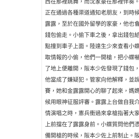
西在那裡跳舞，而沈家豪在那裡伴奏
正在通過各種渠道通知老朋友，到時
露露，至於在國外留學的家豪，他也
錢包偷走。小偷下車之後，拿出錢包
點撞到車子上面。陸達生少來查看小
取情報的小偷，他們一開槍，把小蝶
了地上便離開，阪本少佐發現了錢包
他當成了嫌疑犯。管家向他解釋，並
賽，她和金露露開心的聊了起來，媽
候用眼神征服評審。露露上台做自我
情演唱之時，憲兵衝過來拿槍指著大
上前擋在了露露身前。小蝶質問他們
備開槍的時候，阪本少佐上前制止。