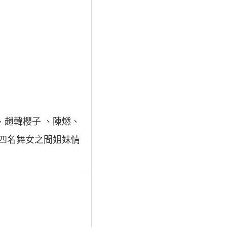
、趙韓櫻子 、陳燃、
寫四名舞女之間姐妹情