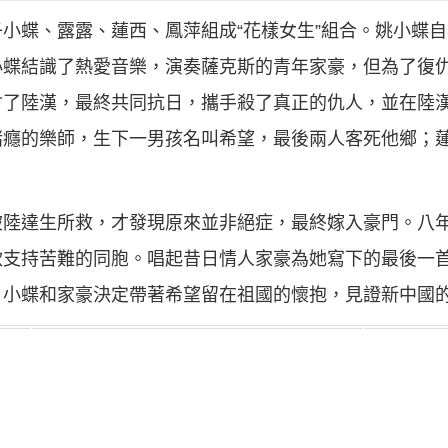
小蝶、露露、蓮西、鳳萍組成“花樣女生”組合。姚小蝶
小蝶結識了熱愛音樂，演奏薩克斯的青年家豪，但為了復
會了陸漢，最終共同抗日，攜手殺了真正的仇人，並在陸
賭癮的樂師，生下一男孩名叫希望，最後兩人客死他鄉；
被陸達生所救，才發現原來並非絕症，最終嫁入豪門。八
款支持苦難的同胞。唱起昔日情人家豪為她寫下的最後一
。小蝶和家豪決定帶著希望留在祖國的懷抱，見證新中國