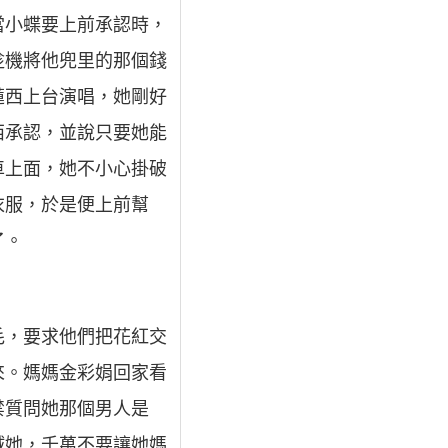
當小蝶要上前承認時，
趁機將他兜里的那個錢
蓮西上台演唱，她剛好
西承認，並說只要她能
車上面，她不小心掛破
衣服，於是便上前幫
了。
毛，要求他們把花紅交
來。媽媽金彩娟回家看
禁質問她那個男人是
誡她，千萬不要讓她媽