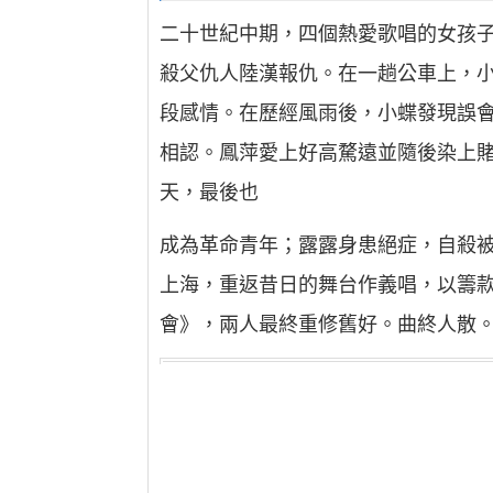
二十世紀中期，四個熱愛歌唱的女孩子
殺父仇人陸漢報仇。在一趟公車上，
段感情。在歷經風雨後，小蝶發現誤
相認。鳳萍愛上好高騖遠並隨後染上
天，最後也
成為革命青年；露露身患絕症，自殺
上海，重返昔日的舞台作義唱，以籌
會》，兩人最終重修舊好。曲終人散