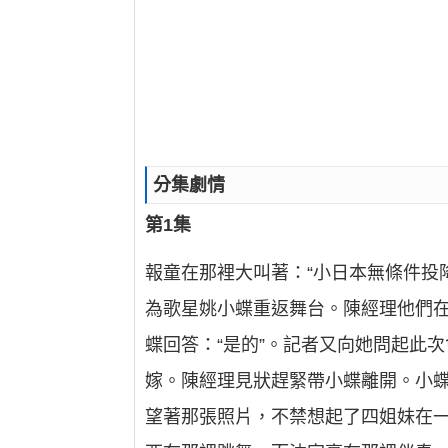
分集劇情
第1集
報童在那裡大叫著：“小日本無條件投
為歌星姚小蝶重返舞台。陳經理他們在
蝶回答：“是的”。記者又向她問起此
嫁。陳經理見狀趕緊帶小蝶離開。小
望著那張照片，不禁想起了四姐妹在