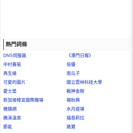
熱門詞條
DNS伺服器
《澳門日報》
中村春菊
倍優
再生緣
南瓜子
可愛的圖片
國立雲林科技大學
愛士堡
戰神金剛
新加坡樟宜國際機場
楊秋興
機鋒網
水月道場
礁溪溫泉
福島莉拉
節能
路寶