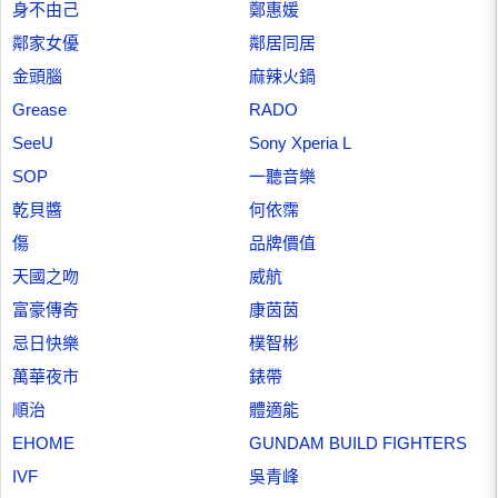
身不由己
鄭惠媛
鄰家女優
鄰居同居
金頭腦
麻辣火鍋
Grease
RADO
SeeU
Sony Xperia L
SOP
一聽音樂
乾貝醬
何依霈
傷
品牌價值
天國之吻
威航
富豪傳奇
康茵茵
忌日快樂
樸智彬
萬華夜市
錶帶
順治
體適能
EHOME
GUNDAM BUILD FIGHTERS
IVF
吳青峰