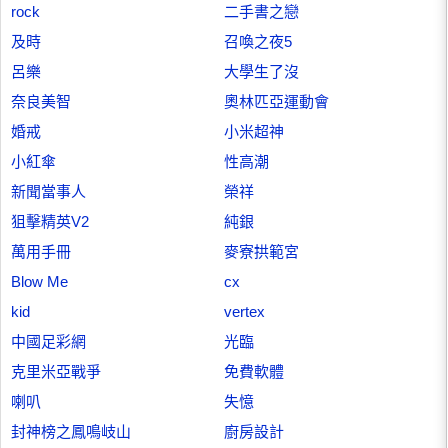
rock
二手書之戀
及時
召喚之夜5
呂樂
大學生了沒
奈良美智
奧林匹亞運動會
婚戒
小米超神
小紅傘
性高潮
新聞當事人
榮祥
狙擊精英V2
純銀
萬用手冊
麥寮拱範宮
Blow Me
cx
kid
vertex
中國足彩網
光臨
克里米亞戰爭
免費軟體
喇叭
失憶
封神榜之鳳鳴岐山
廚房設計