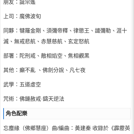
朋友：誕宗遙
上司：魔佛波旬
同夥：犍羅金剛、須彌帝釋、律懲王、譴彌勒、涯十
滅、無戒悲航、赤慧慈航、玄定怒航
部署：陀刑戒、敵相焰空、焦相觀黑
其他：癲不亂 、佛劍分說、凡七夜
武學：五道虛空
咒術：佛鏈赦戒·鑄天逆法
角色配樂
忘塵緣（佛鄉慧座）曲/編曲：黃建秦 收錄於《霹靂英