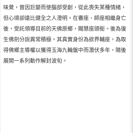
味覺，曾因巨變而使腦部受創，從此喪失某種情緒，
但心境卻遠比健全之人澄明。在審座、師座相繼身亡
後，受託領導目前的天佛原鄉，賜慧座頭銜。後為復
生佛劍分說異常積極。其真實身份為欲界輔座，為取
得佛鄉主導權以獲得玉海九輪盤中而潛伏多年，隨後
展開一系列動作解封波旬。