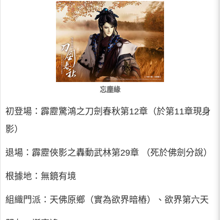
忘塵緣
初登場：霹靂驚鴻之刀劍春秋第12章（於第11章現身
影）
退場：霹靂俠影之轟動武林第29章 （死於佛劍分說）
根據地：無鏡有境
組織門派：天佛原鄉（實為欲界暗樁）、欲界第六天