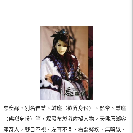
忘塵緣，別名佛慧、輔座（欲界身份）、影帝、慧座
（佛鄉身份）等，霹靂布袋戲虛擬人物。天佛原鄉客
座奇人，雙目不視、左耳不聞、右臂殘疾，無嗅覺、