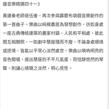
雄音樂精選四十一》
黃建秦老師退伍後，再次參與霹靂布袋戲音樂創作的
第一首曲子。樂曲以純樸農居為發想創作，彷如身處
一座古典傳統建築的農家村鎮，人民和平相處，彼此
間互相關照，一如劇中慧座殘而不廢，不論身處順境
或逆境，皆能以平常心淡然處世。樂曲以嗩吶明亮的
音色開場，道出慧座的不平凡氣度，而恬靜悠然的琴
聲，則讓心境隨之淡然，明心見性。