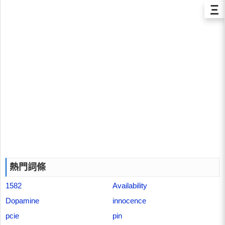
Ξ
熱門詞條
1582
Availability
Dopamine
innocence
pcie
pin