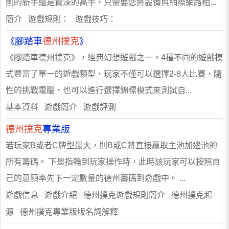
則的新手還是資深的高手，只需要您將設備與網際網路相...
簡介 遊戲規則： 遊戲技巧：
《腳踏車
德州撲克
》
《腳踏車德州撲克》，經典幻想遊戲之一。4種不同的遊戲模
式豐富了單一的遊戲類型，玩家不僅可以選擇2-8人比賽，隨
性的挑戰電腦，也可以進行選擇錦標模式來測試自...
基本資料 遊戲簡介 遊戲評測
德州撲克
專業版
若玩家B或者C牌型最大，則B或C將直接贏取主池加邊池的
所有籌碼。 下是指輪到玩家操作時，此時該玩家可以按照自
己的意願率先下一定數量的德州籌碼到遊戲中。 ...
遊戲信息 遊戲介紹 德州撲克遊戲規則簡介 德州撲克起
源 德州撲克專業版版名詞解釋