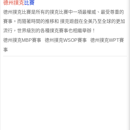
德州撲克
比賽
德州撲克比賽是所有的撲克比賽中一項最權威、最受尊重的
賽事。而隨著時間的推移和 撲克遊戲在全美乃至全球的更加
流行，世界級別的各種撲克賽事也相繼舉辦！
德州撲克MBP賽事 德州撲克WSOP賽事 德州撲克WPT賽
事