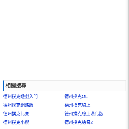
相關搜尋
德州撲克遊戲入門
德州撲克OL
德州撲克網路版
德州撲克線上
德州撲克比賽
德州撲克線上漢化版
德州撲克小櫻
德州撲克總督2