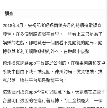
調查
2018年4月，央視記者經過兩個多月的持續追蹤調查
發現，在多個網路遊戲平台里，一些看上去只是為了
娛樂的遊戲，卻暗藏著一個個看不見賭徒的賭局，賭
博參與者利用網路遊戲的外衣，在遊戲中豪賭。
德州撲克網路app平台都是公開的，在蘋果商店和安卓
系統中自由下載。撲克圈、德州約局、微賽德撲、撲
克部落，這些平台都是賭博平台。
這些德州撲克app不僅可以隨意下載，玩家還在這些平
台里明目張胆的在進行著賭博，而且金額龐大。一個