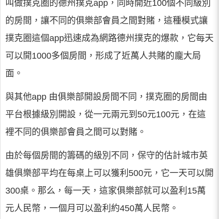
叫做撲克圈的德州撲克app，同時開近100個不同級別
的房間，讓不同的俱樂部會員之間對賭，這種模式讓
撲克圈這個app迅速成為網路德州撲克的爆款，它每天
可以開1000多個房間，形成了近萬人共賭的龐大局
面。
與其他app 由俱樂部開設房間不同，撲克圈的房間由
平台根據級別開設，從一元兩元到50元100元，在這
裡不同的俱樂部會員之間可以對賭。
由於每個房間的籌碼的級別不同，保守的估計城市英
雄俱樂部平均在每桌上可以獲利500元，它一天可以開
300桌。那么，每一天，這家俱樂部就可以盈利15萬
元人民幣，一個月可以盈利約450萬人民幣。