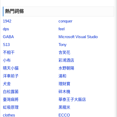
熱門詞條
1942
conquer
dps
feel
GABA
Microsoft Visual Studio
S13
Tony
不相干
含笑花
小布
彩鴻酒店
晴天小貓
水野朝陽
洋車前子
湯和
犬舍
理財寶
白松露菌
碎木機
臺灣麻將
華泰王子大飯店
虹吸原理
黑糯米
clothes
ECCO