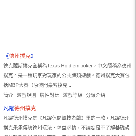
《
德州撲克
》
德克薩斯撲克全稱為Texas Hold’em poker，中文簡稱為德州
撲克。是一種玩家對玩家的公共牌類遊戲。德州撲克大賽包
括MBP大賽（原澳門豪客撲克...
簡介 遊戲規則 牌性對比 遊戲等級 分類介紹
凡躍
德州撲克
凡躍德州撲克是《凡躍休閒競技遊戲》里的一款，凡躍德州
撲克秉承傳統德州玩法，精益求精，不論您是不了解基礎規