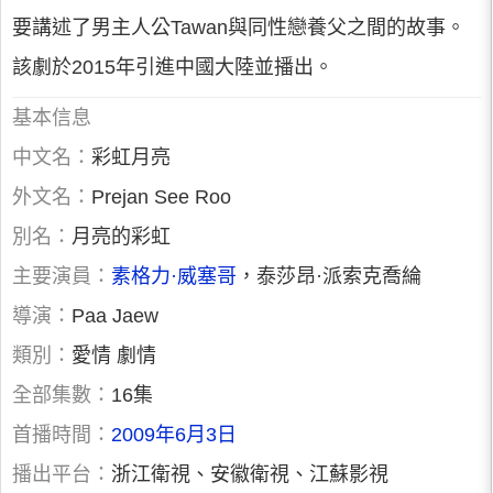
要講述了男主人公Tawan與同性戀養父之間的故事。
該劇於2015年引進中國大陸並播出。
基本信息
中文名：
彩虹月亮
外文名：
Prejan See Roo
別名：
月亮的彩虹
主要演員：
素格力·威塞哥
，泰莎昂·派索克喬綸
導演：
Paa Jaew
類別：
愛情 劇情
全部集數：
16集
首播時間：
2009年6月3日
播出平台：
浙江衛視、安徽衛視、江蘇影視