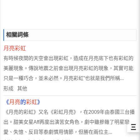
相關詞條
月亮彩虹
有時候夜間的天空會出現彩虹，造成在月亮底下也有彩虹的
美麗現象。傳說地震之前會出現月亮彩虹的現象，其實可能
只是一種巧合，並未必然。月亮彩虹”也就是我們所稱...
形成 其他
《
月亮
的
彩虹
》
《月亮的彩虹》又名《彩虹月亮》，在2009年由泰國三台播
出。甜美女星Aff再度出演苦女角色，劇中雖摻雜了明星戀
Ξ
愛、失憶、反目等泰劇慣用情節，但勝在兩位主...