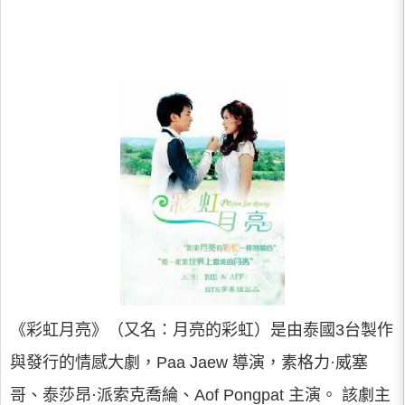
《彩虹月亮》（又名：月亮的彩虹）是由泰國3台製作
與發行的情感大劇，Paa Jaew 導演，素格力·威塞
哥、泰莎昂·派索克喬綸、Aof Pongpat 主演。 該劇主