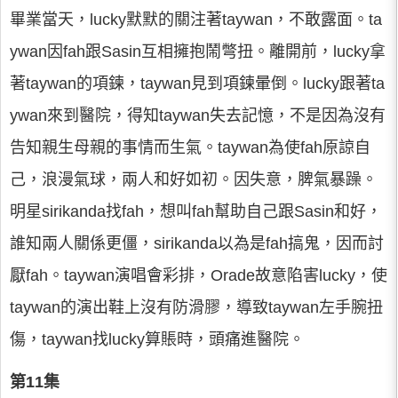
畢業當天，lucky默默的關注著taywan，不敢露面。ta
ywan因fah跟Sasin互相擁抱鬧彆扭。離開前，lucky拿
著taywan的項鍊，taywan見到項鍊暈倒。lucky跟著ta
ywan來到醫院，得知taywan失去記憶，不是因為沒有
告知親生母親的事情而生氣。taywan為使fah原諒自
己，浪漫氣球，兩人和好如初。因失意，脾氣暴躁。
明星sirikanda找fah，想叫fah幫助自己跟Sasin和好，
誰知兩人關係更僵，sirikanda以為是fah搞鬼，因而討
厭fah。taywan演唱會彩排，Orade故意陷害lucky，使
taywan的演出鞋上沒有防滑膠，導致taywan左手腕扭
傷，taywan找lucky算賬時，頭痛進醫院。
第11集