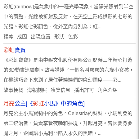
彩虹(rainbow)是氣象中的一種光學現象。當陽光照射到半空
中的雨點，光線被折射及反射，在天空上形成拱形的七彩的
光譜。彩虹七彩顏色，從外至內分別為：紅...
釋義 成因 出現位置 形狀 色彩
彩虹
寶寶
《彩虹寶寶》是由中娛文化股份有限公司歷時三年精心打造
的3D動畫連續劇。故事講述了一個名叫露露的六歲小女孩，
在機緣巧合下來到了居住著娃娃們的魔幻國度——彩...
故事梗概 海報劇照 獲獎信息 播出許可 角色介紹
月亮
公主[《
彩虹
小馬》中的角色]
月亮公主小馬寶莉中的角色。Celestria的妹妹，小馬利亞的
第二統治者，負責掌管夜晚和夢境，升起月亮。曾因變身夢
魘之月，企圖讓小馬利亞陷入永久的黑暗，...