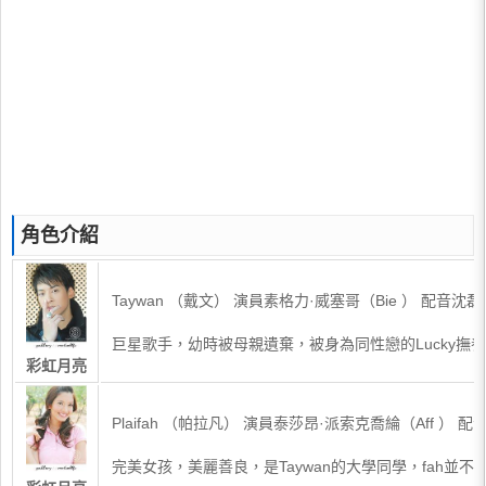
角色介紹
Taywan （戴文） 演員素格力·威塞哥（Bie ） 配音沈磊
巨星歌手，幼時被母親遺棄，被身為同性戀的Lucky
彩虹月亮
Plaifah （帕拉凡） 演員泰莎昂·派索克喬綸（Aff ） 
完美女孩，美麗善良，是Taywan的大學同學，fah並不