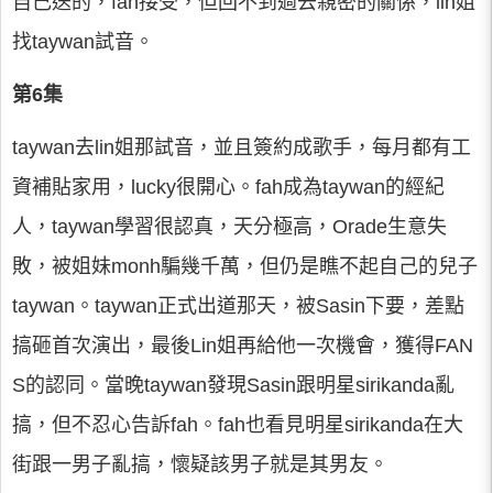
自己送的，fah接受，但回不到過去親密的關係，lin姐
找taywan試音。
第6集
taywan去lin姐那試音，並且簽約成歌手，每月都有工
資補貼家用，lucky很開心。fah成為taywan的經紀
人，taywan學習很認真，天分極高，Orade生意失
敗，被姐妹monh騙幾千萬，但仍是瞧不起自己的兒子
taywan。taywan正式出道那天，被Sasin下要，差點
搞砸首次演出，最後Lin姐再給他一次機會，獲得FAN
S的認同。當晚taywan發現Sasin跟明星sirikanda亂
搞，但不忍心告訴fah。fah也看見明星sirikanda在大
街跟一男子亂搞，懷疑該男子就是其男友。