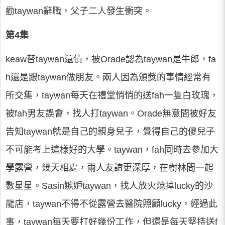
勸taywan辭職，父子二人發生衝突。
第4集
keaw替taywan還債，被Orade認為taywan是牛郎，fa
h還是跟taywan做朋友。兩人因為頒獎的事情經常有
所交集，taywan每天在禮堂悄悄的送fah一隻白玫瑰，
被fah男友誤會，找人打taywan。Orade無意間被好友
告知taywan就是自己的親身兒子，覺得自己的傻兒子
不可能考上這樣好的大學。taywan，fah同時去參加大
學露營，幾天相處，兩人友誼更深厚，在樹林間一起
數星星。Sasin嫉妒taywan，找人放火燒掉lucky的沙
龍店，taywan不得不從露營去醫院照顧lucky，經過此
事，taywan每天要打好幾份工作，但還是每天堅持送f