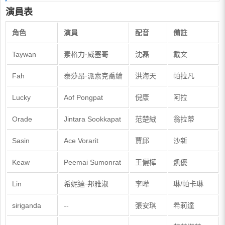
演員表
角色
演員
配音
備註
Taywan
素格力·威塞哥
沈磊
戴文
Fah
泰莎昂·派索克喬綸
洪海天
帕拉凡
Lucky
Aof Pongpat
倪康
阿拉
Orade
Jintara Sookkapat
范楚絨
翁拉蒂
Sasin
Ace Vorarit
賈邱
沙新
Keaw
Peemai Sumonrat
王儷樺
凱優
Lin
希妮達·邦雅淑
李曄
琳/帕卡琳
siriganda
--
張安琪
希莉達