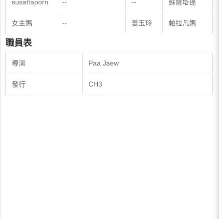
susattaporn
--
--
蘇薩塔蓬
女主媽
--
姜玉玲
帕拉凡媽
職員表
導演
Paa Jaew
發行
CH3