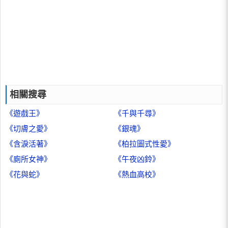
相關搜尋
《遊戲王》
《千與千尋》
《切膚之愛》
《銀魂》
《含淚活著》
《柏拉圖式性愛》
《廁所女神》
《午夜凶鈴》
《花與蛇》
《熱血高校》