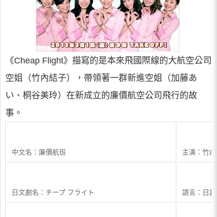
《Cheap Flight》描寫的是本來飛國際線的大航空公司
空姐（竹內結子），帶領著一群新進空姐（加藤あ
い、桐谷美玲）在新成立的廉價航空公司飛行的故
事。
中文名：廉價航班
主演：竹內
日文劇名：チープ フライト
語言：日語