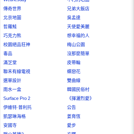
傳奇世界
兄弟大飯店
北京地圖
吳孟達
哲羅鮭
天使愛美麗
巧克力熊
想幸福的人
校園絕品狂神
梅山公園
毒品
沒那麼簡單
滿芝堂
皮帶輪
聯禾有線電視
蝶戀花
選單設計
雙曲線
雨水一盒
韓國民俗村
Surface Pro 2
《揮灑烈愛》
伊維特·普利托
公告
凱瑟琳海格
姜育恆
安國寺
愛步