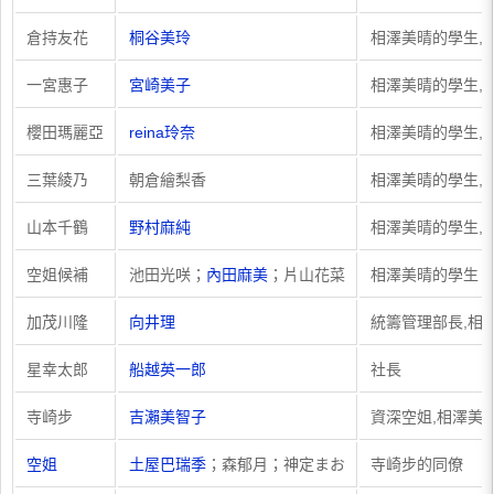
倉持友花
桐谷美玲
相澤美晴的學生,
一宮惠子
宮崎美子
相澤美晴的學生,
櫻田瑪麗亞
reina玲奈
相澤美晴的學生,
三葉綾乃
朝倉繪梨香
相澤美晴的學生,
山本千鶴
野村麻純
相澤美晴的學生,
空姐候補
池田光咲；
內田麻美
；片山花菜
相澤美晴的學生
加茂川隆
向井理
統籌管理部長,相
星幸太郎
船越英一郎
社長
寺崎步
吉瀨美智子
資深空姐,相澤美
空姐
土屋巴瑞季
；森郁月；神定まお
寺崎步的同僚