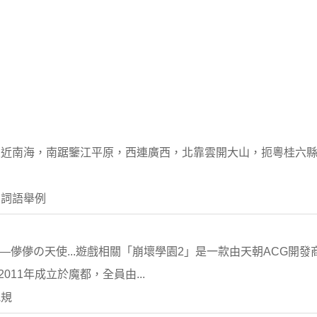
東近南海，南踞鑒江平原，西連廣西，北靠雲開大山，扼粵桂六
 詞語舉例
—儚儚の天使...遊戲相關「崩壞學園2」是一款由天朝ACG開發商
011年成立於魔都，全員由...
吧規