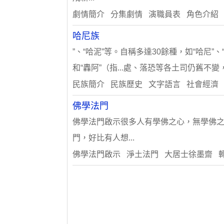
劇情簡介 分集劇情 演職員表 角色介紹
哈尼族
”、“哈泥”等。自稱多達30餘種，如“哈尼”、
和“轟阿”（指...處、落恐等各土司仍舊不變
民族簡介 民族歷史 文字語言 社會經濟
佛學法門
佛學法門啟示很多人有學佛之心，無學佛
門，好比有人想...
佛學法門啟示 淨土法門 大居士徐墨齋 