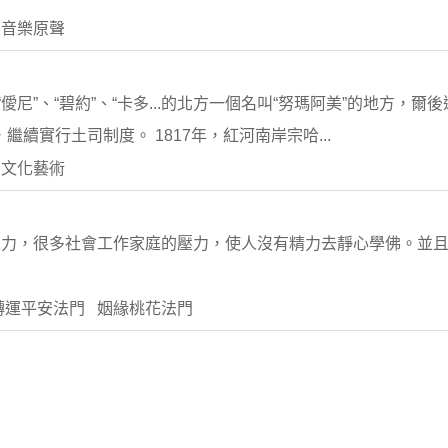
 音樂原聲
“僾尼”、“碧約”、“卡多...的北方一個名叫“努瑪阿美”的地方，爾
，繼續實行土司制度。 1817年，紅河南岸宗哈...
 文化藝術
之力，很多社會工作家庭的壓力，使人沒有精力去靜心學佛。並
轉運平安法門 姻緣桃花法門