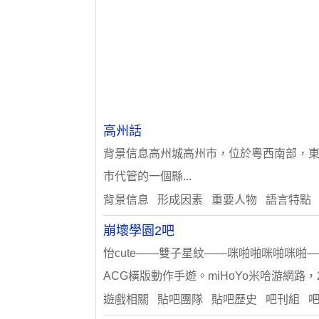
高州話
背景信息高州城高州市，位於粵西南部，
市代管的一個縣...
背景信息 形成因素 重要人物 語言特點
崩壞學園2吧
怡cute——雙子星紋——咪啪啪咪啪咪啪—
ACG橫版動作手遊。miHoYo米哈游網路，2
遊戲相關 貼吧團隊 貼吧歷史 吧刊組 