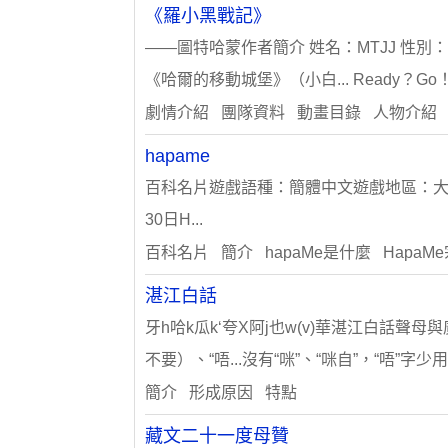
《羅小黑戰記》
——圖特哈蒙作者簡介 姓名：MTJJ 性別
《哈爾的移動城堡》（小白... Ready？Go
劇情介紹 團隊資料 動畫目錄 人物介紹
hapame
百科名片遊戲語種：簡體中文遊戲地區：大
30日H...
百科名片 簡介 hapaMe是什麼 HapaM
湛江白話
牙h哈k瓜k‘夸X阿j也w(v)華湛江白話聲
不要）、“唔...沒有“咪”、“咪自”，“唔”字
簡介 形成原因 特點
藏文二十一度母贊