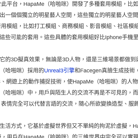
基於此平台，HapaMe（哈啪咪）開發了多種套用模組，
建出一個個獨立的明星藝人空間，這些獨立的明星藝人空間就
套用模組，比如打工模組、商務模組、影音模組、社區模
供這些可能的套用。這些具體的套用模組好比Iphone手
是它的3D擬真效果，無論是3D人物，還是三維場景都做
e（哈啪咪）採用的
Unreal3引擎
和Facegen真臉生成技
影、網遊上的動作捕捉技術，使HapaMe（哈啪咪）的人
Me（哈啪咪）中，用戶與陌生人的交流不再是不可見的，而
、表情完全可以代替言語的交流，隨心所欲變換造型、服
的生活方式，它基於虛擬世界但又不單純的拘泥於虛擬，Ha
源，用戶在HapaMe（哈啪咪）的三維世界中完全可以實