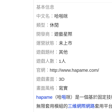
基本信息
中文名：
哈啪咪
類型：
休閒
開發商：
遊藝星際
運營狀態：
未上市
遊戲題材：
其他
遊戲人數：
1人
官網：
http://www.hapame.com/
遊戲畫面：
3D
畫面風格：
寫實
hapame
（哈
啪
咪）是一個基於固定技術
無限套用模組的
三維網際網路
套用平台