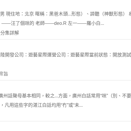
：男 現住地：北京 暱稱：黑爸木頭...形態）、諦聽（神獸形態）
！——汪了個咪的 老師——deo.R 左一——羅小白...
 分集詳解
陸開發公司：遊藝星際運營公司：遊藝星際當前狀態：開放測試開始
e宗旨
母與廣州話聲母基本相同，較之...方面，廣州白話常用“咪”（別、不
少用，凡用這些字的湛江白話均用“冇”或“未...