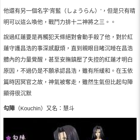
他還有另一個名字‘宵藍（しょうらん）’，但是只有晴
明可以這么喚他，戰鬥力排十二神將之三。。
說過紅蓮要是再觸犯天條絕對會動手殺了他，對於紅
蓮守護昌浩的事深感厭煩，直到親眼目睹沉睡在昌浩
體內的力量覺醒，甚至安撫鎮壓了失控的紅蓮才明白
原因，不過仍是不願承認昌浩，雖有所緩和。在玉依
篇時因冥官之故，神氣被奪走，雖然生氣但比起勾陣
顯得很沉默
勾陣
（Kouchin）又名：慧斗