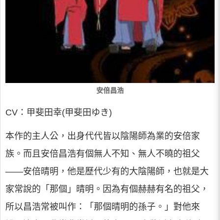
安倍昌浩
CV：甲斐田幸(甲斐田ゆき)
本作的主人公，出身代代皆以陰陽師為業的安倍家
族。而且安倍昌浩有個無人不知、無人不曉的祖父
——安倍晴明，他是歷代少有的大陰陽師，也就是大
家常說的「那個」晴明。因為有個赫赫有名的祖父，
所以昌浩常被叫作：「那個晴明的孫子。」對他來