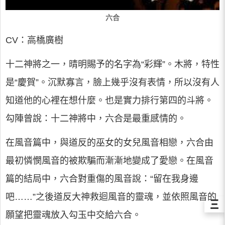
六合
CV：高橋廣樹
十二神將之一，晴明賜予的名字為“彩輝”。木將，特性
是“慶賀”。沉默寡言，臉上幾乎沒有表情，所以沒有人
知道他的心裡在想什麼。也是實力排行第四的斗將。
勾陣曾說：十二神將中，六合是最重感情的。
在風音篇中，與道反的巫女的女兒風音相戀，六合由
最初憐憫風音的被欺騙而漸漸地變成了愛戀。在風音
篇的結局中，六合對重傷的風音說：“留在我身邊
吧……”之後道反大神救迴風音的靈魂，並依照風音的
Ξ
願望把靈魂放入勾玉中交給六合。