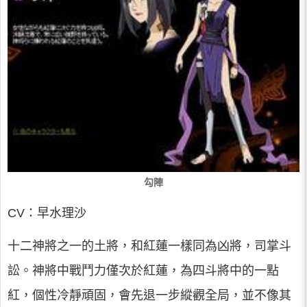
勾陣
CV：早水理沙
十二神將之一的土將，和紅蓮一樣同為凶將，司掌斗
訟。神將中戰鬥力僅次於紅蓮，為四斗將中的一點
紅，個性冷靜頑固，會先退一步縱觀全局，並不像其