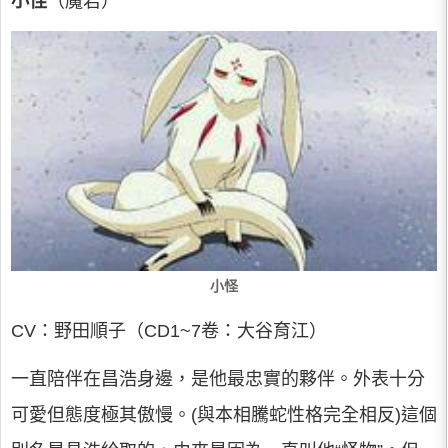
小怪
（魔君）
小怪
CV：野田順子（CD1~7卷：大谷育江）
一直陪伴在昌浩身邊，是他最忠實的夥伴。外表十分
可愛但態度極其傲慢。(與本相騰蛇性格完全相反)這個