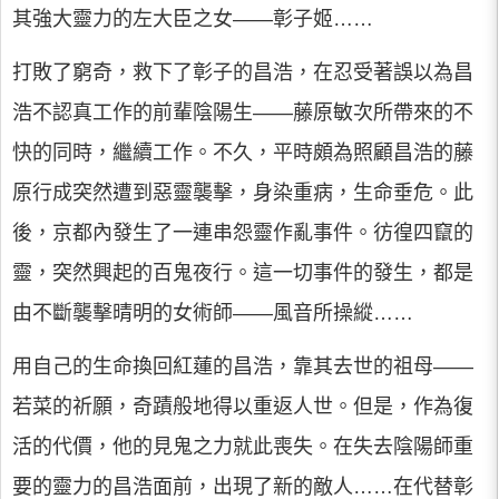
其強大靈力的左大臣之女——彰子姬……
打敗了窮奇，救下了彰子的昌浩，在忍受著誤以為昌
浩不認真工作的前輩陰陽生——藤原敏次所帶來的不
快的同時，繼續工作。不久，平時頗為照顧昌浩的藤
原行成突然遭到惡靈襲擊，身染重病，生命垂危。此
後，京都內發生了一連串怨靈作亂事件。彷徨四竄的
靈，突然興起的百鬼夜行。這一切事件的發生，都是
由不斷襲擊晴明的女術師——風音所操縱……
用自己的生命換回紅蓮的昌浩，靠其去世的祖母——
若菜的祈願，奇蹟般地得以重返人世。但是，作為復
活的代價，他的見鬼之力就此喪失。在失去陰陽師重
要的靈力的昌浩面前，出現了新的敵人……在代替彰