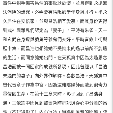
事件中親手傷害昌浩的事耿耿於懷，並且得到永遠無
法消除的詛咒，必需要有陰陽師常伴身邊才行。半永
久居住在安倍家，並與昌浩相互愛慕，而其身份更得
到式神與雜鬼們認定為「妻子」。平時有朱雀、天一
和玄武在身邊與猿鬼等雜鬼們交好。平時喜歡上街與
逛市集，而昌浩也想讓她不受拘束的過以前所不能過
的生活，而同意讓她出門。在天狐篇中因為太過思念
昌浩而被一同回家的成親所發現，因此曾經以「昌浩
未過門的妻子」向外界作解釋。喜歡昌浩。天狐篇中
曾代替章子作為中宮，因為遠離陰陽師而遭到窮奇力
量侵蝕生命，在第十三章末時，彰子回到了昌浩身
邊，玉依篇中因見到被齋暫時把記憶從心中分離的昌
浩（不記得彰子）內心冰冷，後得到風音的開導，決