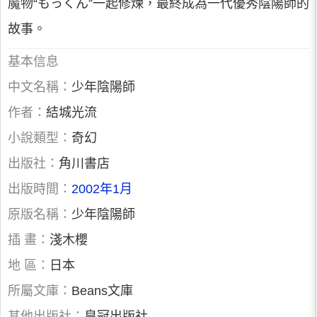
魔物“もっくん”一起修煉，最終成為一代優秀陰陽師的
故事。
基本信息
中文名稱：
少年陰陽師
作者：
結城光流
小說類型：
奇幻
出版社：
角川書店
出版時間：
2002年1月
原版名稱：
少年陰陽師
插 畫：
淺木櫻
地 區：
日本
所屬文庫：
Beans文庫
其他出版社：
皇冠出版社