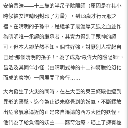
安倍昌浩——十三歲的半吊子陰陽師（原因是在其小
時候被安培晴明封印了力量），到13歲才行元服之
禮。在晴明的子孫中，是繼承了最濃厚天狐之血並作
為晴明唯一承認的繼承者，其實力得到了眾神的認
可，但本人卻茫然不知。個性好強，討厭別人提起自
己是“那個晴明的孫子！” 為了成為“最偉大的陰陽師”，
昌浩及其同伴小怪（由晴明式神的十二神將騰蛇幻化
而成的魔物）一同展開了修行……
大內發生了火災的同時，在左大臣的東三條殿也遭到
異形的襲擊。迄今為止從未察覺到的妖氣，不斷釋放
出危險氣息逼近的正是來自遙遠的西方大陸的妖怪，
他們為了給負傷的妖主——窮奇治療，瞄上了擁有極