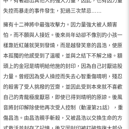
中，有著超出其他人的強大力量，因此，也有因力量
失控而暴走的事件發生，犯過三次禁忌……
擁有十二神將中最強攻擊力。因力量強大被人類害
怕，而不願與人接近。後來尚年幼卻不像別的小孩一
樣靠近紅蓮就哭到發燒，而是越發笑意的昌浩，使原
本孤獨的他感受到了溫暖，並與之結下不解之緣。額
頭上的金冠是晴明給他施的封印，因為自己討厭這股
力量。曾經因為受人操控而失去心智重傷晴明，殘忍
的殺害了受人挑撥的笠齋，並因此受到本來就不喜歡
自己的青龍極度厭惡，即使已得到晴明的原諒。後風
音將封印解除使他再次受人控制（動漫第21話），重
傷昌浩。由昌浩親手斬殺，又被昌浩以交換生命的方
式救活並封存了記憶，後又因封印被打破恢復大部分