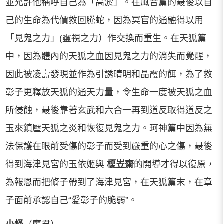
並允許他稱呼自己為「高淤」。在風音篇的最後以自
己的生命為代價救回騰蛇，因為冥官的通融得以用
「見鬼之力」(靈視之力）作交換而重生。在天狐篇
中，因為體內的天狐之血因見鬼之力的消失而覺醒，
因此被凌壽發現並作為引誘晴明和晶霞的餌，為了救
彰子更釋放天狐的通天力量，令生命一度被天狐之血
所侵蝕，最後靠著玄武和六合一再到道反取得道反之
玉來鎮壓天狐之炎和恢復見鬼之力。珂神篇中因為無
法保護在眼前受傷的彰子而受到嚴重的心之傷，最後
得到海津見宮的玉依姬與
榎岦齋
的開導才得以復原，
為報恩而把脩子帶到了海津見宮，在天狐篇末，在章
子面前承認自己“愛彰子的脆弱”。