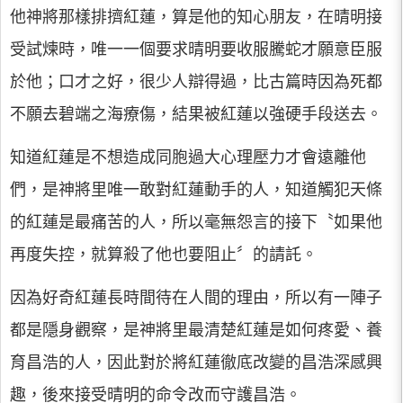
他神將那樣排擠紅蓮，算是他的知心朋友，在晴明接
受試煉時，唯一一個要求晴明要收服騰蛇才願意臣服
於他；口才之好，很少人辯得過，比古篇時因為死都
不願去碧端之海療傷，結果被紅蓮以強硬手段送去。
知道紅蓮是不想造成同胞過大心理壓力才會遠離他
們，是神將里唯一敢對紅蓮動手的人，知道觸犯天條
的紅蓮是最痛苦的人，所以毫無怨言的接下〝如果他
再度失控，就算殺了他也要阻止〞的請託。
因為好奇紅蓮長時間待在人間的理由，所以有一陣子
都是隱身觀察，是神將里最清楚紅蓮是如何疼愛、養
育昌浩的人，因此對於將紅蓮徹底改變的昌浩深感興
趣，後來接受晴明的命令改而守護昌浩。