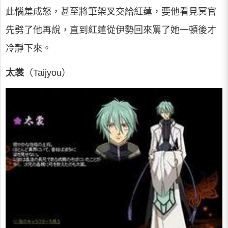
此惱羞成怒，甚至將筆架叉交給紅蓮，要他看見冥官
先劈了他再說，直到紅蓮從伊勢回來罵了她一頓後才
冷靜下來。
太裳
（Taijyou）