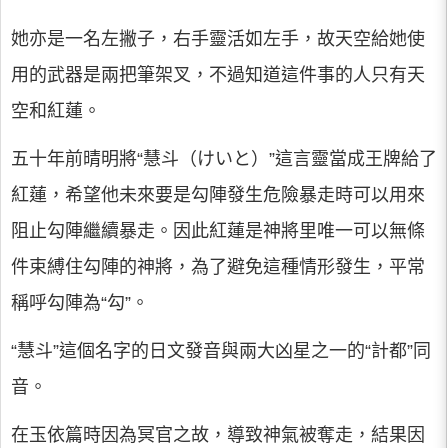
她亦是一名左撇子，右手靈活如左手，故天空給她使
用的武器是兩把筆架叉，不過知道這件事的人只有天
空和紅蓮。
五十年前晴明將“慧斗（けいと）”這言靈當成王牌給了
紅蓮，希望他未來要是勾陣發生危險暴走時可以用來
阻止勾陣繼續暴走。因此紅蓮是神將里唯一可以無條
件束縛住勾陣的神將，為了避免這種情形發生，平常
稱呼勾陣為“勾”。
“慧斗”這個名字的日文發音與兩大凶星之一的“計都”同
音。
在玉依篇時因為冥官之故，導致神氣被奪走，結果因