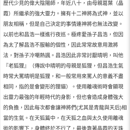
歷代少見的偉大陰陽師，年近八十，由母親葛葉（晶
霞）所繼承的強大靈力。擁有十二神將為式神，並以
朋友相稱，但是自己決定的事情連神將也無法改變。
以前也和昌浩一樣進行夜巡。極疼愛孫子昌浩，但因
為太了解昌浩不服輸的個性，因此常常故意用激將
法，對孫子冷嘲熱諷。昌浩因此非常討厭晴明，叫他
『老狐狸』（傳說中晴明的母親是狐狸，但昌浩生氣
時常大罵晴明是狐狸，和一般常用來罵人的意義不盡
相同，指的是會變形的狸貓）。使用離魂術時會顯現
出靈力最強的年輕時代的身影，但也會造成身體強大
的負擔，因此每次都會讓神將們(尤其是青龍與天后)相
當的生氣。在天狐篇中，在天狐之血與太久使用離魂
術的影響下，身體終於不行了，最後靠著晶霞的天珠