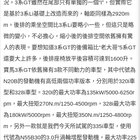
況。3系GT雖然在尾部只有單獨的一個“i”，但實際它
是基於3系Li基礎上改造而來的，軸距同樣為2920m
m。後排的乘坐空間比3系Li要略小一些，但這只是略
微的變小，不必擔心，縮小後的後排空間依舊擁有驚
人的表現。要想知道3系GT的後備箱比“老大哥”5系GT
還要大上許多，後排座椅放平後容積可達到1600升。
寶馬3系GT依舊擁有3款不同動力的車型，其中代號為
N20B的發動機有高低兩個功率版本，分別用於320i車
型和328i車型。320i的最大功率為135kW/5000-6250r
pm，最大扭矩270N.m/1250-4500rpm，328i最大功率
為180kW/5000rpm，最大扭矩350N.m/1250-4800rp
m，另外一款就是我們今天所試駕的335i車型，使用
代號為N55B30的3.0升渦輪增壓發動機，最大功率225