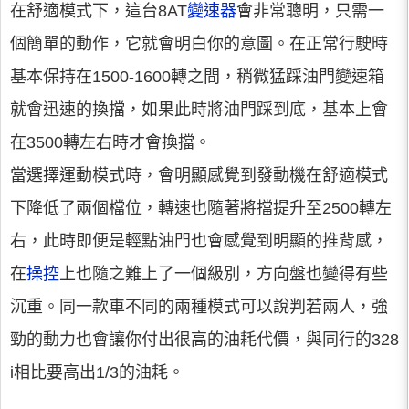
在舒適模式下，這台8AT
變速器
會非常聰明，只需一
個簡單的動作，它就會明白你的意圖。在正常行駛時
基本保持在1500-1600轉之間，稍微猛踩油門變速箱
就會迅速的換擋，如果此時將油門踩到底，基本上會
在3500轉左右時才會換擋。
當選擇運動模式時，會明顯感覺到發動機在舒適模式
下降低了兩個檔位，轉速也隨著將擋提升至2500轉左
右，此時即便是輕點油門也會感覺到明顯的推背感，
在
操控
上也隨之難上了一個級別，方向盤也變得有些
沉重。同一款車不同的兩種模式可以說判若兩人，強
勁的動力也會讓你付出很高的油耗代價，與同行的328
i相比要高出1/3的油耗。