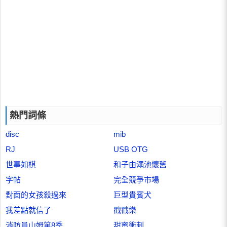
熱門詞條
disc
mib
RJ
USB OTG
世事如棋
和子由澠池懷舊
字帖
完全競爭市場
對面的女孩殺過來
巨型貴賓犬
我差點就信了
戳戳樂
消防員山姆第8季
甜蜜衝刺