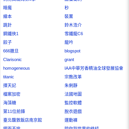
睡魔
秒
繪本
裝置
跳針
鈴木浩介
鋼鐵俠1
雪鐵龍C6
餃子
龍吟
666撒旦
blogspot
Clarisonic
grant
homogeneous
IAA中華芳香精油全球發展協會
titanic
宗教改革
擇天記
朱俐靜
檔案加密
法國地圖
海藻糖
監控軟體
第11位前鋒
脫衣遊戲
臺北馥敦飯店南京館
運動褲
鍥而不捨
陪你到世界的終結