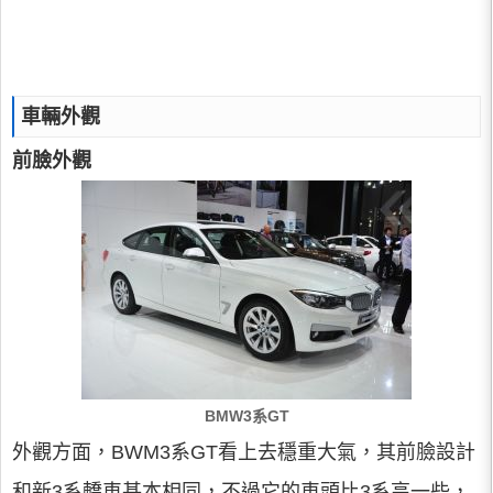
車輛外觀
前臉外觀
BMW3系GT
外觀方面，BWM3系GT看上去穩重大氣，其前臉設計
和新3系轎車基本相同，不過它的車頭比3系高一些，