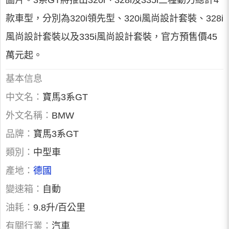
圖片。3系GT將推出320i、328i及335i三種動力總計4
款車型，分別為320i領先型、320i風尚設計套裝、328i
風尚設計套裝以及335i風尚設計套裝，官方預售價45
萬元起。
基本信息
中文名：
寶馬3系GT
外文名稱：
BMW
品牌：
寶馬3系GT
類別：
中型車
產地：
德國
變速箱：
自動
油耗：
9.8升/百公里
有關行業：
汽車