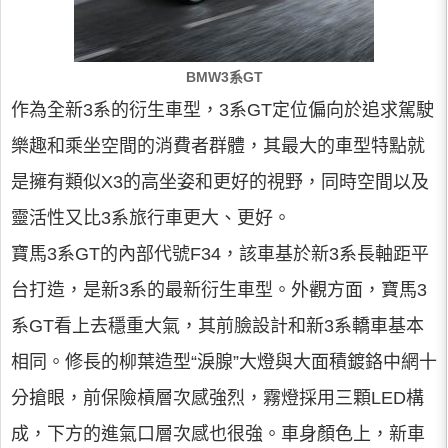
BMW3系GT
作為全新3系的衍生車型，3系GT定位偏向於追求駕駛
樂趣和乘坐空間的消費者群體，其最大的車型特點就
是擁有類似X3的高坐姿和更好的視野，同時空間以及
靈活性又比3系旅行車更大、更好。
寶馬3系GT的內部代號F34，該車基於新3系長軸距平
台打造，是新3系的最新衍生車型。外觀方面，寶馬3
系GT看上去穩重大氣，其前臉設計和新3系轎車基本
相同。修長的柳葉造型“淚腺”大燈與大面積鍍鉻中網十
分搶眼，前保險槓層次感強烈，霧燈採用三顆LED構
成，下方的進氣口層次感也很強。車身顏色上，新車