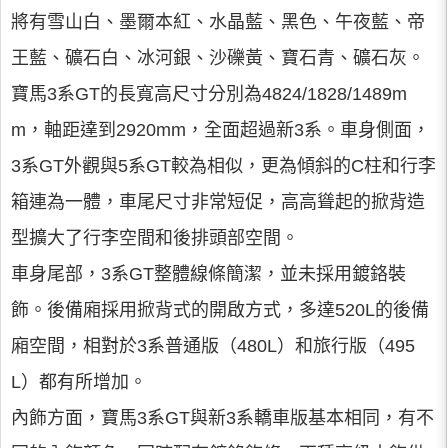
將有雪山白、墨爾本紅、水晶藍、黑色、午夜藍、帝
王藍、礦石白、冰河銀、沙礫黃、寶石青、礦石灰。
寶馬3系GT的長寬高尺寸分別為4824/1828/1489m
m，軸距達到2920mm，全面超過新3系。車身側面，
3系GT外觀與5系GT較為相似，更為傾斜的C柱和行李
箱連為一體，車尾尺寸非常短促，高高聳起的掀背造
型擴大了行李空間和後排頭部空間。
車身尾部，3系GT整體線條簡潔，並未採用鍍鉻裝
飾。後備廂採用掀背式的開啟方式，多達520L的後備
廂空間，相對於3系普通版（480L）和旅行版（495
L）都有所增加。
內飾方面，寶馬3系GT與新3系轎車版基本相同，有不