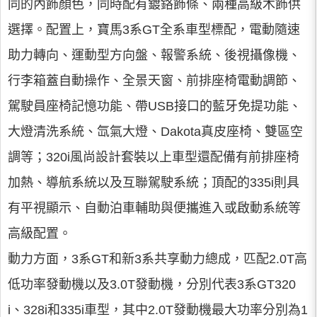
同的內飾顏色，同時配有鍍鉻飾條、兩種高級木飾供
選擇。配置上，寶馬3系GT全系車型標配，電動隨速
助力轉向、運動型方向盤、報警系統、後視攝像機、
行李箱蓋自動操作、全景天窗、前排座椅電動調節、
駕駛員座椅記憶功能、帶USB接口的藍牙免提功能、
大燈清洗系統、氙氣大燈、Dakota真皮座椅、雙區空
調等；320i風尚設計套裝以上車型還配備有前排座椅
加熱、導航系統以及互聯駕駛系統；頂配的335i則具
有平視顯示、自動泊車輔助與便攜進入或啟動系統等
高級配置。
動力方面，3系GT和新3系共享動力總成，匹配2.0T高
低功率發動機以及3.0T發動機，分別代表3系GT320
i、328i和335i車型，其中2.0T發動機最大功率分別為1