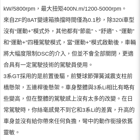
kW/5800rpm，最大扭矩400N.m/1200-5000rpm。
來自ZF的8AT變速箱換擋時間僅為0.1秒，除320i車型
沒有“運動+”模式外，其他都有“節能”、“舒適”、“運動”
和“運動+”四種駕駛模式，當“運動+”模式啟動後，車輛
將大幅度限制DSC的介入，但並不會全部關閉，更適
合具有一定駕駛技術的駕駛員使用。
3系GT採用的是前置後驅，前雙球節彈簧減震支柱前
橋懸架，五連桿後懸架。車身整體與3系Li相比有略有
些變高，但在整體的駕駛感上沒有太多的改變。在日
常駕駛時，你絲毫感覺不到它和3系Li的差異，升高的
車身並沒有給你帶來任何負擔，彎中的動作銜接依舊
靈敏。