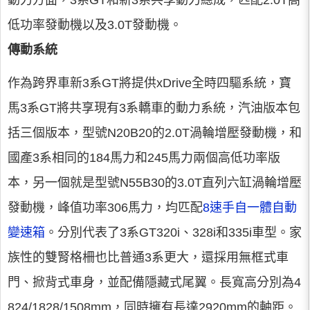
動力方面，3系GT和新3系共享動力總成，匹配2.0T高
低功率發動機以及3.0T發動機。
傳動系統
作為跨界車新3系GT將提供xDrive全時四驅系統，寶
馬3系GT將共享現有3系轎車的動力系統，汽油版本包
括三個版本，型號N20B20的2.0T渦輪增壓發動機，和
國產3系相同的184馬力和245馬力兩個高低功率版
本，另一個就是型號N55B30的3.0T直列六缸渦輪增壓
發動機，峰值功率306馬力，均匹配
8速手自一體自動
變速箱
。分別代表了3系GT320i、328i和335i車型。家
族性的雙腎格柵也比普通3系更大，還採用無框式車
門、掀背式車身，並配備隱藏式尾翼。長寬高分別為4
824/1828/1508mm，同時擁有長達2920mm的軸距。