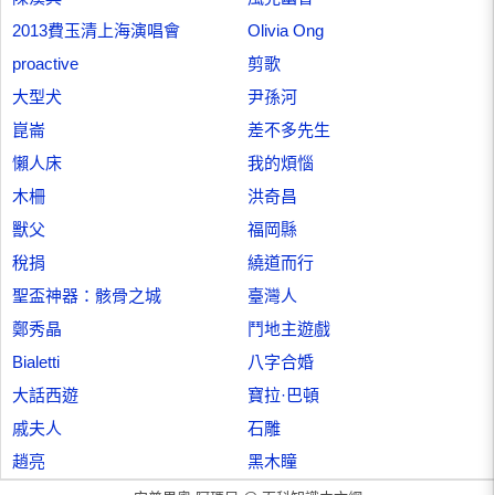
2013費玉清上海演唱會
Olivia Ong
proactive
剪歌
大型犬
尹孫河
崑崙
差不多先生
懶人床
我的煩惱
木柵
洪奇昌
獸父
福岡縣
稅捐
繞道而行
聖盃神器：骸骨之城
臺灣人
鄭秀晶
鬥地主遊戲
Bialetti
八字合婚
大話西遊
寶拉·巴頓
戚夫人
石雕
趙亮
黑木瞳