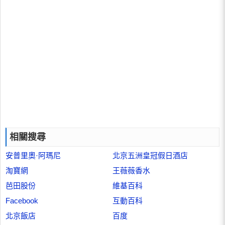
相關搜尋
安普里奧·阿瑪尼
北京五洲皇冠假日酒店
淘寶網
王薇薇香水
芭田股份
維基百科
Facebook
互動百科
北京飯店
百度