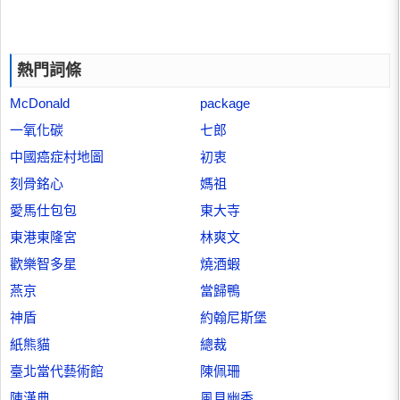
熱門詞條
McDonald
package
一氧化碳
七郎
中國癌症村地圖
初衷
刻骨銘心
媽祖
愛馬仕包包
東大寺
東港東隆宮
林爽文
歡樂智多星
燒酒蝦
燕京
當歸鴨
神盾
約翰尼斯堡
紙熊貓
總裁
臺北當代藝術館
陳佩珊
陳漢典
風見幽香