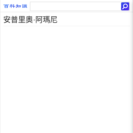
安普里奧·阿瑪尼