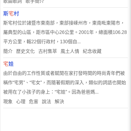
歌曲歌詞 歌手簡介
斯
宅
村
斯宅村位於諸暨市東南部，東部接嵊州市，東南毗東陽市，
屬典型的山區，距市區中心26公里。2001年，總面積106.28
平方公里，轄22個行政村，130個自...
簡介 歷史文化 古村集萃 風土人情 紀念收藏
宅
娃
由於自由的工作性質或者賦閒在家打發時間的時尚青年們被
稱作“宅男”、“宅女”，而隨著假期的深入，類似的詞語也開始
被用在了小孩子的身上：“宅娃”。因為爸爸媽...
現象 心理 危害 說法 解決