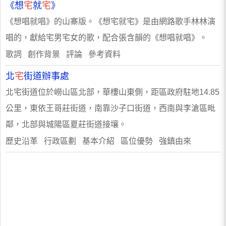
《想
宅
就
宅
》
《想唱就唱》的山寨版。《想宅就宅》是由網路歌手林林演
唱的，獻給宅男宅女的歌，配合張含韻的《想唱就唱》。
歌詞 創作背景 評論 參考資料
北
宅
街道辦事處
北宅街道位於嶗山區北部，華樓山東側，距區政府駐地14.85
公里，東依王哥莊街道，南靠沙子口街道，西南與李滄區毗
鄰，北部與城陽區夏莊街道接壤。
歷史沿革 行政區劃 基本介紹 區位優勢 強鎮由來