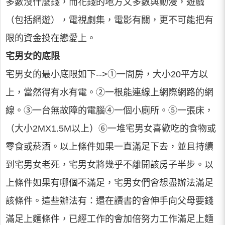
多數沒什麼錢，而花錢的地方又多數與動漫，遊戲
（包括網遊），電視劇集，電影有關，更不可能把有
限的資金投在戀愛上。
宅男女的底限
宅男女的最小底限如下-->①一間房，大小20平方以
上，當然得有水有電。②一根能連線上網際網路的網
線。③一台無故障的電腦④一個小廁所。⑤一張床，
（大小2MX1.5M以上）⑥一堆宅男女喜歡吃的食物或
零食或菸酒。以上條件如果一直滿足下去，並且持續
到宅男女老死，宅男女將幾乎不離開該房子半步。以
上條件如果有哪個不滿足，宅男女們會想盡辦法滿足
該條件。這些辦法有：還在讀書的會伸手向父母要錢
滿足上麵條件，已經工作的會加倍努力工作滿足上麵