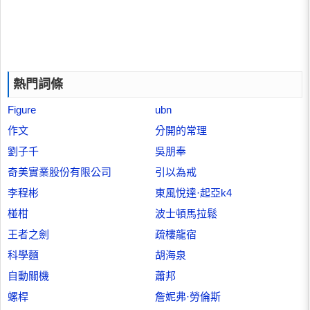
熱門詞條
Figure
ubn
作文
分開的常理
劉子千
吳朋奉
奇美實業股份有限公司
引以為戒
李程彬
東風悅達·起亞k4
椪柑
波士頓馬拉鬆
王者之劍
疏樓龍宿
科學麵
胡海泉
自動關機
蕭邦
螺桿
詹妮弗·勞倫斯