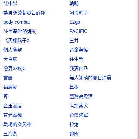
諜中諜
軌跡
連貝多芬都想告訴你
阿母的手
body combat
Ezgo
N-甲基吡咯烷酮
PACIFIC
《天橋驕子》
三井
個人貸款
合金裝備
大白熊
往生咒
戀夏38度C
我妻由乃
書籤
無人知曉的夏日清晨
福原愛
耳根
腎
臺灣高粱酒
金玉滿唐
高加索犬
東元電機
台灣海軍
戰場的女武神
拉炮
王海燕
醃肉