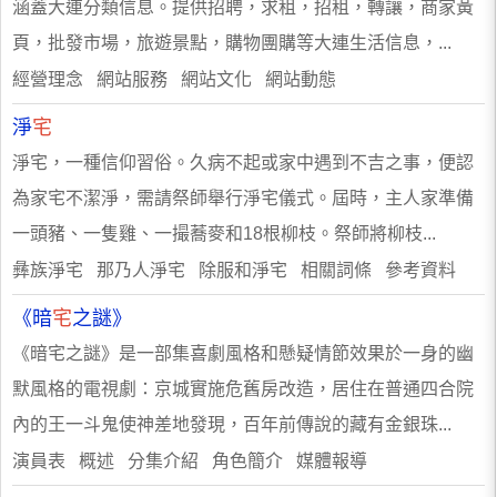
涵蓋大連分類信息。提供招聘，求租，招租，轉讓，商家黃
頁，批發市場，旅遊景點，購物團購等大連生活信息，...
經營理念 網站服務 網站文化 網站動態
淨
宅
淨宅，一種信仰習俗。久病不起或家中遇到不吉之事，便認
為家宅不潔淨，需請祭師舉行淨宅儀式。屆時，主人家準備
一頭豬、一隻雞、一撮蕎麥和18根柳枝。祭師將柳枝...
彝族淨宅 那乃人淨宅 除服和淨宅 相關詞條 參考資料
《暗
宅
之謎》
《暗宅之謎》是一部集喜劇風格和懸疑情節效果於一身的幽
默風格的電視劇：京城實施危舊房改造，居住在普通四合院
內的王一斗鬼使神差地發現，百年前傳說的藏有金銀珠...
演員表 概述 分集介紹 角色簡介 媒體報導