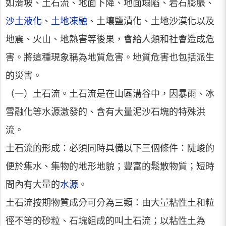
如滑坡、土石流、地面下降、地面塌陷、岩石膨脹、
沙土液化
、
土地凍融
、土壤鹽漬化、土地沙漠化以及
地震、火山、地熱害等後果，會給人類和社會造成危
害。將這種現象稱為地質危害。地質危害也包括派生
的災害。
（一）土石流。土石流是在山區溝谷中，因暴雨、冰
雪融化等水源激發的、含有大量泥沙石塊的特殊洪
流。
土石流的形成：必須同時具備以下三個條件：陡峻的
便於集水、集物的地形地貌；豐富的鬆散物質；短時
間內有大量的
水源
。
土石流按期物質成分可分為三類：由大量粘性土和粒
徑不等的砂粒、石塊組成的叫土石流；以粘性土為