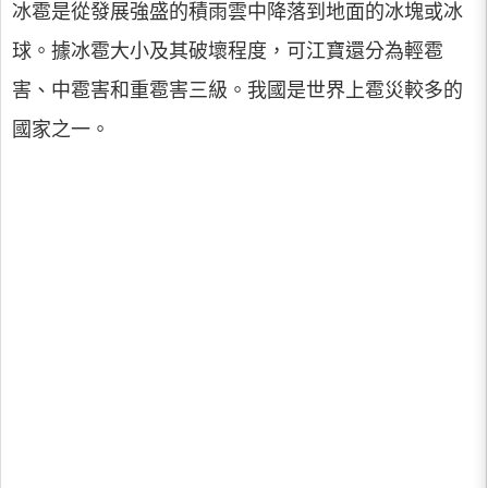
冰雹是從發展強盛的積雨雲中降落到地面的冰塊或冰
球。據冰雹大小及其破壞程度，可江寶還分為輕雹
害、中雹害和重雹害三級。我國是世界上雹災較多的
國家之一。