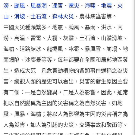
澇
、
颱風
、
風暴潮
、
凍害
、
雹災
、
海嘯
、
地震
、
火
山
、
滑
坡
、
土石流
、
森林火災
、農林病蟲害等。
中國天災種類繁多。地震、颱風、暴雨、洪水、內
澇、高溫、雷電、大霧、灰霾、土石流、山體滑坡、
海嘯、道路結冰、龍捲風、冰雹、暴風雪、崩塌、地
面塌陷、沙塵暴等等，每年都要在全國和局部地區發
生，造成大范 凡危害動植物的各類事件通稱之為災
害。縱觀人類的歷史可以看出，災害的發生原因主要
有二個：一是自然變異，二是人為影響。因此，通常
把以自然變異為主因的災害稱之為自然災害，如地
震、風暴，海嘯；將以人為影響為主因的災害稱之為
人為災害，如人為引起的火災、交通事故和酸雨等。