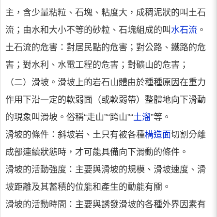
主，含少量粘粒、石塊、粘度大，成稠泥狀的叫土石
流；由水和大小不等的砂粒、石塊組成的叫
水石流
。
土石流的危害：對居民點的危害；對公路、鐵路的危
害；對水利、水電工程的危害；對礦山的危害；
（二）滑坡。滑坡上的岩石山體由於種種原因在重力
作用下沿一定的軟弱面（或軟弱帶）整體地向下滑動
的現象叫滑坡。俗稱“走山”“跨山”“
土溜
”等。
滑坡的條件：斜坡岩、土只有被各種
構造面
切割分離
成部連續狀態時，才可能具備向下滑動的條件。
滑坡的活動強度：主要與滑坡的規模、滑坡速度、滑
坡距離及其蓄積的位能和產生的動能有關。
滑坡的活動時間：主要與誘發滑坡的各種外界因素有