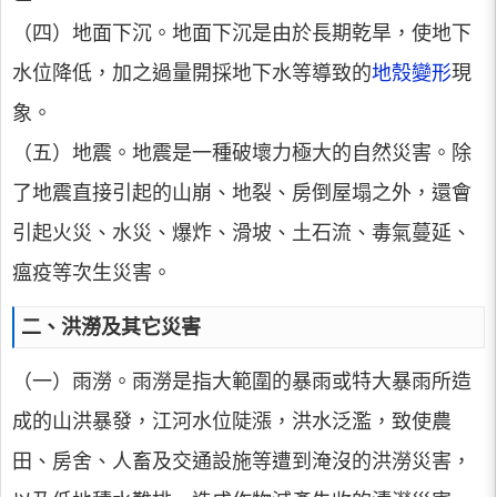
（四）地面下沉。地面下沉是由於長期乾旱，使地下
水位降低，加之過量開採地下水等導致的
地殼變形
現
象。
（五）地震。地震是一種破壞力極大的自然災害。除
了地震直接引起的山崩、地裂、房倒屋塌之外，還會
引起火災、水災、爆炸、滑坡、土石流、毒氣蔓延、
瘟疫等次生災害。
二、洪澇及其它災害
（一）雨澇。雨澇是指大範圍的暴雨或特大暴雨所造
成的山洪暴發，江河水位陡漲，洪水泛濫，致使農
田、房舍、人畜及交通設施等遭到淹沒的洪澇災害，