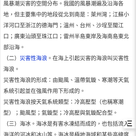
風暴潮災害的空間分布。我國的風暴潮遍及沿海各
地，但主要集中的地段從北到南是：萊州灣；江蘇小
洋河口至浙江的德海門；溫州、台州、沙埕至閩江
口；廣東汕頭至珠江口；雷州半島東岸及海南島東北
部沿海。
（二）
災害性海浪
。在海上引起災害的海浪叫災害性
海浪。
災害性海浪的形成：由颱風、溫帶氣鏇、寒潮等天氣
系統引起並在強風作用下形成的。
災害性海浪按天氣系統類型：冷高壓型（也稱寒潮
型）；颱風型；氣鏇型；冷高壓與氣鏇配合型。
Ξ
（三）海冰。海冰是有害水凍結而成的，也包括流入
海洋的河冰和冰山等。海冰是極地海域和某些高緯度