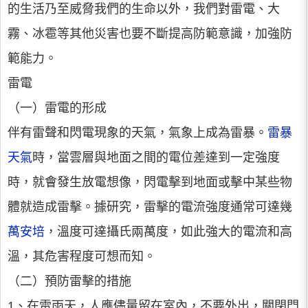
的生活乃至威脅我們的生命以外，我們對雷電、大
霧、冰雹等其他災害也要不斷提高防範意識，加強防
範能力。
雷電
（一）雷電的形成
伴有雷聲和閃電現象的天氣，氣象上成為雷暴。
雷暴
天氣
時，當雲層與地面之間的電位差達到一定強度
時，就會發生放電想像，閃電擊到地面或擊中某些物
體就造成雷擊。據研究，雷擊的電流強度通常可達幾
萬安培
，溫度可達攝氏兩萬度，如此強大的電流和高
溫，其危害程度可想而知。
（二）預防雷擊的措施
1、在雷雨天，人應儘量留在室內，不要外出，關閉門