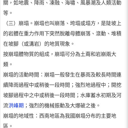
關，如地震、降雨、凍融、海嘯、風暴潮及人類活動
等。
（三）崩塌。崩塌也叫崩落、垮塌或塌方，是陡坡上
的岩體在重力作用下突然脫離母體崩落、滾動、堆積
在坡腳（或溝岩）的地質現象。
按崩塌體物質的組成，崩塌可分為土甭和岩崩兩大
類。
崩塌的活動時間：崩塌一般發生在暴雨及較長時間連
續降雨過程中或稍後一段時間；強烈地過程中；開挖
坡腳過程中之中或稍後一段時間；水庫蓄水初期及河
流
洪峰期
；強烈的機械振動及大爆破之後。
崩塌的地域性：西南地區為我國崩塌分布的主要地
區。