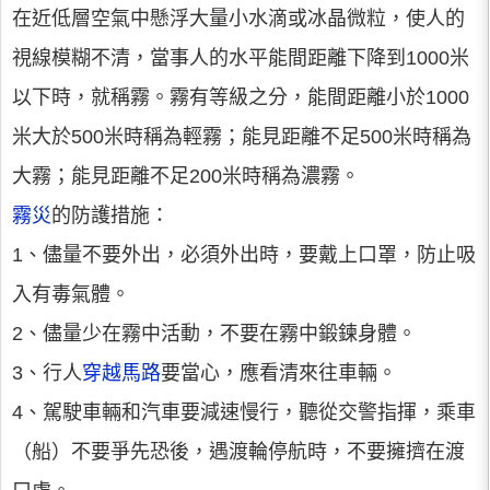
在近低層空氣中懸浮大量小水滴或冰晶微粒，使人的
視線模糊不清，當事人的水平能間距離下降到1000米
以下時，就稱霧。霧有等級之分，能間距離小於1000
米大於500米時稱為輕霧；能見距離不足500米時稱為
大霧；能見距離不足200米時稱為濃霧。
霧災
的防護措施：
1、儘量不要外出，必須外出時，要戴上口罩，防止吸
入有毒氣體。
2、儘量少在霧中活動，不要在霧中鍛鍊身體。
3、行人
穿越馬路
要當心，應看清來往車輛。
4、駕駛車輛和汽車要減速慢行，聽從交警指揮，乘車
（船）不要爭先恐後，遇渡輪停航時，不要擁擠在渡