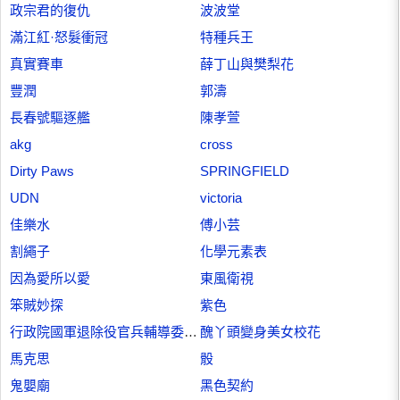
政宗君的復仇
波波堂
滿江紅·怒髮衝冠
特種兵王
真實賽車
薛丁山與樊梨花
豐潤
郭濤
長春號驅逐艦
陳孝萱
akg
cross
Dirty Paws
SPRINGFIELD
UDN
victoria
佳樂水
傅小芸
割繩子
化學元素表
因為愛所以愛
東風衛視
笨賊妙探
紫色
行政院國軍退除役官兵輔導委員會
醜丫頭變身美女校花
馬克思
骰
鬼嬰廟
黑色契約