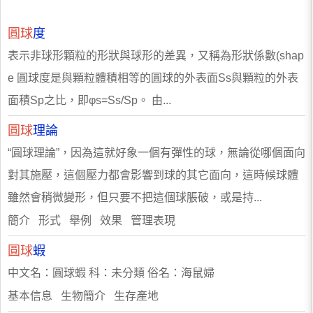
圓球
度
表示非球形顆粒的形狀與球形的差異，又稱為形狀係數(shap
e 圓球度是與顆粒體積相等的圓球的外表面Ss與顆粒的外表
面積Sp之比，即φs=Ss/Sp。 由...
圓球
理論
“圓球理論”，因為這就好象一個有彈性的球，無論從哪個面向
對其施壓，這個壓力都會影響到球的其它面向，這時候球體
雖然會稍微變形，但只要不把這個球脹破，或是持...
簡介 形式 舉例 效果 管理表現
圓球
蝦
中文名：圓球蝦 科：未分類 俗名：海鼠婦
基本信息 生物簡介 生存產地