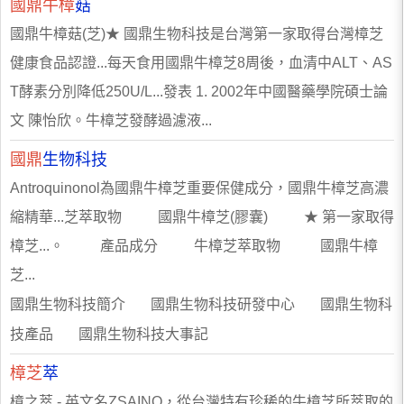
國鼎牛樟
菇
國鼎牛樟菇(芝)★ 國鼎生物科技是台灣第一家取得台灣樟芝
健康食品認證...每天食用國鼎牛樟芝8周後，血清中ALT、AS
T酵素分別降低250U/L...發表 1. 2002年中國醫藥學院碩士論
文 陳怡欣。牛樟芝發酵過濾液...
國鼎
生物科技
Antroquinonol為國鼎牛樟芝重要保健成分，國鼎牛樟芝高濃
縮精華...芝萃取物 國鼎牛樟芝(膠囊) ★ 第一家取得
樟芝...。 產品成分 牛樟芝萃取物 國鼎牛樟
芝...
國鼎生物科技簡介 國鼎生物科技研發中心 國鼎生物科
技產品 國鼎生物科技大事記
樟芝
萃
樟之萃 - 英文名ZSAINO，從台灣特有珍稀的牛樟芝所萃取的