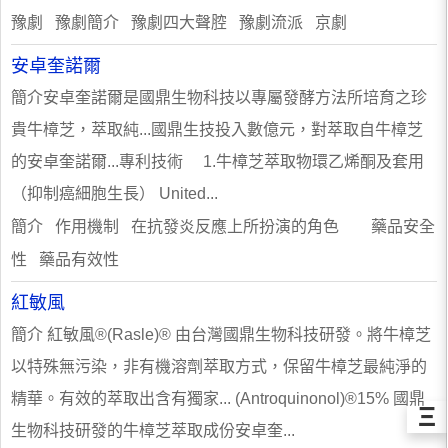
豫劇 豫劇簡介 豫劇四大聲腔 豫劇流派 京劇
安卓奎諾爾
簡介安卓奎諾爾是國鼎生物科技以專屬發酵方法所培育之珍
貴牛樟芝，萃取純...國鼎生技投入數億元，對萃取自牛樟芝
的安卓奎諾爾...專利技術 1.牛樟芝萃取物環乙烯酮及套用
（抑制癌細胞生長） United...
簡介 作用機制 在抗發炎反應上所扮演的角色 藥品安全
性 藥品有效性
紅敏風
簡介 紅敏風®(Rasle)® 由台灣國鼎生物科技研發。將牛樟芝
以特殊無污染，非有機溶劑萃取方式，保留牛樟芝最純淨的
精華。有效的萃取出含有獨家... (Antroquinonol)®15% 國鼎
Ξ
生物科技研發的牛樟芝萃取成份安卓奎...