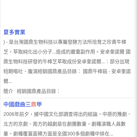
夏多實業
) - 是台灣國鼎生物科技以專屬發酵方法所培育之珍貴牛樟
芝，萃取純化出小分子...造成的嚴重副作用。安卓奎諾爾 國
鼎生物科技研發的牛樟芝萃取成份安卓奎諾爾...：部分出現
短期嘔吐、腹瀉經銷國鼎產品目錄： 國鼎牛樟菇 - 安卓奎諾
爾...
簡介 經銷國鼎產品目錄：
中國戲曲三
鼎
甲
2006年前夕，據中國文化部調查得出的結論，中原的豫劇、
北方的京劇、南方的越劇是在劇團數量，劇種演職人員數
量，劇種覆蓋面積方面是全國300多個劇種中排在...