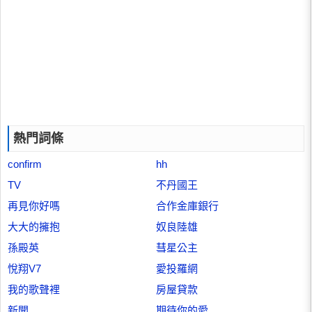
熱門詞條
confirm
hh
TV
不丹國王
再見你好嗎
合作金庫銀行
大大的擁抱
奴良陸雄
孫殿英
彗星公主
悅翔V7
愛投羅網
我的歌聲裡
房屋貸款
新聞
期待你的愛