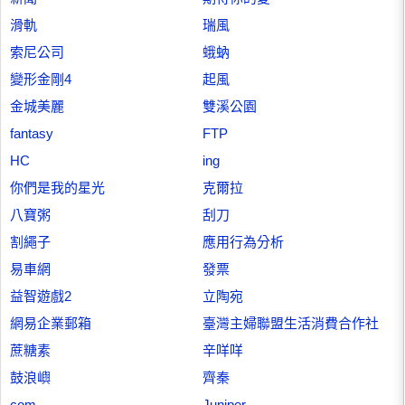
滑軌
瑞風
索尼公司
蛾蚋
變形金剛4
起風
金城美麗
雙溪公園
fantasy
FTP
HC
ing
你們是我的星光
克爾拉
八寶粥
刮刀
割繩子
應用行為分析
易車網
發票
益智遊戲2
立陶宛
網易企業郵箱
臺灣主婦聯盟生活消費合作社
蔗糖素
辛咩咩
鼓浪嶼
齊秦
com
Juniper