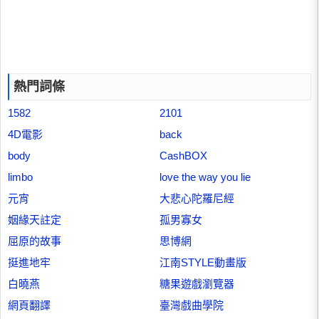
熱門詞條
1582
2101
4D電影
back
body
CashBOX
limbo
love the way you lie
元宵
大悲心陀羅尼經
姻緣天註定
孤男寡女
屈原的故事
思博網
挺進地牢
江南STYLE動畫版
白曉燕
糖果遊戲瀏覽器
網頁翻譯
臺灣戲曲學院