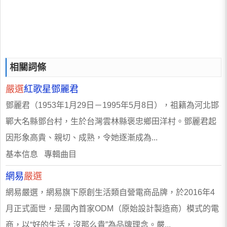
相關詞條
嚴選
紅歌星鄧麗君
鄧麗君（1953年1月29日－1995年5月8日），祖籍為河北邯
鄲大名縣鄧台村，生於台灣雲林縣褒忠鄉田洋村。鄧麗君起
因形象高貴、親切、成熟，令她逐漸成為...
基本信息 專輯曲目
網易
嚴選
網易嚴選，網易旗下原創生活類自營電商品牌，於2016年4
月正式面世，是國內首家ODM（原始設計製造商）模式的電
商，以“好的生活，沒那么貴”為品牌理念。嚴...