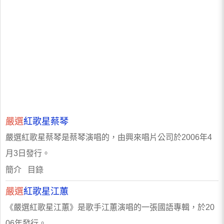
嚴選
紅歌星蔡琴
嚴選紅歌星蔡琴是蔡琴演唱的，由興來唱片公司於2006年4
月3日發行。
簡介 目錄
嚴選
紅歌星江蕙
《嚴選紅歌星江蕙》是歌手江蕙演唱的一張國語專輯，於20
06年發行。