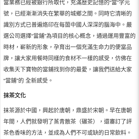
當業務已經被銀行所取代，充滿歷史記憶的“當”字元
號，已經漸漸消失在繁華的城鄉之間。同時它清晰的
識別方式已普遍烙印在每箇中國人深深的腦海中。嚴
選公司選擇“當鋪”為項目的核心概念，通過運用豐富的
時材，嶄新的形象，孕育出一個充滿生命力的便當品
牌，讓大家用餐時同樣的食材不一樣的感受，仿佛在
收集天下寶物的當鋪找到你的最愛，讓我們送給大家
“當鋪”的 全新感受。
抹茶文化
抹茶源於中國，興起於唐朝，鼎盛於宋朝。早在唐朝
年間，人們就發明了蒸青散茶（碾茶），還審訂了評
茶色香味的方法，並成為人們不可或缺的日常飲料。