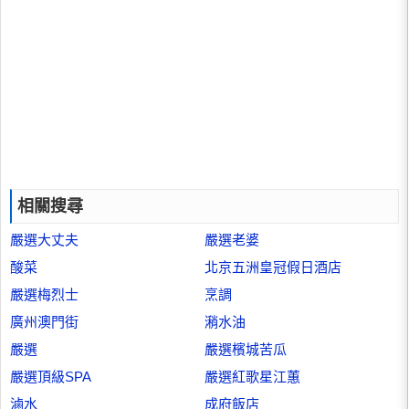
相關搜尋
嚴選大丈夫
嚴選老婆
酸菜
北京五洲皇冠假日酒店
嚴選梅烈士
烹調
廣州澳門街
潲水油
嚴選
嚴選檳城苦瓜
嚴選頂級SPA
嚴選紅歌星江蕙
滷水
成府飯店