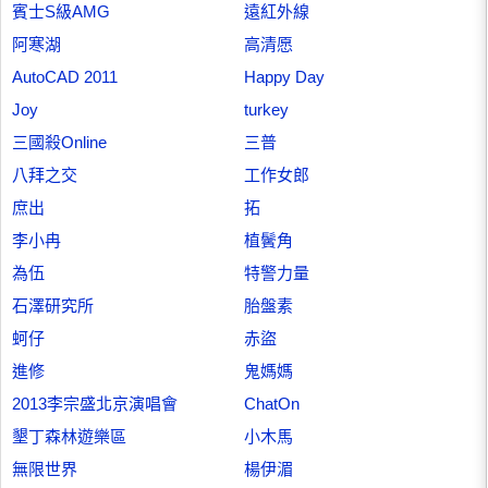
賓士S級AMG
遠紅外線
阿寒湖
高清愿
AutoCAD 2011
Happy Day
Joy
turkey
三國殺Online
三普
八拜之交
工作女郎
庶出
拓
李小冉
植鬢角
為伍
特警力量
石澤研究所
胎盤素
蚵仔
赤盜
進修
鬼媽媽
2013李宗盛北京演唱會
ChatOn
墾丁森林遊樂區
小木馬
無限世界
楊伊湄