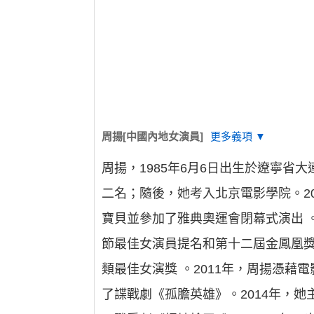
周揚[中國內地女演員]
更多義項 ▼
周揚，1985年6月6日出生於遼寧省
二名；隨後，她考入北京電影學院。2
寶貝並參加了雅典奧運會閉幕式演出 
節最佳女演員提名和第十二屆金鳳凰獎
類最佳女演獎 。2011年，周揚憑藉
了諜戰劇《孤膽英雄》。2014年，