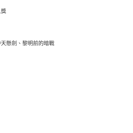
人獎
中天懸劍、黎明前的暗戰