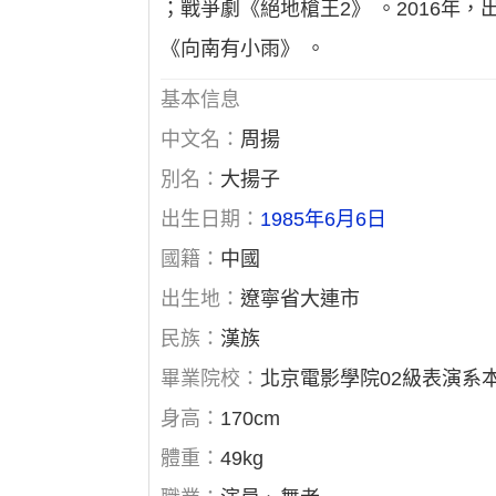
；戰爭劇《絕地槍王2》 。2016年
《向南有小雨》 。
基本信息
中文名：
周揚
別名：
大揚子
出生日期：
1985年6月6日
國籍：
中國
出生地：
遼寧省大連市
民族：
漢族
畢業院校：
北京電影學院02級表演系
身高：
170cm
體重：
49kg