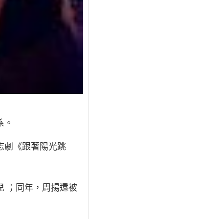
系。
志劇《跟著陽光跳
兒 ；同年，周揚還被