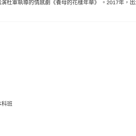
，出演杜軍執導的情感劇《養母的花樣年華》 。2017年，
本科班