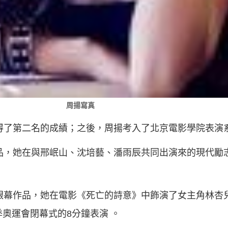
周揚寫真
獲得了第二名的成績；之後，周揚考入了北京電影學院表演
作品，她在與邢岷山、沈培藝、潘雨辰共同出演來的現代勵
大銀幕作品，她在電影《死亡的詩意》中飾演了女主角林杏
季奧運會閉幕式的8分鐘表演 。