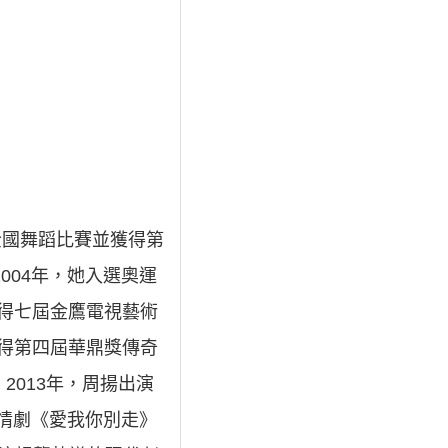
加全國舞蹈比賽並獲得第
004年，她入選奧運
獲得七屆金鷹電視藝術
獲得第四屆華鼎獎傳奇
2013年，周揚出演
愛情劇《愛我你別走》