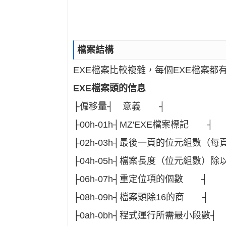
檔案結構
EXE檔案比較複雜，每個EXE檔案都
EXE檔案頭的信息
├偏移量┤ 意義 ┤
├00h-01h┤MZ'EXE檔案標記 ┤
├02h-03h┤最後一頁的位元組數（每頁
├04h-05h┤檔案長度（位元組數）除以
├06h-07h┤重定位項的個數 ┤
├08h-09h┤檔案頭除16的商 ┤
├0ah-0bh┤程式運行所需最小段數┤