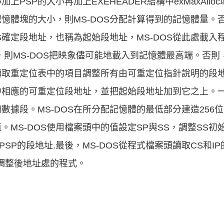
PSP的大小再加上EXEHEADER結構中exMaxAll
憶體塊的大小，則MS-DOS分配計算得到的記憶體量。
S確定段地址，也稱為起始段地址，MS-DOS從此處載入程
值都為零，則MS-DOS把映象儘可能地載入到記憶體最高端。
OS讀取重定位表中的項目調整所有由可重定位指針說明的段
象中相應的可重定位段地址，並把起始段地址加到它之上。
據段。MS-DOS在所分配記憶體的最低部分建造256位
值。MS-DOS使用檔案頭中的值設定SP與SS，調整SS
為PSP的段地址.最後，MS-DOS從程式檔案頭讀取CS和
調整後地址處的程式。