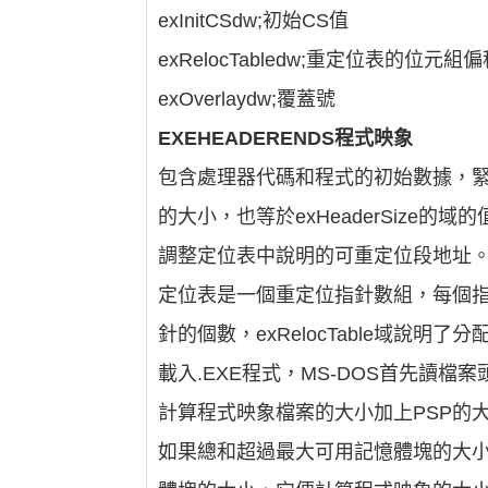
exInitCSdw;初始CS值
exRelocTabledw;重定位表的位元組
exOverlaydw;覆蓋號
EXEHEADERENDS程式映象
包含處理器代碼和程式的初始數據，緊
的大小，也等於exHeaderSize的
調整定位表中說明的可重定位段地址
定位表是一個重定位指針數組，每個指向
針的個數，exRelocTable域說
載入.EXE程式，MS-DOS首先讀
計算程式映象檔案的大小加上PSP的大小
如果總和超過最大可用記憶體塊的大小