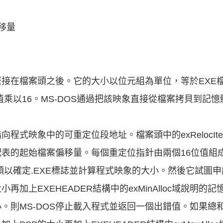
偏移量
接在檔案頭之後。它的大小以位元組為單位，等於EXE
域的值乘以16。MS-DOS通過把該映象直接從檔案拷貝到記憶
。
程式映象中的可重定位段地址。檔案頭中的exRelocIt
明了分配表的起始檔案偏移量。每個重定位指針由兩個16位值
檔案頭以確定.EXE標誌並計算程式映象的大小。然後它試圖
再加上EXEHEADER結構中的exMinAlloc域說明的
。則MS-DOS停止載入程式並返回一個出錯值。如果總