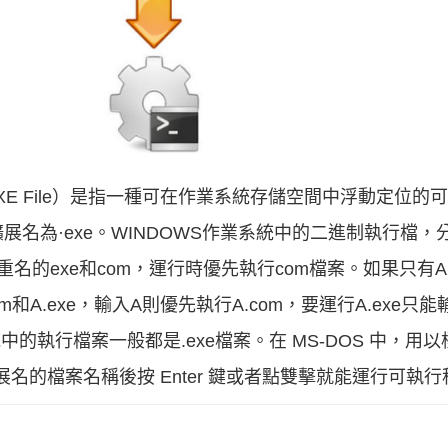
ram，EXE File）是指一種可在作業系統存儲空間中浮動定位
案擴展名為·exe。WINDOWS作業系統中的二進制執行檔
，有重名的exe和com，運行時優先執行com檔案。如果只有A
和A.exe，輸入A則優先執行A.com，要運行A.exe只能
統中的執行檔案一般都是.exe檔案。在 MS-DOS 中，
擴展名的檔案名稱後按 Enter 鍵或者點雙擊就能運行可執