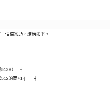
有一個檔案頭，結構如下。
512B） ┤
512的商+1-| ┤