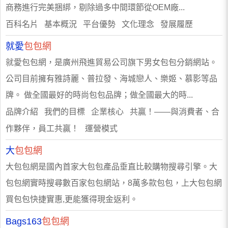
商務進行完美捆綁，剔除過多中間環節從OEM廠...
百科名片 基本概況 平台優勢 文化理念 發展履歷
就愛
包包網
就愛包包網，是廣州飛進貿易公司旗下男女包包分銷網站。
公司目前擁有雅詩麗、普拉發、海城戀人、樂姬、慕影等品
牌。 做全國最好的時尚包包品牌；做全國最大的時...
品牌介紹 我們的目標 企業核心 共贏！——與消費者、合
作夥伴，員工共贏！ 運營模式
大
包包網
大包包網是國內首家大包包產品垂直比較購物搜尋引擎。大
包包網實時搜尋數百家包包網站，8萬多款包包，上大包包網
買包包快捷實惠,更能獲得現金返利。
Bags163
包包網