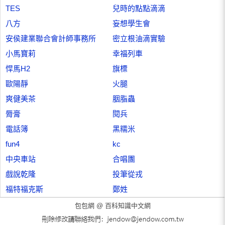
TES
兒時的點點滴滴
八方
妄想學生會
安侯建業聯合會計師事務所
密立根油滴實驗
小馬寶莉
幸福列車
悍馬H2
旗標
歐陽靜
火腿
爽健美茶
胭脂蟲
脣膏
閱兵
電話簿
黑糯米
fun4
kc
中央車站
合唱團
戲說乾隆
投筆從戎
福特福克斯
鄭姓
包包網 @
百科知識中文網