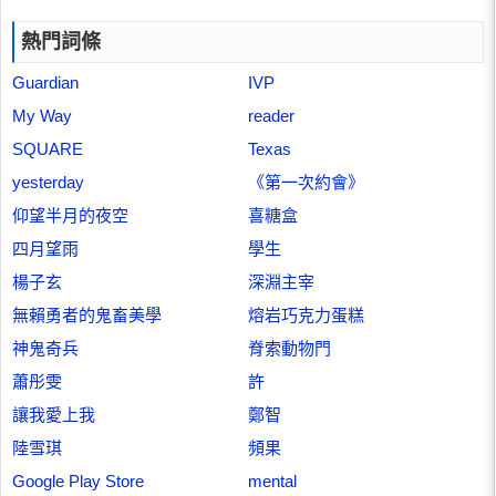
熱門詞條
Guardian
IVP
My Way
reader
SQUARE
Texas
yesterday
《第一次約會》
仰望半月的夜空
喜糖盒
四月望雨
學生
楊子玄
深淵主宰
無賴勇者的鬼畜美學
熔岩巧克力蛋糕
神鬼奇兵
脊索動物門
蕭彤雯
許
讓我愛上我
鄭智
陸雪琪
頻果
Google Play Store
mental