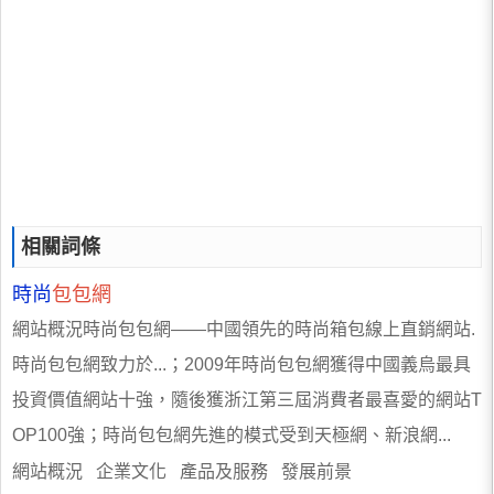
相關詞條
時尚
包包網
網站概況時尚包包網——中國領先的時尚箱包線上直銷網站.
時尚包包網致力於...；2009年時尚包包網獲得中國義烏最具
投資價值網站十強，隨後獲浙江第三屆消費者最喜愛的網站T
OP100強；時尚包包網先進的模式受到天極網、新浪網...
網站概況 企業文化 產品及服務 發展前景