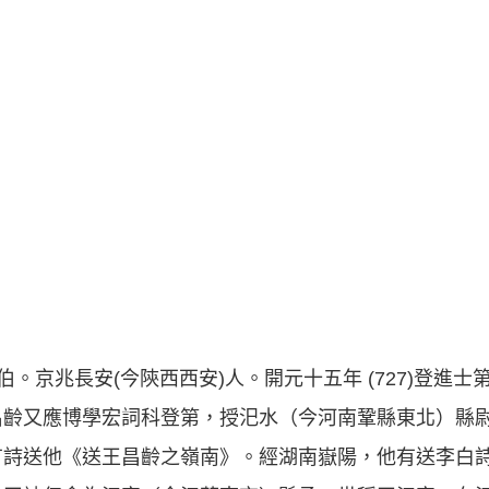
少伯。京兆長安(今陝西西安)人。開元十五年 (727)登進
昌齡又應博學宏詞科登第，授汜水（今河南鞏縣東北）縣
有詩送他《送王昌齡之嶺南》。經湖南嶽陽，他有送李白