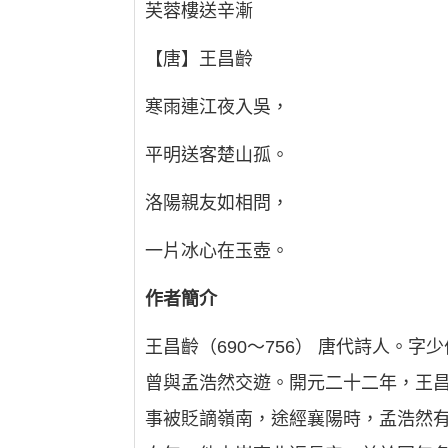
芙蓉樓送辛漸
【唐】王昌齡
寒雨連江夜入吳，
平明送客楚山孤。
洛陽親友如相問，
一片冰心在玉壺。
作者簡介
王昌齡（690～756） 唐代詩人。字
曾與孟浩然交遊。開元二十二年，王
事被貶謫嶺南，途經襄陽時，孟浩然