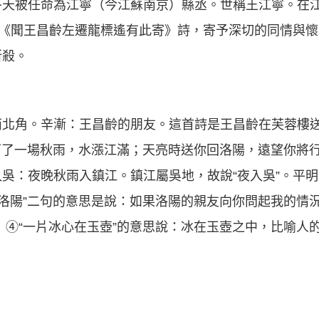
冬天被任命為江寧（今江蘇南京）縣丞。世稱王江寧。在
有《聞王昌齡左遷龍標遙有此寄》詩，寄予深切的同情與
所殺。
西北角。辛漸：王昌齡的朋友。這首詩是王昌齡在芙蓉樓
夜下了一場秋雨，水漲江滿；天亮時送你回洛陽，遠望你將
吳：夜晚秋雨入鎮江。鎮江屬吳地，故說“夜入吳”。平
“洛陽”二句的意思是說：如果洛陽的親友向你問起我的情
 ④“一片冰心在玉壺”的意思說：冰在玉壺之中，比喻人