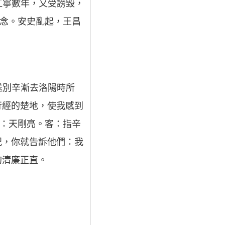
江寧數年，又受謗毀，
懷念。安史亂起，王昌
送別辛漸去洛陽時所
行經的楚地，使我感到
明：天剛亮。客：指辛
況，你就告訴他們：我
的清廉正直。