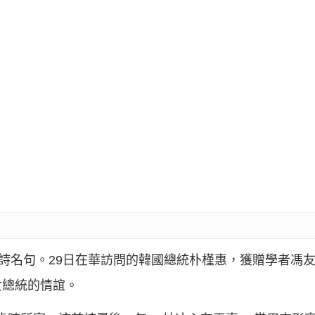
唐詩名句。29日在華訪問的韓國總統朴槿惠，獲贈學者馮
女總統的情誼。