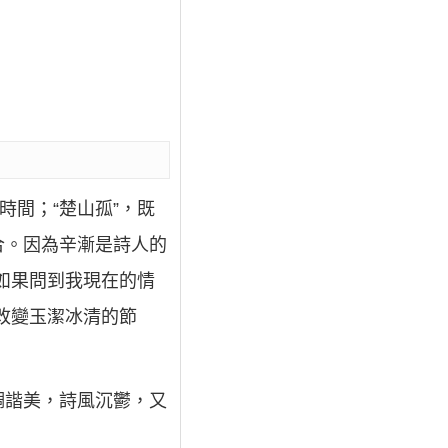
時間；“楚山孤”，既
合。因為辛漸是詩人的
如果問到我現在的情
改變玉潔冰清的節
音調諧美，詩風沉鬱，又