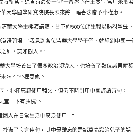
歲時所寫。這首詩最後一句‘一片冰心在玉壺’，常用來形容
清華大學國學研究院院長陳來將一幅書法贈予朴槿惠。
進清華大學主樓演講廳，台下約500位師生報以熱烈掌聲
漢語開場：“我見到各位清華大學學子們，就想到中國一
之計，莫如樹人。”
。清華大學培養出了很多政治領導人，也培養了數位諾貝爾
未來。”朴槿惠說。
提問，朴槿惠都使用韓文，但仍不時引用中國諺語詩句：
天堂，下有蘇杭’。”
韓國人在日常生活中廣泛使用。”
上抄滿了良言佳句，其中最難忘的是諸葛亮寫給兒子的話