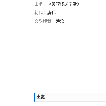
出處：
《芙蓉樓送辛漸》
朝代：
唐代
文學體裁：
詩歌
出處