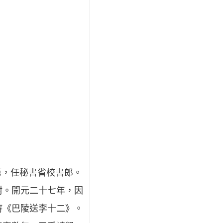
士第，任秘書省校書郎。
尉。開元二十七年，因
詩《巴陵送李十二》。