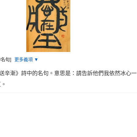
名句]
更多義項 ▼
樓送辛漸》詩中的名句。意思是：請告訴他們我依然冰心
直。