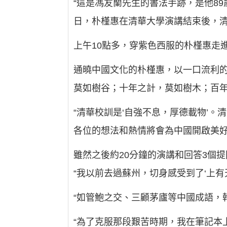
“這是馮友蘭先生的書法手跡，是他89
日，朴槿惠在清華大學演講結束後，
上午10點多，穿紫色西服的朴槿惠走
通曉中國文化的朴槿惠，以一口流利的
莫如樹谷；十年之計，莫如樹木；百年
“清華校訓是‘自強不息，厚德載物’
各位的想法和熱情將會為中國開啟美好
雖然之後約20分鐘的演講和回答3個
“我以前去過蘇州，切身感受到了‘上有
“如管鮑之交、三顧茅廬等中國成語，
“為了克服那段艱苦時期，我在筆記本