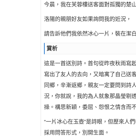
今晨，我在芙蓉樓送客面對孤獨的楚
洛陽的親朋好友如果詢問我的近況，
請告訴他們我依然冰心一片，裝在潔
賞析
這是一首送別詩。首句從昨夜秋雨寫起
寫出了友人的去向，又暗寓了自己送
同鄉，辛漸返鄉，親友一定要問到詩人
況，你就說，我的為人就象那晶瑩剔透
操。構思新穎，委屈、怨恨之情含而
“一片冰心在玉壺”是詩眼，但歷來人們
採用問答形式，別開生面。