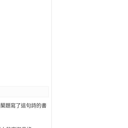
友蘭題寫了這句詩的書