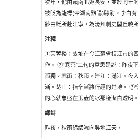
次年，他由嶺南北返長安，並於同年
被貶為龍標(今湖南黔陽)縣尉。李白
齡由貶所赴江寧，為濠州刺史閭丘曉
注釋
①芙蓉樓：故址在今江蘇省鎮江市的
作。 ②“寒雨”二句的意思是說：昨
孤獨。寒雨：秋雨。連江：滿江。夜入
漸。楚山：指辛漸將行經的楚地。 ③
的心就象盛在玉壺的冰那樣潔白透明。
譯詩
昨夜，秋雨綿綿灑向吳地江天，