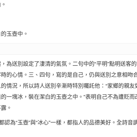
山。
白的玉壺中。
，為送別設定了淒清的氣氛。二句中的“平明”點明送客的
客時的心情。三、四句，寫的是自己，仍與送別之意相吻
的情況，所以詩人送別辛漸時特別囑託他：“家鄉的親友
的一塊冰，裝在潔白的玉壺之中。”表明自己不為遭貶而
不露。
都認為“玉壺”與“冰心”一樣，都指人的品德美好。全詩