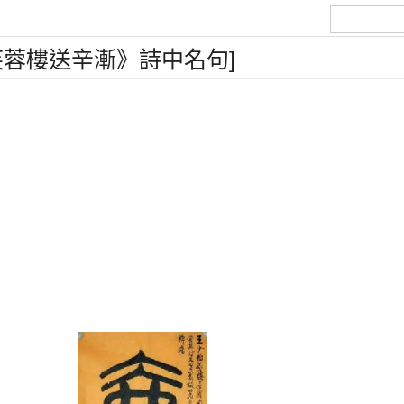
芙蓉樓送辛漸》詩中名句]