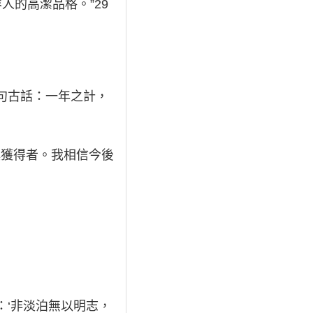
人的高潔品格。”29
。
句古話：一年之計，
獎獲得者。我相信今後
：‘非淡泊無以明志，