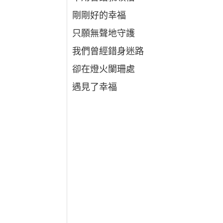
剛剛好的幸福
只願無聲地守護
我們曾經錯身迷路
卻在燈火闌珊處
遇見了幸福