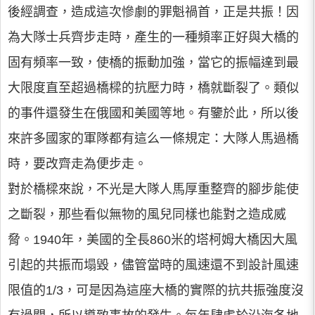
後經調查，造成這次慘劇的罪魁禍首，正是共振！因
為大隊士兵齊步走時，產生的一種頻率正好與大橋的
固有頻率一致，使橋的振動加強，當它的振幅達到最
大限度直至超過橋樑的抗壓力時，橋就斷裂了。類似
的事件還發生在俄國和美國等地。有鑒於此，所以後
來許多國家的軍隊都有這么一條規定：大隊人馬過橋
時，要改齊走為便步走。
對於橋樑來說，不光是大隊人馬厚重整齊的腳步能使
之斷裂，那些看似無物的風兒同樣也能對之造成威
脅。1940年，美國的全長860米的塔柯姆大橋因大風
引起的共振而塌毀，儘管當時的風速還不到設計風速
限值的1/3，可是因為這座大橋的實際的抗共振強度沒