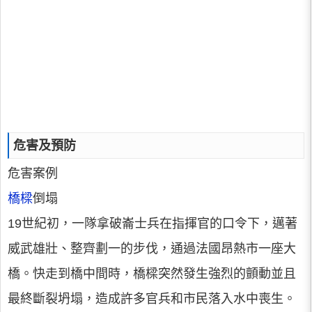
危害及預防
危害案例
橋樑
倒塌
19世紀初，一隊拿破崙士兵在指揮官的口令下，邁著
威武雄壯、整齊劃一的步伐，通過法國昂熱市一座大
橋。快走到橋中間時，橋樑突然發生強烈的顫動並且
最終斷裂坍塌，造成許多官兵和市民落入水中喪生。