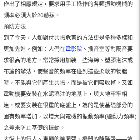
作出了相應規定，要求用手工操作的各類振動機械的
頻率必須大於20赫茲。
預防方法
到了今天，人類對付共振危害的方法更是多種多樣和
更加先進。例如：人們在
電影院
、播音室等對隔音要
求很高的地方，常常採用加裝一些海綿、塑膠泡沫或
布簾的辦法，使聲音的頻率在碰到這些柔軟的物體
時，不能與它們產生共振，而是被它們吸收掉。又如
電動機要安裝在水泥澆注的地基上，與大地牢牢相
連，或要安裝在很重的底盤上，為的是使基礎部分的
固有頻率增加，以增大與電機的振動頻率(驅動力頻率)
之差來防止基礎的振動。
大街上的行人、車輛的喧鬧聲、機器的隆隆聲——這