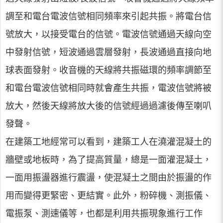
調至和電台電波信號相同頻率來引起共振。將電台信
號放大，以接受電台的信號。電波信號通過天線向空
中發射信號，短波通過雲層發射，長波通過直接向地
球表面發射。收音機的天線將共振磁環的頻率調節至
和電台電波信號相同時就會產生共振，電波信號將被
放大，然後天線將放大後的信號經過過濾後傳至喇叭
發聲。
在建築工地經常可以看到，建築工人在澆灌混凝土的
牆壁或地板時，為了提高質量，總是一面灌混凝土，
一面用振盪器進行震盪，使混凝土之間由於振盪的作
用而變得更緊密、更結實。此外，粉碎機、測振儀、
電振泵、測速儀等，也都是利用共振現象進行工作