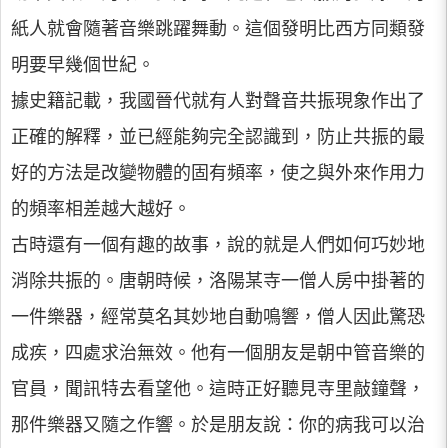
紙人就會隨著音樂跳躍舞動。這個發明比西方同類發
明要早幾個世紀。
據史籍記載，我國晉代就有人對聲音共振現象作出了
正確的解釋，並已經能夠完全認識到，防止共振的最
好的方法是改變物體的固有頻率，使之與外來作用力
的頻率相差越大越好。
古時還有一個有趣的故事，說的就是人們如何巧妙地
消除共振的。唐朝時候，洛陽某寺一僧人房中掛著的
一件樂器，經常莫名其妙地自動鳴響，僧人因此驚恐
成疾，四處求治無效。他有一個朋友是朝中管音樂的
官員，聞訊特去看望他。這時正好聽見寺里敲鐘聲，
那件樂器又隨之作響。於是朋友說：你的病我可以治