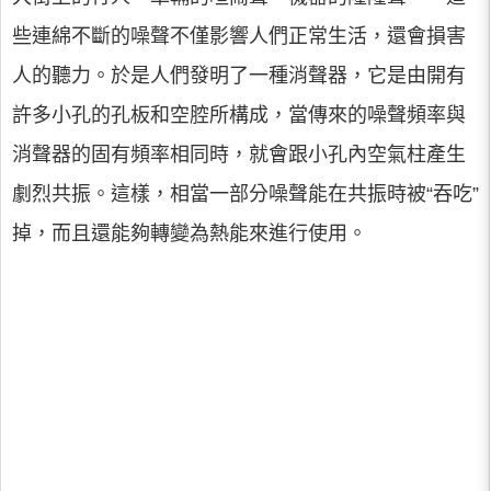
些連綿不斷的噪聲不僅影響人們正常生活，還會損害
人的聽力。於是人們發明了一種消聲器，它是由開有
許多小孔的孔板和空腔所構成，當傳來的噪聲頻率與
消聲器的固有頻率相同時，就會跟小孔內空氣柱產生
劇烈共振。這樣，相當一部分噪聲能在共振時被“吞吃”
掉，而且還能夠轉變為熱能來進行使用。