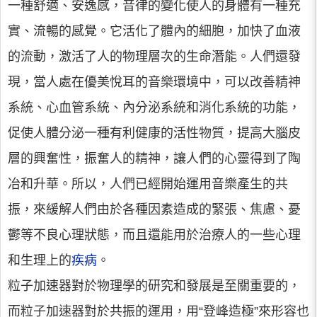
一種舒適、安逸感，音律的變化使人的身體有一種充
實、流暢的感覺。它活化了體內的細胞，加快了血液
的流動，激活了人的物理層次的生命潛能。人們還發
現，當人處在優美悅耳的音樂環境中，可以改善精神
系統、心血管系統、內分泌系統和消化系統的功能，
促使人體分泌一種有利健康的活性物質，提高大腦皮
層的興奮性，振奮人的精神，讓人們的心靈得到了陶
冶和升華。所以，人們已經開始運用音樂產生的共
振，來緩解人們由於各種因素造成的緊張、焦慮、憂
鬱等不良心理狀態，而且還能用於治療人的一些心理
和生理上的
疾病
。
粒子加速器對於物理學的研究和發展是至關重要的，
而粒子加速器對於共振的運用，用“登峰造極”來形容也