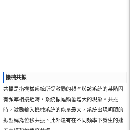
機械共振
共振是指機械系統所受激勵的頻率與該系統的某階固
有頻率相接近時，系統振幅顯著增大的現象。共振
時，激勵輸入機械系統的能量最大，系統出現明顯的
振型稱為位移共振。此外還有在不同頻率下發生的速