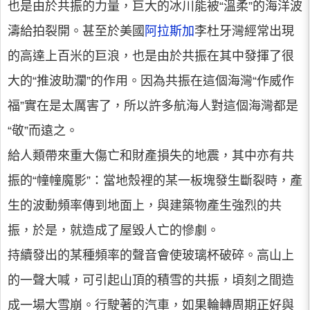
也是由於共振的力量，巨大的冰川能被“溫柔”的海洋波
濤給拍裂開。甚至於美國
阿拉斯加
李杜牙灣經常出現
的高達上百米的巨浪，也是由於共振在其中發揮了很
大的“推波助瀾”的作用。因為共振在這個海灣“作威作
福”實在是太厲害了，所以許多航海人對這個海灣都是
“敬”而遠之。
給人類帶來重大傷亡和財產損失的地震，其中亦有共
振的“幢幢魔影”：當地殼裡的某一板塊發生斷裂時，產
生的波動頻率傳到地面上，與建築物產生強烈的共
振，於是，就造成了屋毀人亡的慘劇。
持續發出的某種頻率的聲音會使玻璃杯破碎。高山上
的一聲大喊，可引起山頂的積雪的共振，頃刻之間造
成一場大雪崩。行駛著的汽車，如果輪轉周期正好與