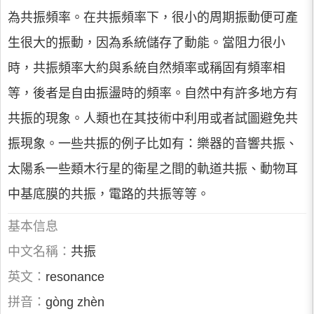
為共振頻率。在共振頻率下，很小的周期振動便可產
生很大的振動，因為系統儲存了動能。當阻力很小
時，共振頻率大約與系統自然頻率或稱固有頻率相
等，後者是自由振盪時的頻率。自然中有許多地方有
共振的現象。人類也在其技術中利用或者試圖避免共
振現象。一些共振的例子比如有：樂器的音響共振、
太陽系一些類木行星的衛星之間的軌道共振、動物耳
中基底膜的共振，電路的共振等等。
基本信息
中文名稱：
共振
英文：
resonance
拼音：
gòng zhèn