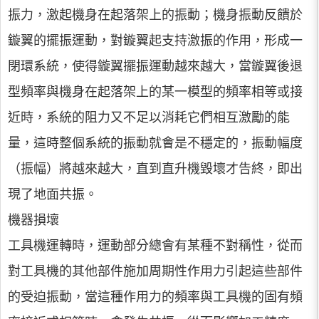
振力，激起機身在起落架上的振動；機身振動反饋於
鏇翼的擺振運動，對鏇翼起支持激振的作用，形成一
閉環系統，使得鏇翼擺振運動越來越大，當鏇翼後退
型頻率與機身在起落架上的某一模型的頻率相等或接
近時，系統的阻力又不足以消耗它們相互激勵的能
量，這時整個系統的振動就會是不穩定的，振動幅度
（振幅）將越來越大，直到直升機毀壞才告終，即出
現了地面共振。
機器損壞
工具機運轉時，運動部分總會有某種不對稱性，從而
對工具機的其他部件施加周期性作用力引起這些部件
的受迫振動，當這種作用力的頻率與工具機的固有頻