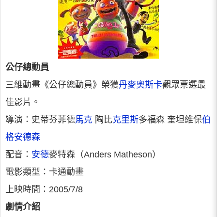
公仔總動員
三維動畫《公仔總動員》榮獲
丹麥
奧斯卡
觀眾票選最
佳影片。
導演：史蒂芬菲德
馬克
陶比
克里斯
多福森 奎坦維保
伯
格
安德森
配音：
安德
麥特森（Anders Matheson）
電影類型：卡通動畫
上映時間：2005/7/8
劇情介紹