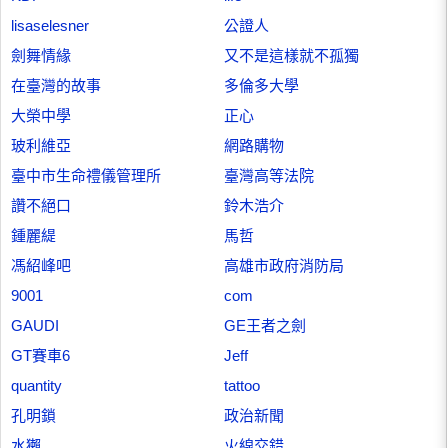
lisaselesner
公證人
劍舞情緣
又不是這樣就不孤獨
在臺灣的故事
多倫多大學
大榮中學
正心
玻利維亞
網路購物
臺中市生命禮儀管理所
臺灣高等法院
讚不絕口
鈴木浩介
鍾麗緹
馬哲
馮紹峰吧
高雄市政府消防局
9001
com
GAUDI
GE王者之劍
GT賽車6
Jeff
quantity
tattoo
孔明鎖
政治新聞
水獺
火線交錯