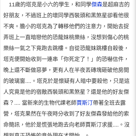
11歲的塔克是小六的學生，和同學
傑森
是超麻吉的
好朋友，不過班上的壞同學西裝頭和黑煞星卻看他很
不爽。膽小的塔克為了轉移他們的注意力，開始去捉
弄班上一直暗戀他的恐龍妹桃樂絲，沒想到傷心的桃
樂絲一氣之下竟跑去跳樓。自從恐龍妹跳樓自殺後，
塔克便開始收到一連串「你死定了！」的恐嚇信件，
晚上還不斷做惡夢，更有人在半夜丟磚塊砸破他房間
的玻璃窗....。塔克於是懷疑有人暗中要殺他，只是這
人究竟是他的宿敵西裝頭和黑煞星？還是他的好友傑
森？.... 當新來的生物代課老師
賈斯汀
帶著全班去露
營，塔克果然在午夜時分收到了好友傑森發給他的索
命簡訊，他於是慌張地跑去向老師賈斯汀求援....。沒
想到真正恐怖的意外現在才開始...。