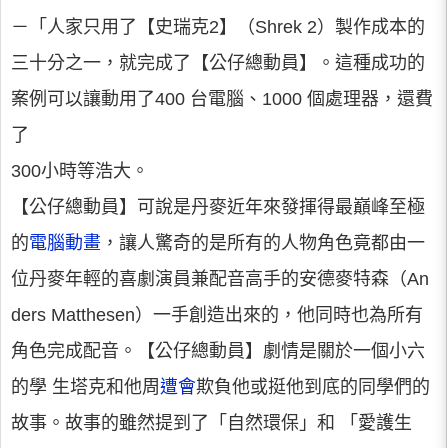
－「人家只用了【史瑞克2】（Shrek 2）製作成本的
三十分之一，就完成了【公仔總動員】。這種成功的
案例可以讓動用了400 台電腦、1000 個處理器，還費
了
300小時等浩大。
【公仔總動員】可說是丹麥近年來發揮得最巔峰至極
的
電腦動畫
，讓人驚奇的是所有的人物角色竟都由一
位丹麥年輕的喜劇演員兼配音高手的安德麥特森（An
ders Matthesen）一手創造出來的，他同時也為所有
角色完成配音。【公仔總動員】劇情是關於一個小六
的學 生塔克和他周
遭會
欺負他或挺他到底的同學們的
故事。故事的雖然提到了「自然環保」和 「愛護生