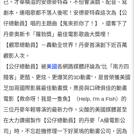
已。才華橫溢的安德麥特森，不但會演戲、配音、寫
劇本，連唱歌都不落人後呢！安德麥特森這次為【公
仔總動員】唱的主題曲【鬼來抓你了！】，還奪下了
丹麥奧斯卡「羅勃獎」最佳電影歌曲大獎哩！
【觀眾總動員】－轟動全世界！丹麥首演創下近百萬
觀影人次。
【公仔總動員】被
美國
各網路媒體評論為”比「南方四
賤客」更酷、更炫、更爆笑的3D動畫”，是曾榮獲美國
芝加哥國際影展最佳動畫獎，票房與口碑俱佳的動畫
電影【救命呀！我是一隻魚】（Help, I'm a Fish）的
三位丹麥年輕導演的最新力作。尖酸的美國媒體甚至
在大力讚揚製作【公仔總動員】的丹麥「A級電影公
司」時，不忘趁機修理一下好萊塢的動畫公司，因為