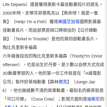
Life Departs）還曾獲得奧斯卡最佳動畫短片的提名。
2000年時，史蒂芬菲德馬克以【救命呀！我是一隻
魚】（Help! I'm a Fish）獲得
美國芝加哥
國際影展最
佳動畫長片，而這部票房與口碑俱佳的【公仔總動
員】（Terkel in Trouble）是他的第四部動畫長片。
陶比克里斯多福森
六年級後段班的陶比克里斯多福森（Thorbj?rn Christ
offersen），也是出生於丹麥，是少數以自修方式完成
3D動畫學習的人。他的第一份工作就是在「A級電影
公司」製作好萊塢動畫【森林
傑克
】（Jungo Jac
k）。他也做過數不清的商業動畫，最知名的廠商就是
「可口可樂」（Coca Cola）；影視方面則是
迪斯尼
的