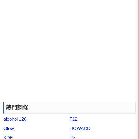
熱門詞條
alcohol 120
F12
Glow
HOWARD
KDF
life