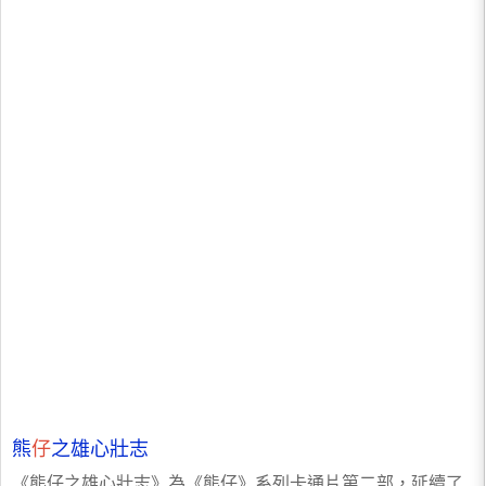
熊
仔
之雄心壯志
《熊仔之雄心壯志》為《熊仔》系列卡通片第二部，延續了