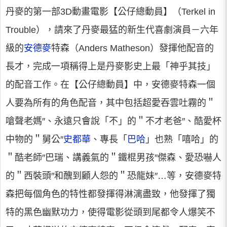
丹麥的第一部3D動畫電影【公仔總動員】（Terkel in
Trouble），請來了丹麥最猛的新生代喜劇演員－六年
級的
安德麥
特森（Anders Matheson）發揮他配音的
長才，完成一項稱得上是丹麥影史上最「神乎其技」
的配音工作。在【公仔總動員】中，安德麥特森一個
人要為所有的角色配音，其中包括超愛吞雲吐霧的＂
嗆聲老媽″、永遠只會說「不」的＂不才老爸″、酷愛杯
中物的＂舅公″
史都華
、專長「
巴哈
」也熟「嘻哈」的
＂酷老師″巴瑞、講義氣的＂鐵棍男孩″傑森、愛恐嚇人
的＂西裝頭″和醜到顧人怨的＂恐龍妹″…等，安德麥特
森把每個角色的特性都發揮得淋漓盡致，他發揮了獨
特的黑色幽默功力，使得電影從頭到尾都令人爆笑不