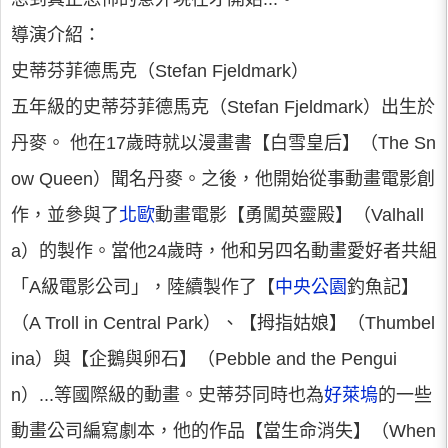
導演介紹：
史蒂芬菲德馬克（Stefan Fjeldmark）
五年級的史蒂芬菲德馬克（Stefan Fjeldmark）出生於
丹麥。 他在17歲時就以漫畫書【白雪皇后】（The Sn
ow Queen）聞名丹麥。之後，他開始從事動畫電影創
作，並參與了
北歐
動畫電影【勇闖英靈殿】（Valhall
a）的製作。當他24歲時，他和另四名動畫愛好者共組
「A級電影公司」，陸續製作了【
中央公園
釣魚記】
（A Troll in Central Park）、【拇指姑娘】（Thumbel
ina）與【企鵝與卵石】（Pebble and the Pengui
n）...等國際級的動畫。史蒂芬同時也為
好萊塢
的一些
動畫公司編寫劇本，他的作品【當生命消失】（When