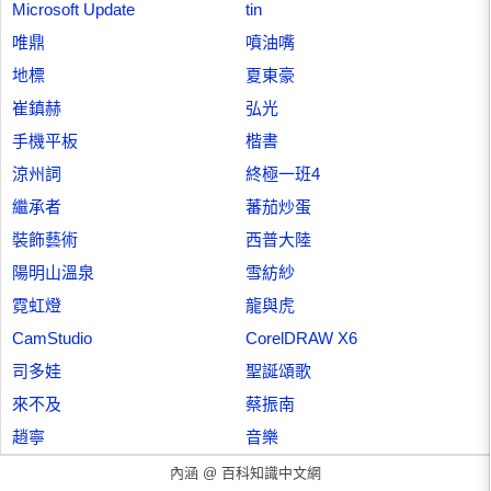
Microsoft Update
tin
唯鼎
噴油嘴
地標
夏東豪
崔鎮赫
弘光
手機平板
楷書
涼州詞
終極一班4
繼承者
蕃茄炒蛋
裝飾藝術
西普大陸
陽明山溫泉
雪紡紗
霓虹燈
龍與虎
CamStudio
CorelDRAW X6
司多娃
聖誕頌歌
來不及
蔡振南
趙寧
音樂
內涵 @
百科知識中文網