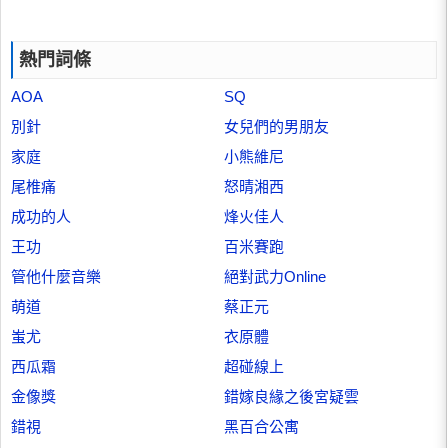
熱門詞條
AOA
SQ
別針
女兒們的男朋友
家庭
小熊維尼
尾椎痛
怒晴湘西
成功的人
烽火佳人
王功
百米賽跑
管他什麼音樂
絕對武力Online
萌道
蔡正元
蚩尤
衣原體
西瓜霜
超碰線上
金像獎
錯嫁良緣之後宮疑雲
錯視
黑百合公寓