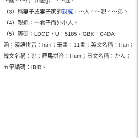
～閣。～行（h俷g）。～涵。
（3）稱妻子或妻子家的
親戚
：～人。～親。～弟。
（4）親近：～君子而外小人。
（5）鄭碼：LDOD，U：5185，GBK：C4DA
涵；漢語拼音：hán；筆畫：11畫；英文名稱：Han；
韓文名稱：함；羅馬拼音：Ham；日文名稱：かん；
五筆編碼：IBIB。