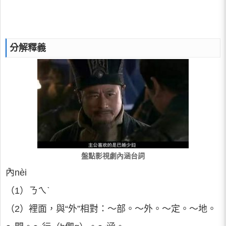
分解釋義
盤點影視劇內涵台詞
內nèi
（1）ㄋㄟˋ
（2）裡面，與“外”相對：～部。～外。～定。～地。