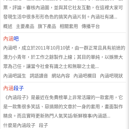
票，評論，審核內涵圖，並與其它社友互動，在這裡大家可
發現生活中很多形形色色的搞笑內涵片刻。內涵社有諸...
概述 主要產品 旗下產品 相關套用 傳播平台
內涵
吧
內涵吧，成立於2011年10月10號，由一群正常且具有前途的
潛力小青年，於工作之餘製作上線；其目的單純，以娛樂大
眾為己任，讓當今社會有識之士和無聊之士能...
內涵吧誕生 詞語讀音 網站內容 內涵吧欄目 內涵吧現狀
內涵
段子
《內涵段子》是最近在免費榜單上非常活躍的一款套用，它
是一款集很多笑話、惡搞類的文章於一身的套用，畫面製作
精良。而且實時更新熱門人氣笑話/新鮮糗事/內涵語...
什麼是內涵段子 段子