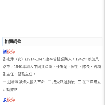
相關詞條
劉
筱萍
劉筱萍（女）(1914-1947)遼寧省鐵嶺縣人。1942年參加八
路軍，1940年加入中國共產黨，任調劑、醫生、隊長、醫務
副主任、醫務主任。
一 迎著戰爭烽火投入革命 二 接受派遣前後 三 在平津建立
活動據點
張
筱萍