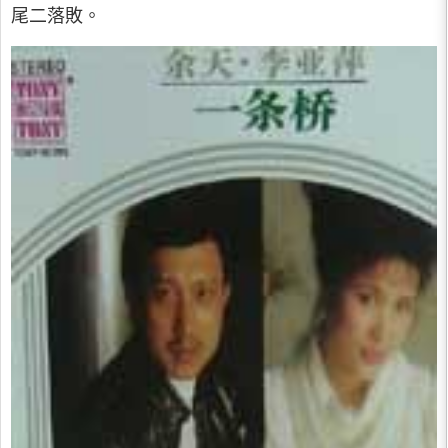
尾二落敗。