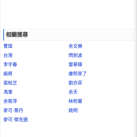
相關搜尋
曹煒
余文樂
台灣
閆劍波
李宇春
雷華鋒
麻將
康熙來了
張柏芝
劉亦菲
馮鞏
余天
余筱萍
林熙蕾
麥可·喬丹
姚明
麥可·傑克遜