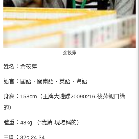
余筱萍
姓名：余筱萍
語言：國語、閩南語、英語、粵語
身高：158cm（王牌大賤諜20090216-筱萍親口講
的）
體重：48kg （“我猜”現場稱的）
三圍：32c.24.34