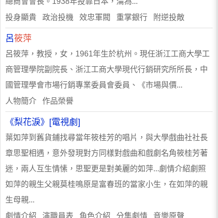
總商會會長。1938年投靠日本，淪為...
投身顯貴 政治投機 效忠軍閥 重掌銀行 附逆投敵
呂
筱萍
呂筱萍，教授，女，1961年生於杭州。現任浙江工商大學工
商管理學院副院長、浙江工商大學現代行銷研究所所長，中
國管理學會市場行銷專業委員會委員、《市場與價...
人物簡介 作品榮譽
《梨花淚》[電視劇]
葉如萍到舊貨鋪找尋當年筱桂芳的唱片，與大學戲曲社社長
章思聖相遇，意外發現對方同樣對戲曲和戲劇名角筱桂芳著
迷，兩人互生情愫，思聖更是對美麗的如萍...劇情介紹劇照
如萍的親生父親莫桂鳴原是富春班的當家小生，在如萍的親
生母親...
劇情介紹 演職員表 角色介紹 分集劇情 音樂原聲