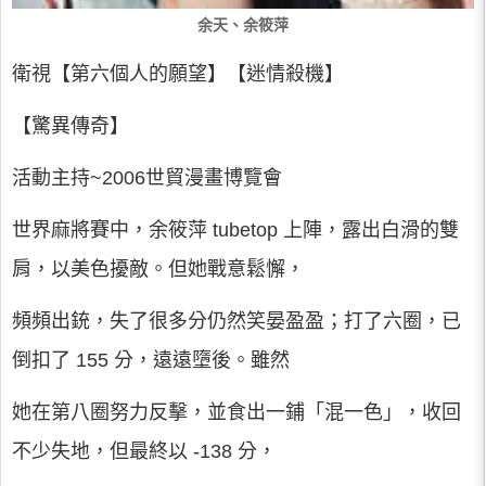
余天、余筱萍
衛視【第六個人的願望】【迷情殺機】
【驚異傳奇】
活動主持~2006世貿漫畫博覽會
世界麻將賽中，余筱萍 tubetop 上陣，露出白滑的雙
肩，以美色擾敵。但她戰意鬆懈，
頻頻出銃，失了很多分仍然笑晏盈盈；打了六圈，已
倒扣了 155 分，遠遠墮後。雖然
她在第八圈努力反擊，並食出一鋪「混一色」，收回
不少失地，但最終以 -138 分，