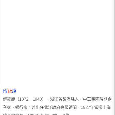
傅
筱
庵
傅筱庵（1872－1940），浙江省鎮海縣人，中華民國時期企
業家、銀行家。曾出任北洋政府高級顧問，1927年當選上海