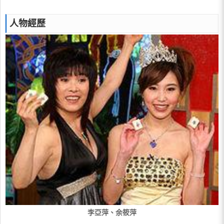
人物經歷
李亞萍、余筱萍