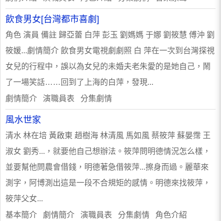
飲食男女[台灣都市喜劇]
角色 演員 備註 歸亞蕾 白萍 彭玉 劉媽媽 于娜 劉筱慧 傅沖 劉
筱媛...劇情簡介 飲食男女電視劇劇照 白 萍在一次到台灣探視
女兒的行程中，誤以為女兒的未婚夫老朱愛的是她自己，鬧
了一場笑話……回到了上海的白萍，發現...
劇情簡介 演職員表 分集劇情
風水世家
清水 林在培 黃啟東 趙樹海 林清風 馬如風 蔡筱萍 蘇晏霈 王
淑女 劉秀...，就要他自己想辦法。筱萍問明德情況怎么樣，
並要幫他問農會借錢，明德著急借筱萍...擦身而過。麗華來
測字，阿博測出這是一段不合規矩的感情。明德來找筱萍，
筱萍父女...
基本簡介 劇情簡介 演職員表 分集劇情 角色介紹