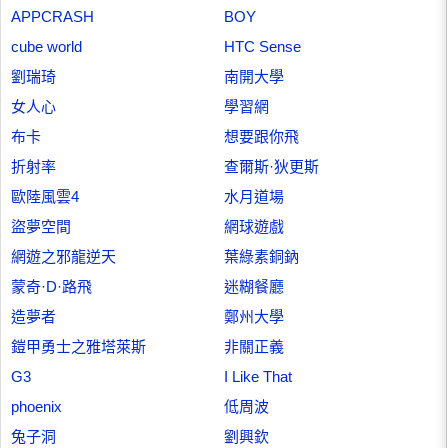
APPCRASH
BOY
cube world
HTC Sense
劉瑞琦
南開大學
女人心
學習網
布卡
想要跟你飛
折射率
查爾斯·狄更斯
歐陸風雲4
水月道場
盜夢空間
網球遊戲
網遊之邪龍逆天
葉綠素銅鈉
蒙奇·D·路飛
迷糊餐廳
造夢者
鄭州大學
鎧甲勇士之雅塔萊斯
非關正義
G3
I Like That
phoenix
低周波
兔子洞
劉興欽