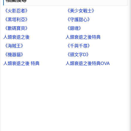
相關搜尋
《火影忍者》
《美少女戰士》
《黑塔利亞》
《守護甜心》
《數碼寶貝》
《銀魂》
人類衰退之後
人類衰退之後特典
《海賊王》
《千與千尋》
《機器貓》
《頭文字D》
人類衰退之後 特典
人類衰退之後特典OVA