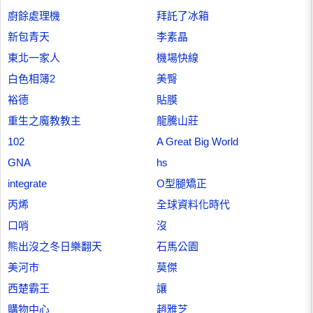
廚餘處理機
拜託了冰箱
新包青天
李素晶
東北一家人
機場快線
白色相簿2
美臀
裕德
貼膜
重生之魔教教主
龍騰山莊
102
A Great Big World
GNA
hs
integrate
O型腿矯正
丙烯
全球資料化時代
口哨
沒
熊出沒之冬日樂翻天
石馬公園
美河市
莫傑
西楚霸王
讓
購物中心
趙雅芝