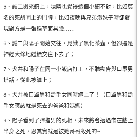
5、誠二搬來鎮上，隱隱也覺得這個小鎮不對，比如莫
名的死胡同上的門牌，比如夜晚與兄弟泡妹子時卻發
現對方是一張稻草面具臉……
6、誠二與陽子開始交往，見識了黑化茶壺，但卻還是
神經大條地繼續交往下去了；
7、犬井和陽子在同一小飯店打工，不聽勸告與口罩男
搭話，從此被纏上；
8、犬井被口罩男和斷手女同時纏上了！（口罩男和斷
手女應該就是死去的爸爸和媽媽）
9、陽子看到了彈指男的死相，未來將會遭遇嵌在牆上
半身之死，恩其實就是被她哥哥殺死的~