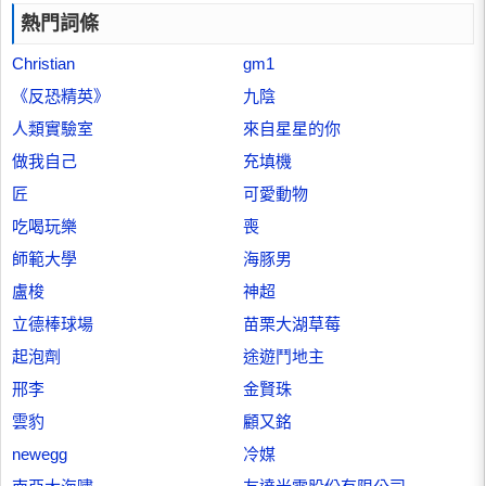
熱門詞條
Christian
gm1
《反恐精英》
九陰
人類實驗室
來自星星的你
做我自己
充填機
匠
可愛動物
吃喝玩樂
喪
師範大學
海豚男
盧梭
神超
立德棒球場
苗栗大湖草莓
起泡劑
途遊鬥地主
邢李
金賢珠
雲豹
顧又銘
newegg
冷媒