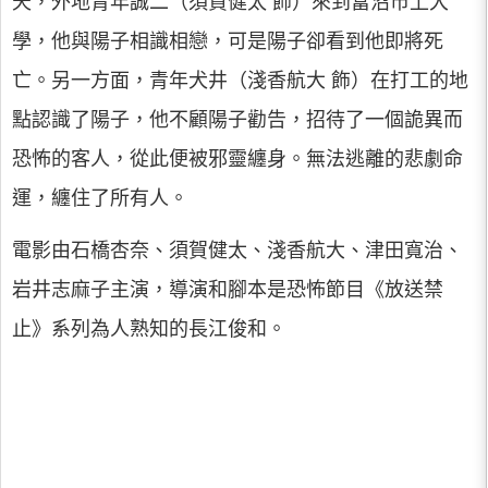
天，外地青年誠二（須賀健太 飾）來到富沼市上大
學，他與陽子相識相戀，可是陽子卻看到他即將死
亡。另一方面，青年犬井（淺香航大 飾）在打工的地
點認識了陽子，他不顧陽子勸告，招待了一個詭異而
恐怖的客人，從此便被邪靈纏身。無法逃離的悲劇命
運，纏住了所有人。
電影由石橋杏奈、須賀健太、淺香航大、津田寬治、
岩井志麻子主演，導演和腳本是恐怖節目《放送禁
止》系列為人熟知的長江俊和。