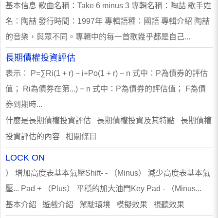
基本信息 歌曲名稱：Take 6 minus 3 專輯名稱：陶喆 歌手姓
名：陶喆 發行時間：1997年 專輯語種：國語 專輯介紹 陶喆
的音樂，與眾不同。專輯中的每一首歌幾乎都是自己...
長期債權投資評估
表示： P=∑Ri(1 + r) − i+Po(1 + r) − n 式中：P為債券的評估
值； Ri為債券在第...) − n 式中：P為債券的評估值； F為債
券到期時...
什麼是長期債權投資評估 長期債權投資及其特點 長期債權
投資評估的內容 相關條目
LOCK ON
） 增加高度表基本氣壓Shift- - （Minus） 減少高度表基本氣
壓... Pad + （Plus） 平穩的加大油門Key Pad - （Minus...
基本介紹 遊戲介紹 駕駛環境 模擬效果 視聽效果