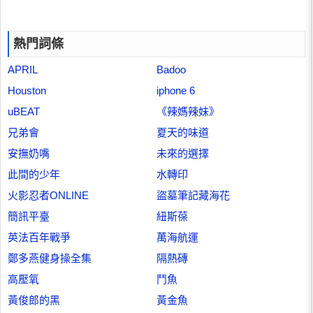
熱門詞條
APRIL
Badoo
Houston
iphone 6
uBEAT
《辣媽辣妹》
兄弟會
夏天的味道
安撫奶嘴
未來的選擇
此間的少年
水轉印
火影忍者ONLINE
盜墓筆記藏海花
簡訊平臺
紐斯葆
英法百年戰爭
萬海航運
鄭多燕健身操全集
隔熱磚
高壓氧
鬥魚
黃俊郎的黑
黃金魚