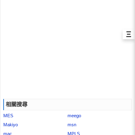
Ξ
相關搜尋
MES
meego
Makiyo
msn
mac
MPLS