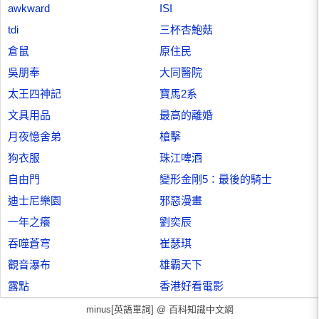
awkward
ISI
tdi
三杯杏鮑菇
倉鼠
原住民
吳朋奉
大同醫院
太王四神記
寶馬2系
文具用品
最高的離婚
月夜憶舍弟
槍擊
狗衣服
珠江啤酒
自由門
變形金剛5：最後的騎士
迪士尼樂園
邪惡漫畫
一年之癢
劉奕辰
吞噬蒼穹
崔瑟琪
觀音瀑布
雄霸天下
露點
香港好看電影
minus[英語單詞] @
百科知識中文網