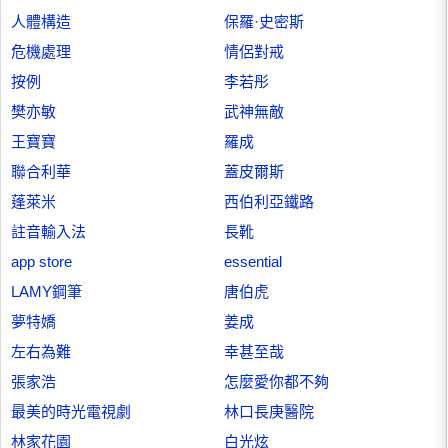
人體構造
保羅·史密斯
危機處理
情侶對戒
按例
李若彤
樊亦敏
武神無敵
王寶寶
羅成
聯合利華
蓋皮爾斯
蓬萊米
西伯利亞鐵路
註音輸入法
長靴
app store
essential
LAMY鋼筆
唐伯虎
夢特嬌
姜成
左右為難
幸甚至哉
張家浩
怎麼愛你都不夠
最美的時光電視劇
林口長庚醫院
林家花園
白光炫