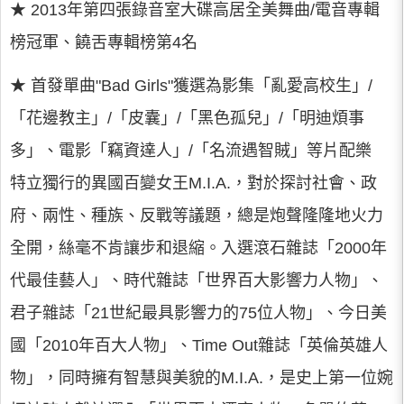
★ 2013年第四張錄音室大碟高居全美舞曲/電音專輯
榜冠軍、饒舌專輯榜第4名
★ 首發單曲"Bad Girls"獲選為影集「亂愛高校生」/
「花邊教主」/「皮囊」/「黑色孤兒」/「明迪煩事
多」、電影「竊資達人」/「名流遇智賊」等片配樂
特立獨行的異國百變女王M.I.A.，對於探討社會、政
府、兩性、種族、反戰等議題，總是炮聲隆隆地火力
全開，絲毫不肯讓步和退縮。入選滾石雜誌「2000年
代最佳藝人」、時代雜誌「世界百大影響力人物」、
君子雜誌「21世紀最具影響力的75位人物」、今日美
國「2010年百大人物」、Time Out雜誌「英倫英雄人
物」，同時擁有智慧與美貌的M.I.A.，是史上第一位婉