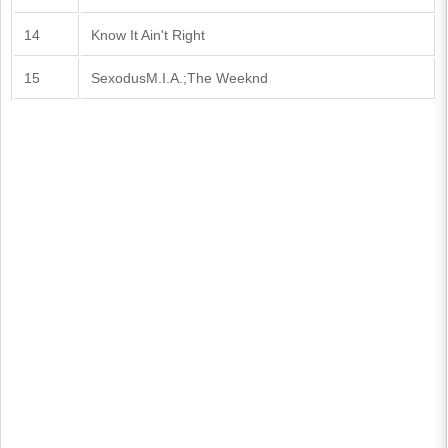
14
Know It Ain't Right
15
SexodusM.I.A.;The Weeknd