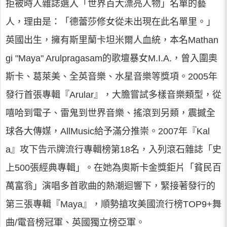
拒被時人雜誌選入「世界百大漂亮人物」名單的藝
人，理由是：「德蕾莎修女從未出現在此名單里。」
英國出生，擁有斯里蘭卡坦米爾人血統，本名Mathan
gi "Maya" Arulpragasam的歌壇暴女M.I.A.，曾入圍奧
斯卡、葛萊美、全英音樂、水星音樂等獎項。2005年
發行首張專輯『Arular』，大膽嘗試多樣音樂類型，從
嘻哈到電子、雷鬼到世界音樂、搖滾到另類，震撼全
球各大傳媒，AllMusic給予滿分推崇。2007年『Kal
a』攻下告示牌流行專輯榜第18名，入列滾石雜誌「史
上500張經典專輯」。在她為奧斯卡金獎鉅片「貧民百
萬富翁」演唱多首歌曲的熱潮迴響下，緊接著發行的
第三張專輯『Maya』，順勢搶攻美國流行榜TOP9+舞
曲/電音榜冠軍、英國獨立榜亞軍。