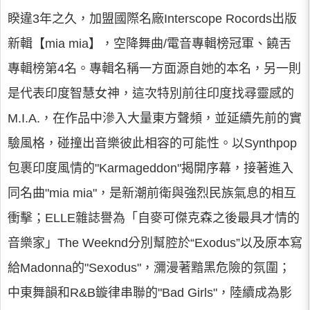
睽違3年之久，加盟國際名廠Interscope Rocords出版
新輯【mia mia】，空降舞曲/電音專輯榜冠軍、饒舌
專輯榜第4名。專輯名稱一方面源自她的本名，另一則
是代表印度智慧女神，這次特別前往印度找尋靈感的
M.I.A.，在作品中滲入大量東方聲頻，並延續先前的實
驗風格，碰撞出音樂彼此相容的可能性。以Synthpop
包裹印度風情的"Karmageddon"揭開序幕，接著進入
同名曲"mia mia"，是新潮前衛與強烈民族氣息的相互
衝擊；ELLE雜誌譽為「自麥可傑克森之後最具才情的
音樂家」The Weeknd分別幫腔於“Exodus”以及原本寫
給Madonna的"Sexodus"，瀰漫著黯黑危險的氛圍；
中東舞韻和R&B鏇律串聯的"Bad Girls"，陸續成為影