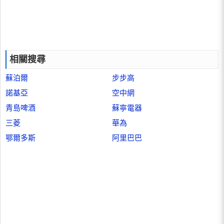
相關搜尋
蘇泊爾
步步高
諾基亞
空中網
青島啤酒
蘇寧電器
三菱
華為
鄂爾多斯
阿里巴巴