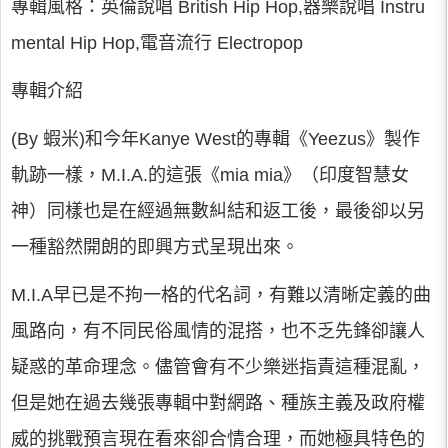
專輯風格：英倫說唱 British Hip Hop,器樂說唱 Instru
mental Hip Hop,電音流行 Electropop
專輯介紹
(By 蝦米)和今年Kanye West的專輯《Yeezus》製作
軌跡一樣，M.I.A.的這張《mia mia》（印度智慧女
神）同樣也是在經過無數糾結和返工後，最後卻以另
一種豁然開朗的即興方式呈現出來。
M.I.A早已是不拘一格的代名詞，有難以清晰定義的曲
風路向，有不同民俗風情的混搭，也不乏先鋒卻讓人
疑惑的革命理念。儘管會有不少樂迷指責這種混亂，
但是她在過去幾張專輯中對網路、種族主義及政府權
威的挑戰預言現在看來卻合情合理，而她極具特色的