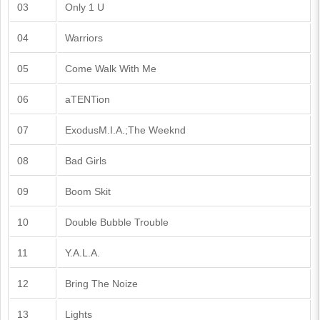
03
Only 1 U
04
Warriors
05
Come Walk With Me
06
aTENTion
07
ExodusM.I.A.;The Weeknd
08
Bad Girls
09
Boom Skit
10
Double Bubble Trouble
11
Y.A.L.A.
12
Bring The Noize
13
Lights