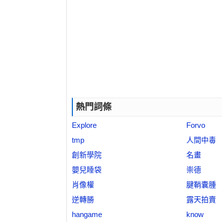
熱門詞條
Explore
Forvo
tmp
人間中毒
創新學院
名畫
嬰兒睡袋
崇德
肖像權
腱鞘囊腫
逆轉勝
露天拍賣
hangame
know