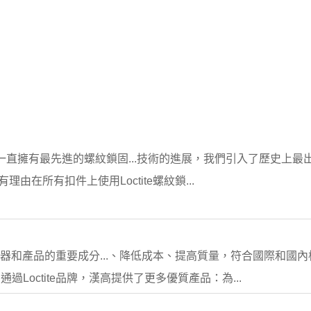
泰一直擁有最先進的螺紋鎖固...技術的進展，我們引入了歷史上最出色
由在所有扣件上使用Loctite螺紋鎖...
機器和產品的重要成分...、降低成本、提高質量，符合國際和國內標準
過Loctite品牌，漢高提供了更多優質產品：為...