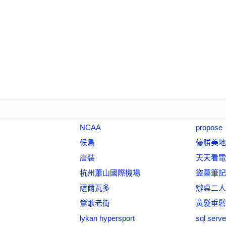
NCAA
propose
候鳥
優勝美地
唐裝
天天看電
杭州蕭山國際機場
盜墓筆記
薩爾瓦多
辦桌二人
鶯歌老街
黃髮垂髫
lykan hypersport
sql serv