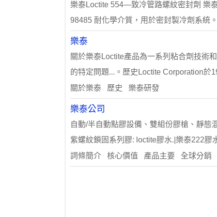
樂泰Loctite 554—致冷管路螺紋密封劑 樂泰
98485 耐化學介質，用於密封製冷劑系統。 用
樂泰
關於樂泰Loctite產品為一系列粘合劑技術
的特定問題...。歷史Loctite Corporation於1
關於樂泰 歷史 樂泰研發
樂泰公司
自動/半自動點膠設備、雙組份膠槍、靜態混合管
紫螺紋鎖固系列膠: loctite膠水.|樂泰222
詞條簡介 核心價值 產品主要 全球分銷