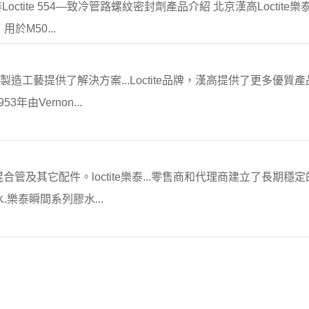
Loctite 554—致冷管路螺紋密封劑產品介紹 北京漢高Loctite樂
於M50...
和製造工藝提供了解決方案...Loctite品牌，漢高提供了更多優
953年由Vernon...
及其它配件。loctite樂泰...零售商和代理商建立了長期穩定的合
膠水.樂泰瞬間系列膠水...