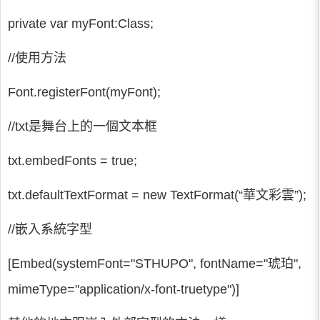
private var myFont:Class;
//使用方法
Font.registerFont(myFont);
//txt是舞台上的一個文本框
txt.embedFonts = true;
txt.defaultTextFormat = new TextFormat(“華文彩雲”);
//嵌入系統字型
[Embed(systemFont="STHUPO", fontName="琥珀",
mimeType="application/x-font-truetype")]