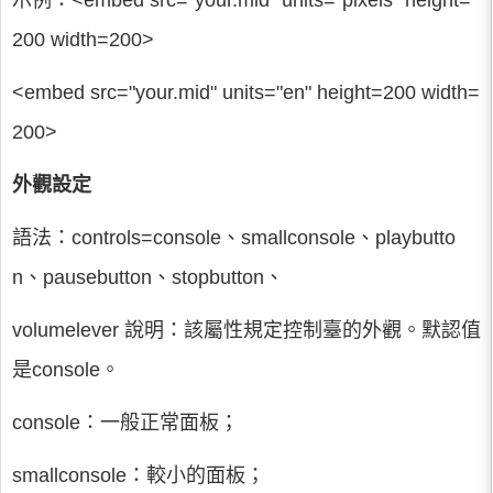
示例：<embed src="your.mid" units="pixels" height=
200 width=200>
<embed src="your.mid" units="en" height=200 width=
200>
外觀設定
語法：controls=console、smallconsole、playbutto
n、pausebutton、stopbutton、
volumelever 說明：該屬性規定控制臺的外觀。默認值
是console。
console：一般正常面板；
smallconsole：較小的面板；