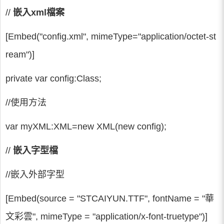
//
嵌入xml檔案
[Embed("config.xml", mimeType="application/octet-st
ream")]
private var config:Class;
//使用方法
var myXML:XML=new XML(new config);
//
嵌入字型檔
//嵌入外部字型
[Embed(source = "STCAIYUN.TTF", fontName = "華
文彩雲", mimeType = "application/x-font-truetype")]