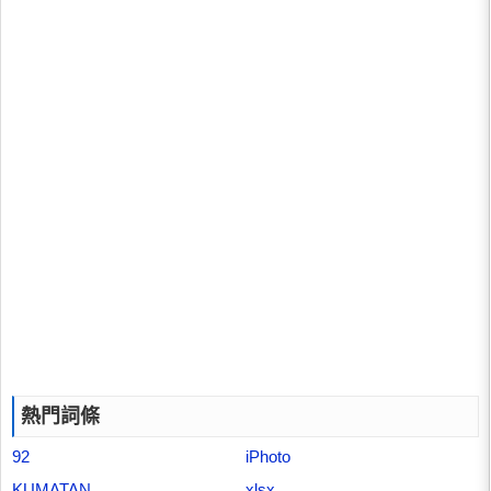
熱門詞條
92
iPhoto
KUMATAN
xlsx