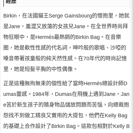
經歷
Birkin，在法國貓王Serge Gainsbourg的懷抱里，她就
是Jane，羞澀又放蕩的女孩兒Jane。在全世界時尚拜
物狂眼中，是Hermés最熱銷的Birkin Bag。在音樂
圈，她是軟性性感的代名詞，呻吟般的歌唱、沙啞的
嗓音帶著孩童般的純天然性感。在70年代的時尚記憶
里，她是短髮平胸的中性偶像。
正是這種無拘無束的個性給了當時Hermés總設計師D
umas靈感。1984年，Dumas在飛機上遇到Jane，Jan
e苦於新生孩子的隨身物品儲放問題而苦惱，向總裁抱
怨找不到做工精良又實用的大提包，他們在Kelly Bag
的基礎上合作設計了Birkin Bag。這款包相對於Kelly B