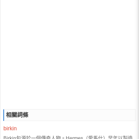
相關詞條
birkin
Birkin包源於一個傳奇人物。Hermes（愛馬仕）早年以製造