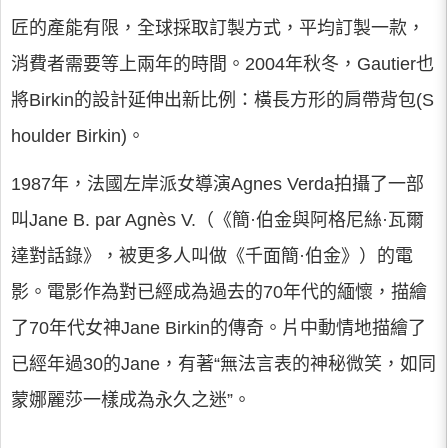
匠的產能有限，全球採取訂製方式，平均訂製一款，
消費者需要等上兩年的時間。2004年秋冬，Gautier也
將Birkin的設計延伸出新比例：橫長方形的肩帶背包(S
houlder Birkin)。
1987年，法國左岸派女導演Agnes Verda拍攝了一部
叫Jane B. par Agnès V.（《簡·伯金與阿格尼絲·瓦爾
達對話錄》，被更多人叫做《千面簡·伯金》）的電
影。電影作為對已經成為過去的70年代的緬懷，描繪
了70年代女神Jane Birkin的傳奇。片中動情地描繪了
已經年過30的Jane，有著“無法言表的神秘微笑，如同
蒙娜麗莎一樣成為永久之迷”。