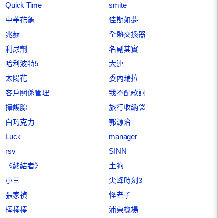
Quick Time
smite
中華花龜
佳期如夢
兆赫
全熱交換器
利尿劑
名副其實
哈利波特5
大連
太陽花
委內瑞拉
客戶關係管理
我不配歌詞
攝護腺
旅行收納袋
白巧克力
郭源治
Luck
manager
rsv
SINN
《終結者》
土狗
小三
尖峰時刻3
張家禎
怪老子
棒棒棒
浦東機場