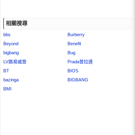
相關搜尋
bbs
Burberry
Beyond
Benefit
bigbang
Bug
LV路易威登
Prada普拉達
BT
BIOS
bazinga
BIGBANG
BMI