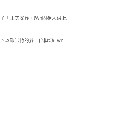
再正式安葬。tWn固始人線上...
歐米特的雙工位模切(Twn...