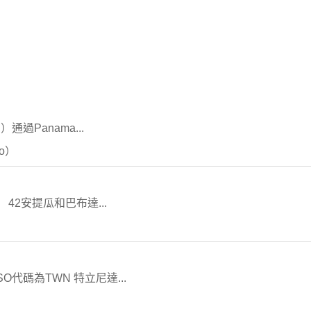
通過Panama...
go）
N 42安提瓜和巴布達...
SO代碼為TWN 特立尼達...