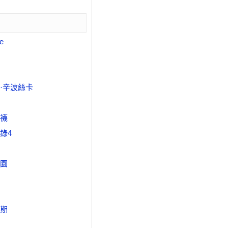
te
·辛波絲卡
襪
錄4
園
期