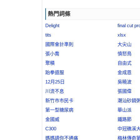
熱門詞條
Delight
final cut pr
tits
xlsx
國際會計準則
大尖山
張小喬
憤怒鳥
聚積
自由式
跆拳道服
金成恩
12月25日
吳曉波
川流不息
張國偉
新竹市市民卡
潮汕砂鍋
第一型糖尿病
華山派
金國威
鐵路節
C300
中冠礁溪
媽媽請你不通痛
梅林傳奇