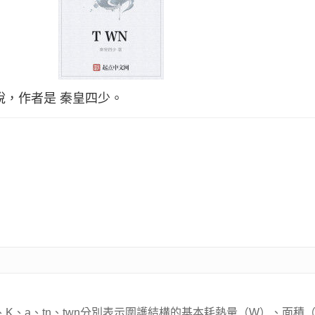
說，作者是 秦皇四少。
Q1、F、K、a、tn、twn分別表示圍護結構的基本耗熱量（W）、面積