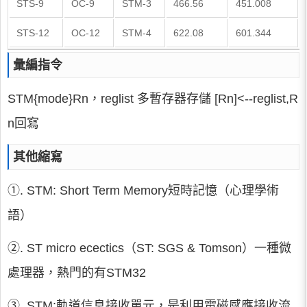
STS-9
OC-9
STM-3
466.56
451.008
STS-12
OC-12
STM-4
622.08
601.344
彙編指令
STM{mode}Rn，reglist 多暫存器存儲 [Rn]<--reglist,R
n回寫
其他縮寫
①. STM: Short Term Memory短時記憶（心理學術
語）
②. ST micro ecectics（ST: SGS & Tomson）一種微
處理器，熱門的有STM32
③. STM:軌道信息接收單元，是利用電磁感應接收流