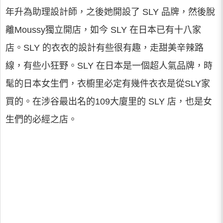
年升為助理設計師，之後她開設了 SLY 品牌，然後脫
離Moussy獨立開店，如今 SLY 在日本已有十八家
店。SLY 的衣衣的設計有些很有趣，走甜美辛辣路
線，有些小狂野。SLY 在日本是一個超人氣品牌，時
髦的日本女生們，衣櫥里必定有幾件衣衣是從SLY家
買的。在涉谷最出名的109大廈里的 SLY 店，也是女
生們的必經之店。