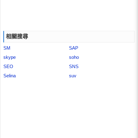
相關搜尋
SM
SAP
skype
soho
SEO
SNS
Selina
suv