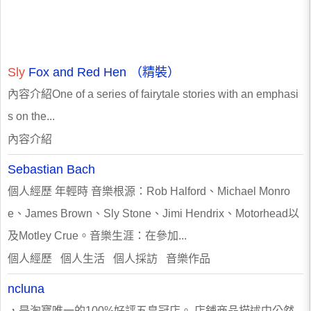
Sly
Fox and Red Hen （精裝）
內容介紹One of a series of fairytale stories with an emphasi
s on the...
內容介紹
Sebastian Bach
個人經歷 年輕時 音樂根源：Rob Halford、Michael Monro
e、James Brown、Sly Stone、Jimi Hendrix、Motorhead以
及Motley Crue。音樂生涯：在參加...
個人經歷 個人生活 個人採訪 音樂作品
ncluna
，是淘寶唯一的100%好評五皇冠店。 店鋪商品描述中公然