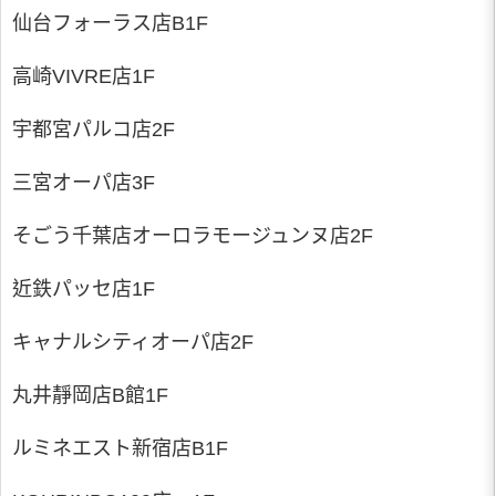
仙台フォーラス店B1F
高崎VIVRE店1F
宇都宮パルコ店2F
三宮オーパ店3F
そごう千葉店オーロラモージュンヌ店2F
近鉄パッセ店1F
キャナルシティオーパ店2F
丸井靜岡店B館1F
ルミネエスト新宿店B1F