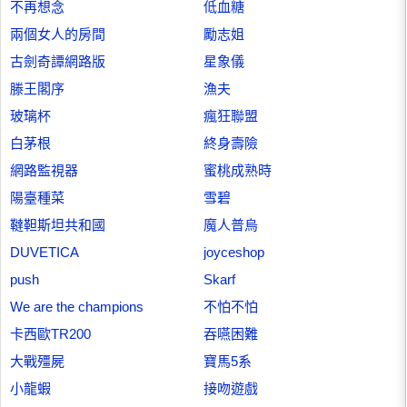
不再想念
低血糖
兩個女人的房間
勵志姐
古劍奇譚網路版
星象儀
滕王閣序
漁夫
玻璃杯
瘋狂聯盟
白茅根
終身壽險
網路監視器
蜜桃成熟時
陽臺種菜
雪碧
韃靼斯坦共和國
魔人普烏
DUVETICA
joyceshop
push
Skarf
We are the champions
不怕不怕
卡西歐TR200
吞嚥困難
大戰殭屍
寶馬5系
小龍蝦
接吻遊戲