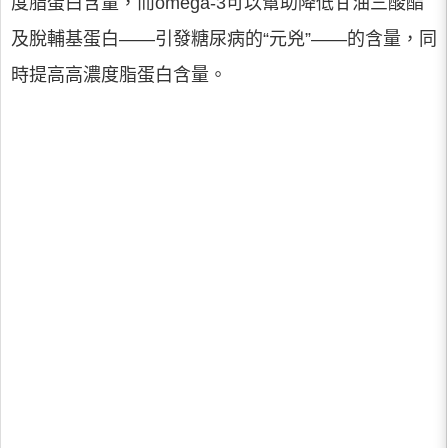
度脂蛋白含量，而omega-3可以幫助降低甘油三酸酯
及脫輔基蛋白——引發糖尿病的“元兇”——的含量，同
時提高高濃度脂蛋白含量。