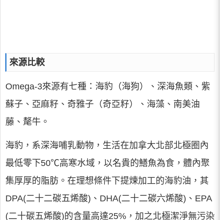
來源比較
Omega-3來源有七種：海豹（海狗）、深海魚類、紫
蘇子、亞麻籽、奇雅子（奇亞籽）、海藻、南美油
藤、氂牛。
海豹，系深海哺乳動物，生活在加拿大北部北極圈內
最低零下50℃高寒水域，以名貴的鱔魚為食，體內聚
集厚厚的脂肪。在理想條件下提煉加工的海豹油，其
DPA(二十二碳五烯酸)、DHA(二十二碳六烯酸)、EPA
(二十碳五烯酸)的含量高達25%，加之北極潔淨無污染