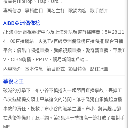
覆蓋有HipHop、Trap、Urb...
專輯信息 專輯曲目 同名主打 歌詞內容 歌手簡介
AiBB亞洲偶像榜
/上海亞洲電視藝術中心及上海外語頻道首播時間：5月28日1
4：00直播網站：火秀TV官網亞洲偶像榜直播頻道 聯合直播
平台：優酷自頻道直播、騰訊視頻直播、愛奇藝直播、華數T
V、CIBN嗨播、PPTV、網易新聞客戶端...
內容簡介 基本信息 節目形式 節目特色 歷任冠軍
幕後之王
破滅的打擊下，布小谷不慎捲入一起節目直播事故，丟掉工
作又錯過提交碩士畢業論文的時間。淳于喬獨自承擔起直播
事故的責任，挽救了布小谷的職業生涯。布小...將其趕走卻
在背後準備好了殺手鐧。第2集淳于喬技高一籌打敗了老對手
ME...