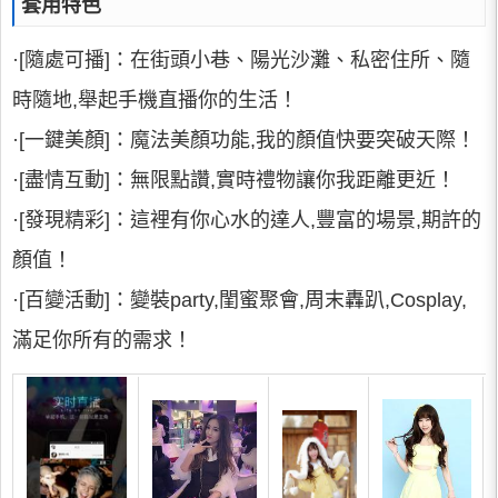
套用特色
·[隨處可播]：在街頭小巷、陽光沙灘、私密住所、隨
時隨地,舉起手機直播你的生活！
·[一鍵美顏]：魔法美顏功能,我的顏值快要突破天際！
·[盡情互動]：無限點讚,實時禮物讓你我距離更近！
·[發現精彩]：這裡有你心水的達人,豐富的場景,期許的
顏值！
·[百變活動]：變裝party,閨蜜聚會,周末轟趴,Cosplay,
滿足你所有的需求！