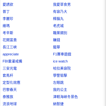
愛誘欲
我愛草食男
普丁
有容乃大
李麗珍
樟腦丸
維瑪
老虎城
考辛斯
職業類別
花開富貴
賺錢
長江三峽
龍華
appreciate
F1賽車遊戲
FBI重灌戒備
ice watch
三安光電
哈拉美容院
套馬杆
學警狙擊
定型化效應
左眼跳
巴黎春天
我的公主
泰雅族
津輕海峽冬景色
流浪地球
納智捷