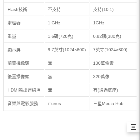
Flash技術
不支持
支持(10.1)
處理器
1 GHz
1GHz
重量
1.6磅(720克)
0.82磅(380克)
顯示屏
9.7英寸(1024×600)
7英寸(1024×600)
前置攝像頭
無
130萬像素
後置攝像頭
無
320萬像
HDMI輸出連線埠
無
有(通過底座)
音樂與電影服務
iTunes
三星Media Hub
Ξ