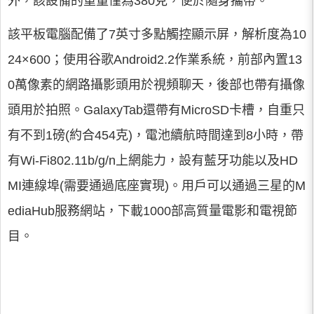
外，該設備的重量僅為380克，便於隨身攜帶。
該平板電腦配備了7英寸多點觸控顯示屏，解析度為10
24×600；使用谷歌Android2.2作業系統，前部內置13
0萬像素的網路攝影頭用於視頻聊天，後部也帶有攝像
頭用於拍照。GalaxyTab還帶有MicroSD卡槽，自重只
有不到1磅(約合454克)，電池續航時間達到8小時，帶
有Wi-Fi802.11b/g/n上網能力，設有藍牙功能以及HD
MI連線埠(需要通過底座實現)。用戶可以通過三星的M
ediaHub服務網站，下載1000部高質量電影和電視節
目。