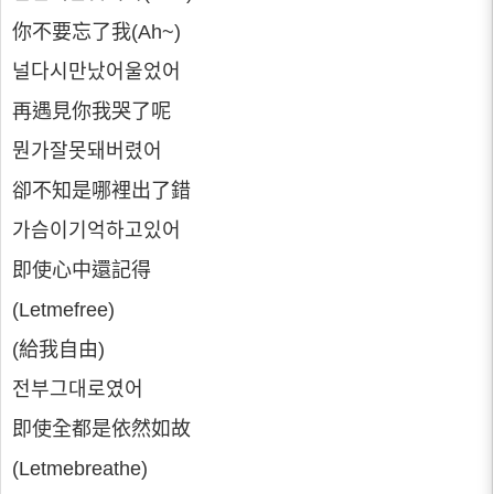
你不要忘了我(Ah~)
널다시만났어울었어
再遇見你我哭了呢
뭔가잘못돼버렸어
卻不知是哪裡出了錯
가슴이기억하고있어
即使心中還記得
(Letmefree)
(給我自由)
전부그대로였어
即使全都是依然如故
(Letmebreathe)