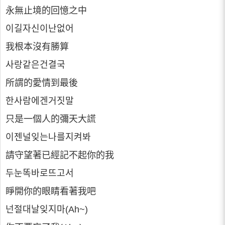
永無止境的回憶之中
이길자신이난없어
我根本沒有勝算
사랑같은건결국
所謂的愛情到最後
한사람에겐거짓말
只是一個人的彌天大謊
이젠널잊는나를지켜봐
請守望著已經記不起你的我
두눈똑바로뜨고서
睜開你的眼睛看著我吧
넌절대날잊지마(Ah~)