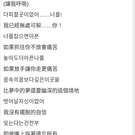
(讓我呼吸)
더피할곳이없어……너를!
我已經無處可躲……你！
너를잡으면아픈
如果抓住你不放會痛苦
놓아도더아픈나를
如果放手讓你走更痛苦
꿈속의꿈보다깊은이곳을
比夢中的夢還要幽深的這個境地
벗어날자신이없어
我沒有擺脫的自信
잊는다는건전부
即使嘴上說著遺忘所有