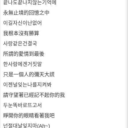
끝나도끝나지않는기억에
永無止境的回憶之中
이길자신이난없어
我根本沒有勝算
사랑같은건결국
所謂的愛情到最後
한사람에겐거짓말
只是一個人的彌天大謊
이젠널잊는나를지켜봐
請守望著已經記不起你的我
두눈똑바로뜨고서
睜開你的眼睛看著我吧
넌절대날잊지마(Ah~)