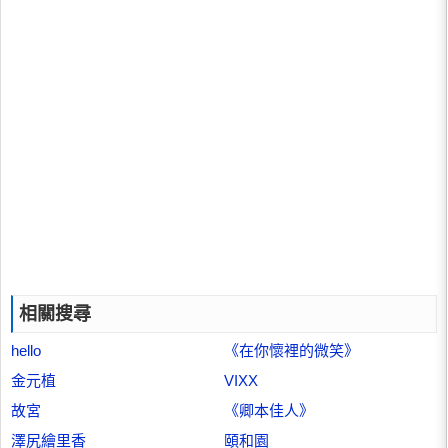
相關搜尋
hello
《在你懷裡的微笑》
金元植
VIXX
故宮
《卿本佳人》
澤尻繪里香
頤和園