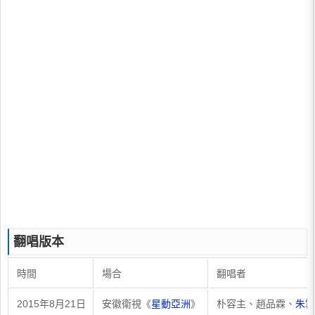
翻唱版本
時間
場合
翻唱者
2015年8月21日
安徽衛視《
星動亞洲
》
朴容主、趙品霖、
朱雲