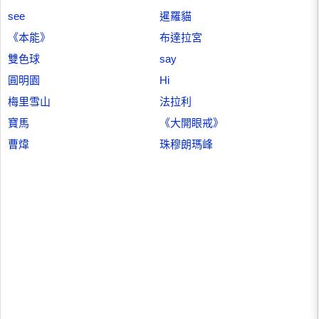
see
暹羅貓
《本能》
布達拉宮
雙色球
say
圓明園
Hi
梅里雪山
法拉利
寶馬
《大開眼戒》
曹煒
珠穆朗瑪峰