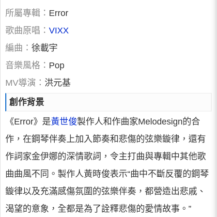
所屬專輯：
Error
歌曲原唱：
VIXX
編曲：
徐載宇
音樂風格：
Pop
MV導演：
洪元基
創作背景
《Error》是
黃世俊
製作人和作曲家Melodesign的合
作，在鋼琴伴奏上加入節奏和悲傷的弦樂鏇律，還有
作詞家金伊娜的深情歌詞，令主打曲與專輯中其他歌
曲曲風不同。製作人黃時俊表示“曲中不斷反覆的鋼琴
鏇律以及充滿感傷氛圍的弦樂伴奏，都營造出悲戚、
渴望的意象，全都是為了詮釋悲傷的愛情故事。”