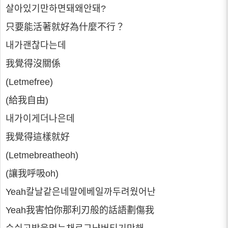
살아있기만하면돼왜안돼?
只要能活著就好為什麼不行？
내가괜찮다는데
我覺得沒關係
(Letmefree)
(給我自由)
내가이게더나은데
我覺得這樣就好
(Letmebreatheoh)
(讓我呼吸oh)
Yeah칼날같은네말에베일까두려웠어난
Yeah我害怕你那利刃般的話語劃傷我