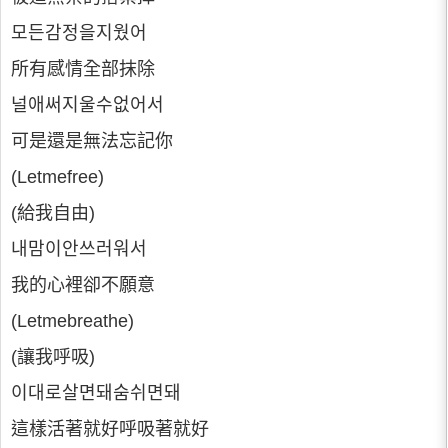
모든감정을지웠어
所有感情全部抹除
널애써지울수없어서
可是還是無法忘記你
(Letmefree)
(給我自由)
내맘이안쓰러워서
我的心裡卻不願意
(Letmebreathe)
(讓我呼吸)
이대로살면돼숨쉬면돼
這樣活著就好呼吸著就好