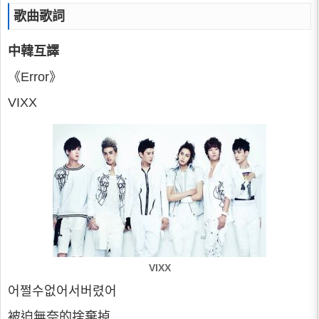
歌曲歌詞
中韓互譯
《Error》
VIXX
VIXX
어쩔수없어서버렸어
被迫無奈的捨棄掉