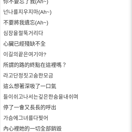
你不要忘了我(Ah~)
넌나를지우지마(Ah~)
不要將我遺忘(Ah~)
심장을절뚝거리다
心臟已經殘缺不全
이길의끝은여기야?
所謂的路的終點在這裡嗎？
라고단정짓고숨한모금
這么想著深吸了一口氣
들이쉬고나서는깊은한숨을내쉬며
停了一會又長長的呼出
가슴에그녀를다찢어
內心裡她的一切全部銷毀