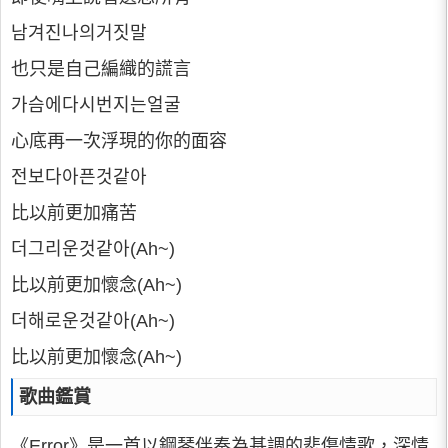
남겨진나의거짓말
也只是自己編織的謊言
가슴에다시번지는얼굴
心底再一次浮現的你的面容
전보다아픈것같아
比以前更加痛苦
더그리운것같아(Ah~)
比以前更加懷念(Ah~)
더해로운것같아(Ah~)
比以前更加懷念(Ah~)
歌曲鑑賞
《Error》是一首以鋼琴伴奏為基調的悲傷情歌，深情