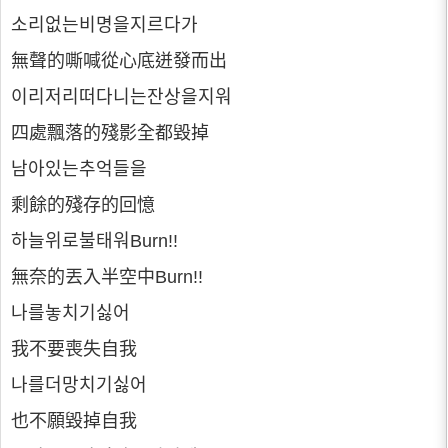
소리없는비명을지르다가
無聲的嘶喊從心底迸發而出
이리저리떠다니는잔상을지워
四處飄落的殘影全都毀掉
남아있는추억들을
剩餘的殘存的回憶
하늘위로불태워Burn!!
無奈的丟入半空中Burn!!
나를놓치기싫어
我不要喪失自我
나를더망치기싫어
也不願毀掉自我