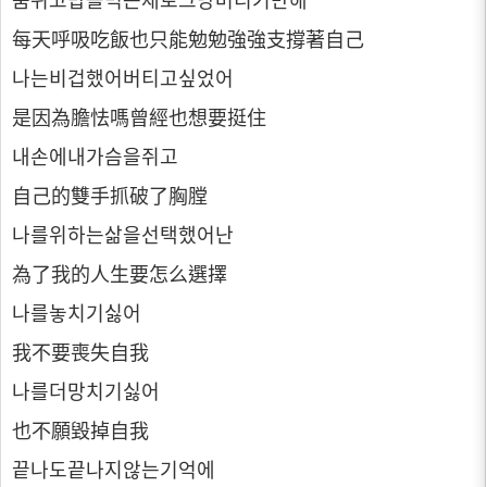
숨쉬고밥을먹는채로그냥버티기만해
每天呼吸吃飯也只能勉勉強強支撐著自己
나는비겁했어버티고싶었어
是因為膽怯嗎曾經也想要挺住
내손에내가슴을쥐고
自己的雙手抓破了胸膛
나를위하는삶을선택했어난
為了我的人生要怎么選擇
나를놓치기싫어
我不要喪失自我
나를더망치기싫어
也不願毀掉自我
끝나도끝나지않는기억에