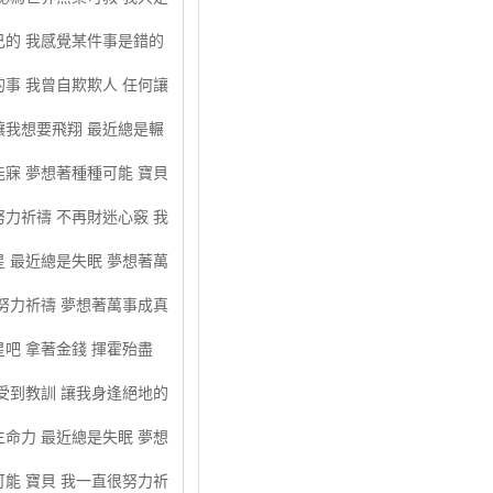
己的 我感覺某件事是錯的
事 我曾自欺欺人 任何讓
讓我想要飛翔 最近總是輾
寐 夢想著種種可能 寶貝
力祈禱 不再財迷心竅 我
 最近總是失眠 夢想著萬
努力祈禱 夢想著萬事成真
吧 拿著金錢 揮霍殆盡
受到教訓 讓我身逢絕地的
命力 最近總是失眠 夢想
能 寶貝 我一直很努力祈