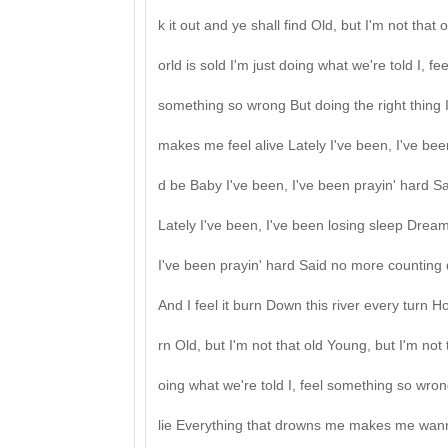
k it out and ye shall find Old, but I'm not that
orld is sold I'm just doing what we're told I, f
something so wrong But doing the right thing I c
makes me feel alive Lately I've been, I've bee
d be Baby I've been, I've been prayin' hard S
Lately I've been, I've been losing sleep Dream
I've been prayin' hard Said no more counting do
And I feel it burn Down this river every turn 
rn Old, but I'm not that old Young, but I'm not 
oing what we're told I, feel something so wrong 
lie Everything that drowns me makes me wanna