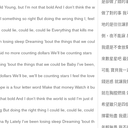
是卻做了錯的事
 old Young, but I'm not that bold And I don't think the w
做了對的事 我
eel something so right But doing the wrong thing I, feel
地的是往往讓
ould lie, could lie, could lie Everything that kills me
側，夜不能寐 
n losing sleep Dreaming 'bout the things that we coul
我還是不會放棄
aid no more counting dollars We'll be counting stars
來數星星吧 最
ing 'bout the things that we could be Baby I've been,
可能 寶貝我一
llars We'll be, we'll be counting stars I feel the love
錢迷惑 就讓我
Hope is a four letter word Make that money Watch it bu
就在胸膛燃燒
that bold And I don't think the world is sold I'm just d
希望雖只是四
But doing the right thing I could lie, could lie, could
揮霍殆盡 我還
 fly Lately I've been losing sleep Dreaming 'bout th
年輕無畏 我不