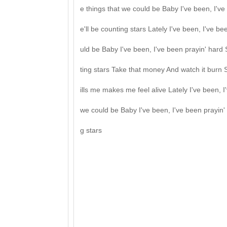
e things that we could be Baby I've been, I'v
e'll be counting stars Lately I've been, I've b
uld be Baby I've been, I've been prayin' hard 
ting stars Take that money And watch it burn Si
ills me makes me feel alive Lately I've been, 
we could be Baby I've been, I've been prayin'
g stars