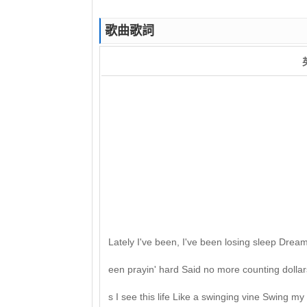
歌曲歌詞
Lately I've been, I've been losing sleep Dream
een prayin' hard Said no more counting dollars
s I see this life Like a swinging vine Swing my