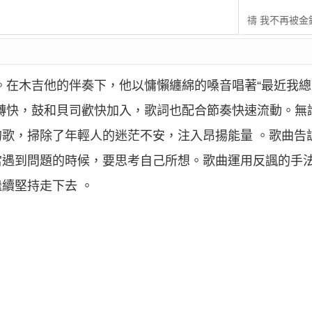
禱 我不再被金
。在木吉他的伴奏下，他以慵懶纏綿的嗓音唱著“最近我
轉快，鼓和貝司歡快加入，歌詞也配合節奏快速流動。無
歌，掃除了年輕人的迷茫不安，注入昂揚能量 。歌曲告
當遇到問題的時候，要思考自己所想。歌曲運用反諷的手
續堅持走下去 。