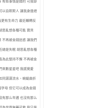
 有些事情是錯的 可我卻
可以自欺欺人 讓我身逢絕
我更有生命力 最近輾轉反
胡思亂想各種可能 寶貝
 不再被金錢迷惑 讓我們
近總是失眠 胡思亂想各種
直為此堅持不懈 不再被金
們來數星星吧 我感覺愛
 如同潺潺流水，蜿蜒曲折
個字母 但它可以成為金錢
沒有那么年邁 也沒有那么
認為世界無藥可救 我只是