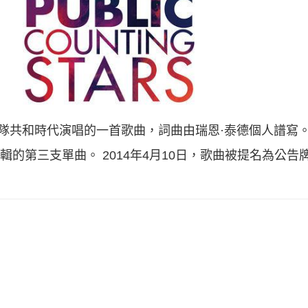
流行搖滾樂隊共和時代演唱的一首歌曲，詞曲由瑞恩·泰德個人譜
專輯的第三支單曲。 2014年4月10日，歌曲被提名為公