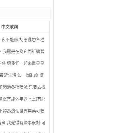
中文歌詞
，夜不能寐 胡思亂想各種
的，我還是在為它而祈禱著
迷惑 讓我們一起來數星星
 最近生活 如一團亂麻 讓
前閃過各種暗號 只要去找
還沒有那么年邁 也沒有那
我不認為這個世界無藥可救
班 我覺得有些事很對 可