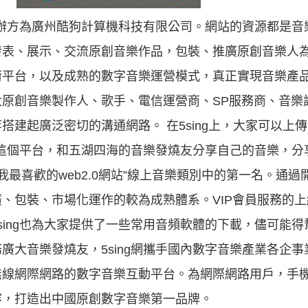
，主辦方為廣州酷狗計算機科技有限公司。網站的資源都是
發表、展示、交流原創音樂作品，包裝、推廣原創音樂人
術平台，以及成熟的數字音樂運營模式，真正實現音樂產
原創音樂製作人、歌手、電信運營商、SP服務商、音樂
搭建起廣泛密切的溝通網路。 在5sing上，大家可以上
ng這個平台，和五湖四海的音樂發燒友分享自己的音樂，
瑞我最喜歡的web2.0網站”線上音樂類別中的第一名。通
、包裝、市場化運作的較為成熟體系。VIP會員服務的
sing也為大家提供了一些常用音頻軟體的下載，儘可能
廣大音樂發燒友，5sing網攜手國內數字音樂產業各企
無線網際網路的數字音樂互動平台。為網際網路用戶，手
容，打造出中國原創數字音樂第一品牌。